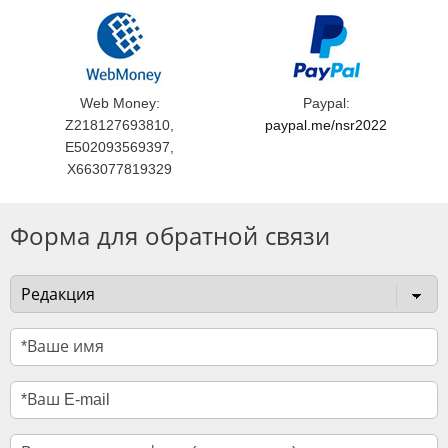
Web Money:
Paypal:
Z218127693810,
paypal.me/nsr2022
E502093569397,
X663077819329
Форма для обратной связи