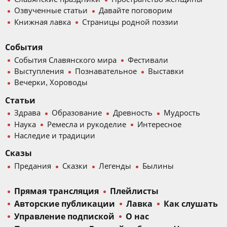
Озвученные статьи
Давайте поговорим
Книжная лавка
Страницы родной поэзии
События
События Славянского мира
Фестивали
Выступления
Познавательное
Выставки
Вечерки, Хороводы
Статьи
Здрава
Образование
Древность
Мудрость
Наука
Ремесла и рукоделие
Интересное
Наследие и традиции
Сказы
Предания
Сказки
Легенды
Былины
Прямая трансляция
Плейлисты
Авторские публикации
Лавка
Как слушать
Управление подпиской
О нас