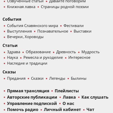
Озвученные статьи
Давайте поговорим
Книжная лавка
Страницы родной поэзии
События
События Славянского мира
Фестивали
Выступления
Познавательное
Выставки
Вечерки, Хороводы
Статьи
Здрава
Образование
Древность
Мудрость
Наука
Ремесла и рукоделие
Интересное
Наследие и традиции
Сказы
Предания
Сказки
Легенды
Былины
Прямая трансляция
Плейлисты
Авторские публикации
Лавка
Как слушать
Управление подпиской
О нас
Помочь радио
Личный кабинет
Чат