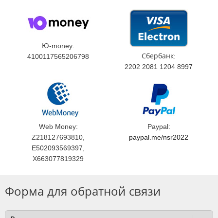
Ю-money:
Сбербанк:
4100117565206798
2202 2081 1204 8997
Web Money:
Paypal:
Z218127693810,
paypal.me/nsr2022
E502093569397,
X663077819329
Форма для обратной связи