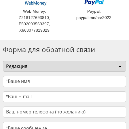
Web Money:
Paypal:
Z218127693810,
paypal.me/nsr2022
E502093569397,
X663077819329
Форма для обратной связи