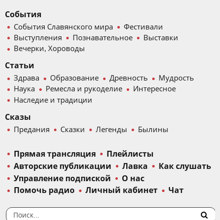
События
События Славянского мира
Фестивали
Выступления
Познавательное
Выставки
Вечерки, Хороводы
Статьи
Здрава
Образование
Древность
Мудрость
Наука
Ремесла и рукоделие
Интересное
Наследие и традиции
Сказы
Предания
Сказки
Легенды
Былины
Прямая трансляция
Плейлисты
Авторские публикации
Лавка
Как слушать
Управление подпиской
О нас
Помочь радио
Личный кабинет
Чат