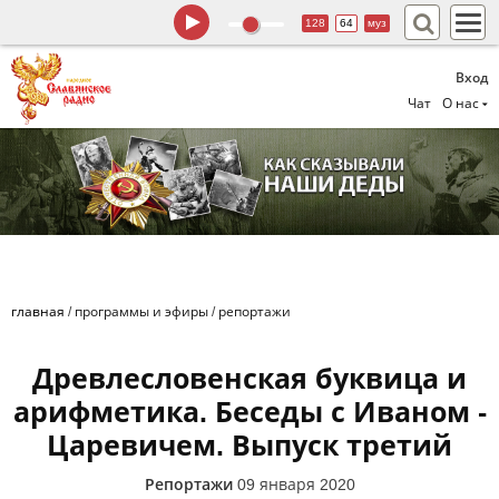
128
64
муз
Вход
Чат
О нас
главная
/
программы и эфиры
/
репортажи
Древлесловенская буквица и
арифметика. Беседы с Иваном -
Царевичем. Выпуск третий
Репортажи
09 января 2020