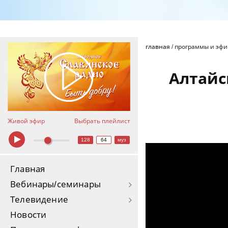
главная
/
программы и эф
Алтайс
Живой эфир
Выбрать плейлист
128
64
муз
Алтайская легенда про
Главная
Вебинары/семинары
Телевидение
Новости