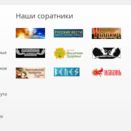
Наши соратники
ные
дное
пути
их