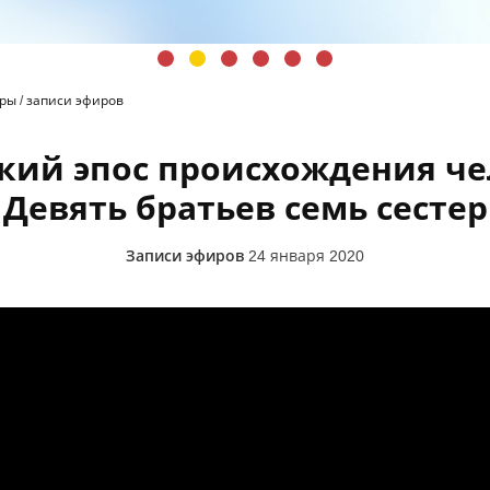
иры
/
записи эфиров
кий эпос происхождения че
Девять братьев семь сестер
Записи эфиров
24 января 2020
исхождения человека. Девять братьев семь сестер. Елена Андр