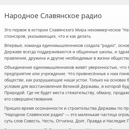
Народное Славянское радио
Это первое в истории Славянского Мира некоммерческое "Нар
спонсоров, указывающих, что и как делать.
Впервые, команда единомышленников создала "радио", осно
Державе всегда поддерживаются и общинные школы, и здра
правления, дружина и другие необходимые в жизни обществ
Объединение единомышленников живёт уверенностью, что т
предприятие или учреждение. Что привнесённые к нам понят
обществе, как разрушающие наши устои. Только на основах 
условия для восстановления Великой Державы, в которой буд
Природой. Где не будет места стяжательству, обману, прода
его совершенствования.
Пришло время осознанности и строительства Державы по пр
"Народное Славянское радио" — это маленькая частица огро
суть слов Совесть, Честь, Отчизна, Долг, Правда и Наследие