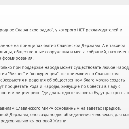
одное Славянское радио", у которого НЕТ рекламодателей и
ванное на принципах бытия Славянской Державы. А в таковой
вницы, общественные сооружения и места собраний, назначен
а формирования.
олько при поддержке народа может существовать любое Наро
ия "бизнес" и "конкуренция", не приемлемы в Славянском
беЗкорыстия и радения об общественном благе можно создать
ут процветать Рода и Народы, живущие по Совести в Ладу с
жности и лицемерию. Где для каждого человека будут раскрыты 
авилам Славянского МИРА основанным на заветах Предков.
мной Державы, оно создано для объединения человеков, для ко
 Предков являются основой Жизни.