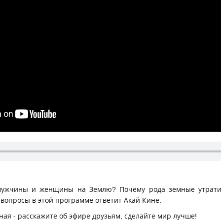
мужчины и женщины на Землю? Почему рода земные утрати
е вопросы в этой программе ответит Акай Кине.
ная - расскажите об эфире друзьям, сделайте мир лучше!