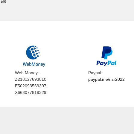
ные
Web Money:
Paypal:
Z218127693810,
paypal.me/nsr2022
E502093569397,
X663077819329