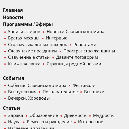
Главная
Новости
Программы / Эфиры
Записи эфиров
Новости Славянского мира
Братья месяцы
Интервью
Стол музыкальных находок
Репортажи
Славянские праздники
Пространство женщины
Озвученные статьи
Давайте поговорим
Книжная лавка
Страницы родной поэзии
События
События Славянского мира
Фестивали
Выступления
Познавательное
Выставки
Вечерки, Хороводы
Статьи
Здрава
Образование
Древность
Мудрость
Наука
Ремесла и рукоделие
Интересное
Наследие и традиции