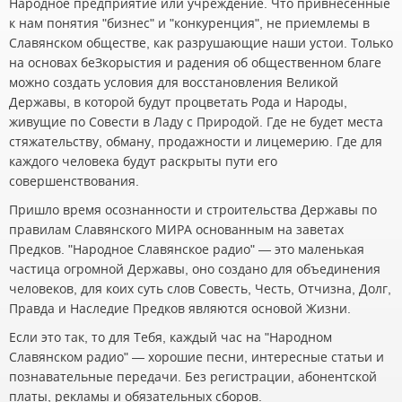
Народное предприятие или учреждение. Что привнесённые
к нам понятия "бизнес" и "конкуренция", не приемлемы в
Славянском обществе, как разрушающие наши устои. Только
на основах беЗкорыстия и радения об общественном благе
можно создать условия для восстановления Великой
Державы, в которой будут процветать Рода и Народы,
живущие по Совести в Ладу с Природой. Где не будет места
стяжательству, обману, продажности и лицемерию. Где для
каждого человека будут раскрыты пути его
совершенствования.
Пришло время осознанности и строительства Державы по
правилам Славянского МИРА основанным на заветах
Предков. "Народное Славянское радио" — это маленькая
частица огромной Державы, оно создано для объединения
человеков, для коих суть слов Совесть, Честь, Отчизна, Долг,
Правда и Наследие Предков являются основой Жизни.
Если это так, то для Тебя, каждый час на "Народном
Славянском радио" — хорошие песни, интересные статьи и
познавательные передачи. Без регистрации, абонентской
платы, рекламы и обязательных сборов.