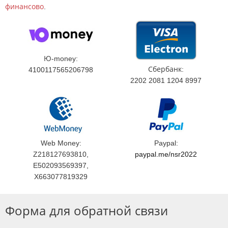
финансово
.
Ю-money:
Сбербанк:
4100117565206798
2202 2081 1204 8997
Web Money:
Paypal:
Z218127693810,
paypal.me/nsr2022
E502093569397,
X663077819329
Форма для обратной связи