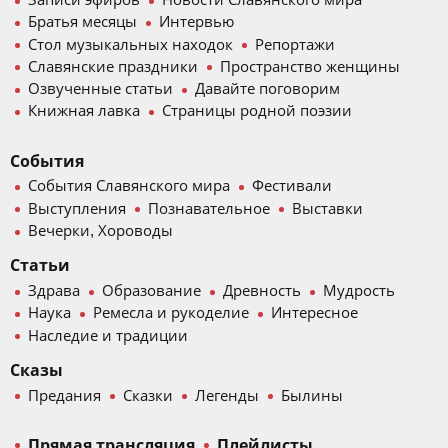
Записи эфиров
Новости Славянского мира
Братья месяцы
Интервью
Стол музыкальных находок
Репортажи
Славянские праздники
Пространство женщины
Озвученные статьи
Давайте поговорим
Книжная лавка
Страницы родной поэзии
События
События Славянского мира
Фестивали
Выступления
Познавательное
Выставки
Вечерки, Хороводы
Статьи
Здрава
Образование
Древность
Мудрость
Наука
Ремесла и рукоделие
Интересное
Наследие и традиции
Сказы
Предания
Сказки
Легенды
Былины
Прямая трансляция
Плейлисты