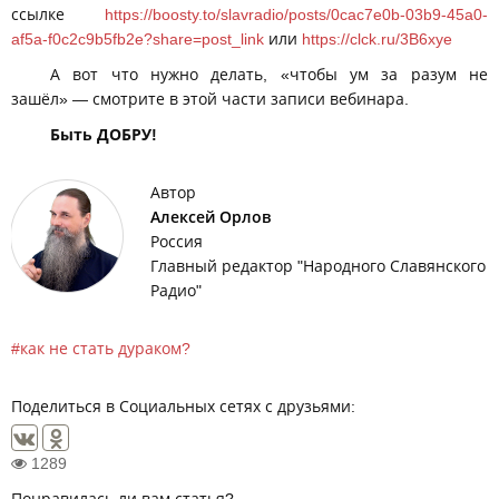
ссылке
https://boosty.to/slavradio/posts/0cac7e0b-03b9-45a0-
af5a-f0c2c9b5fb2e?share=post_link
или
https://clck.ru/3B6xye
А вот что нужно делать, «чтобы ум за разум не
зашёл» — смотрите в этой части записи вебинара.
Быть ДОБРУ!
Автор
Алексей Орлов
Россия
Главный редактор "Народного Славянского
Радио"
как не стать дураком?
Поделиться в Социальных сетях с друзьями:
1289
Понравилась ли вам статья?