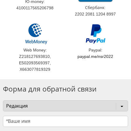
Ю-money:
Сбербанк:
4100117565206798
2202 2081 1204 8997
Web Money:
Paypal:
Z218127693810,
paypal.me/nsr2022
E502093569397,
X663077819329
Форма для обратной связи