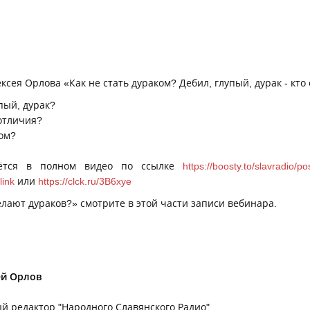
ксея Орлова «Как не стать дураком? Дебил, глупый, дурак - кто 
упый, дурак?
отличия?
ком?
аётся в полном видео по ссылке
https://boosty.to/slavradio/
link
или
https://clck.ru/3B6xye
делают дураков?» смотрите в этой части записи вебинара.
ей Орлов
й редактор "Народного Славянского Радио"