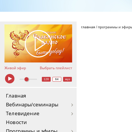
главная
/
программы и эфир
Живой эфир
Выбрать плейлист
128
64
муз
Главная
Вебинары/семинары
Телевидение
Новости
Программы и эфиры