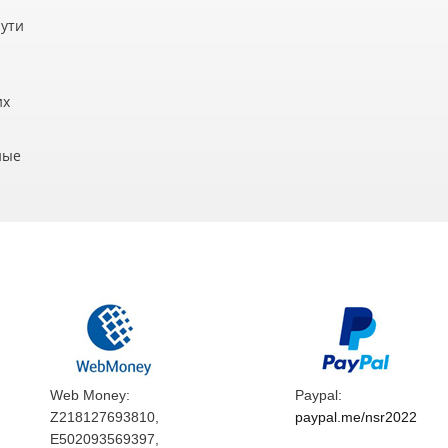
пути
их
ные
Web Money:
Paypal:
Z218127693810,
paypal.me/nsr2022
E502093569397,