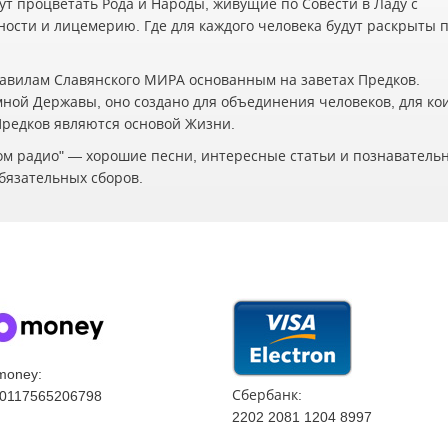
ут процветать Рода и Народы, живущие по Совести в Ладу с
жности и лицемерию. Где для каждого человека будут раскрыты 
авилам Славянского МИРА основанным на заветах Предков.
мной Державы, оно создано для объединения человеков, для ко
 Предков являются основой Жизни.
ском радио" — хорошие песни, интересные статьи и познаватель
бязательных сборов.
money:
Сбербанк:
0117565206798
2202 2081 1204 8997