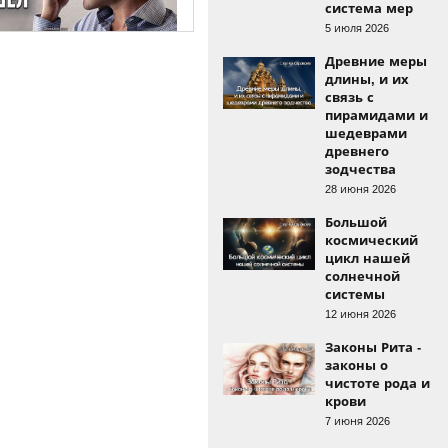
система мер
5 июля 2026
Древние меры
длины, и их
связь с
пирамидами и
шедеврами
древнего
зодчества
28 июня 2026
Большой
космический
цикл нашей
солнечной
системы
12 июня 2026
Законы Рита -
законы о
чистоте рода и
крови
7 июня 2026