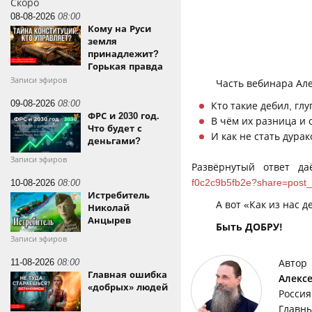
Скоро
08-08-2026
08:00
Кому на Руси
земля
принадлежит?
Горькая правда
Записи эфиров
Часть вебинара Але
09-08-2026
08:00
Кто такие дебил, гл
ФРС и 2030 год.
В чём их разница и 
Что будет с
И как не стать дура
деньгами?
Записи эфиров
Развёрнутый ответ д
f0c2c9b5fb2e?share=post_
10-08-2026
08:00
Истребитель
А вот «Как из нас 
Николай
Анцырев
Быть ДОБРУ!
Записи эфиров
11-08-2026
08:00
Автор
Главная ошибка
Алекс
«добрых» людей
Россия
Главны