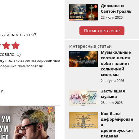
Держава и
Святой Грааль
22 июля 2026
Посмотреть ещё
ь ли вам статья?
Интересные статьи
Музыкальные
совало: 1)
соотношения
огут только
зарегистрированные
орбит планет
рованные пользователи!
солнечной
системы
2 августа 2026
ми
Застывшая
музыка
26 июля 2026
Как была
деформирован
а
древнерусская
пядевая