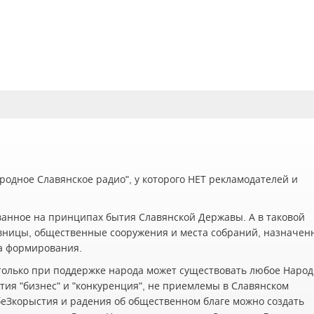
одное Славянское радио", у которого НЕТ рекламодателей и
ванное на принципах бытия Славянской Державы. А в таковой
вницы, общественные сооружения и места собраний, назначен
а формирования.
олько при поддержке народа может существовать любое Наро
ия "бизнес" и "конкуренция", не приемлемы в Славянском
беЗкорыстия и радения об общественном благе можно создать