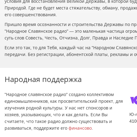
условия для восстановления Великой Державы, в которой буд
Природой. Где не будет места стяжательству, обману, прода
его совершенствования.
Пришло время осознанности и строительства Державы по пр
"Народное Славянское радио" — это маленькая частица огро
суть слов Совесть, Честь, Отчизна, Долг, Правда и Наследие
Если это так, то для Тебя, каждый час на "Народном Славян
передачи. Без регистрации, абонентской платы, рекламы и о
Народная поддержка
"Народное славянское радио" создано коллективом
единомышленников, как просветительский проект, для
изучения родной культуры. У нас нет спонсоров и
Ю-
хозяев, указывающих, что и как делать. Если Вы
410
считаете, что такое радио должно существовать и
развиваться, поддержите его
финансово
.