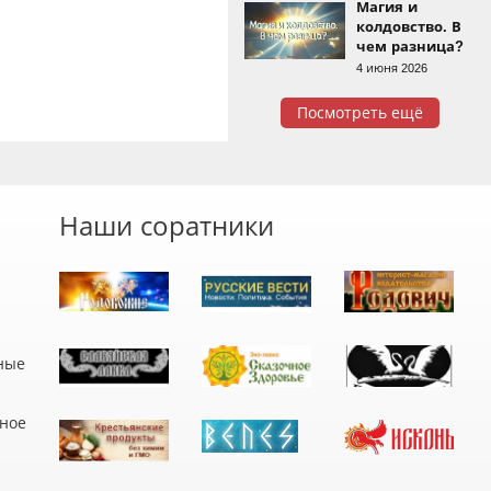
Магия и
колдовство. В
чем разница?
4 июня 2026
Посмотреть ещё
Наши соратники
ные
дное