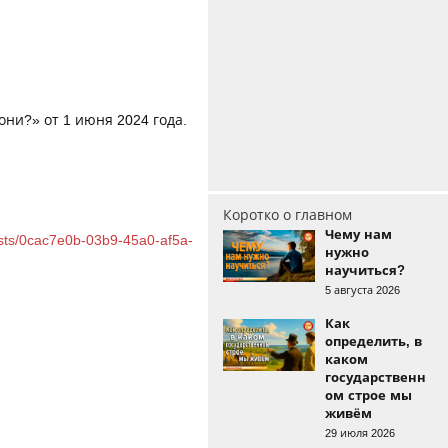
они?» от 1 июня 2024 года.
Коротко о главном
Чему нам
posts/0cac7e0b-03b9-45a0-af5a-
нужно
научиться?
5 августа 2026
Как
определить, в
каком
государственн
ом строе мы
живём
29 июля 2026