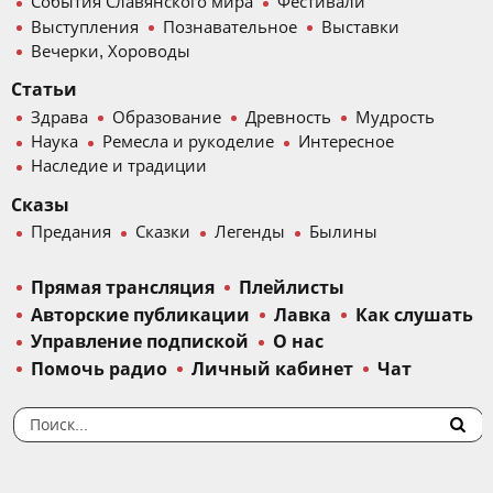
События Славянского мира
Фестивали
Выступления
Познавательное
Выставки
Вечерки, Хороводы
Статьи
Здрава
Образование
Древность
Мудрость
Наука
Ремесла и рукоделие
Интересное
Наследие и традиции
Сказы
Предания
Сказки
Легенды
Былины
Прямая трансляция
Плейлисты
Авторские публикации
Лавка
Как слушать
Управление подпиской
О нас
Помочь радио
Личный кабинет
Чат