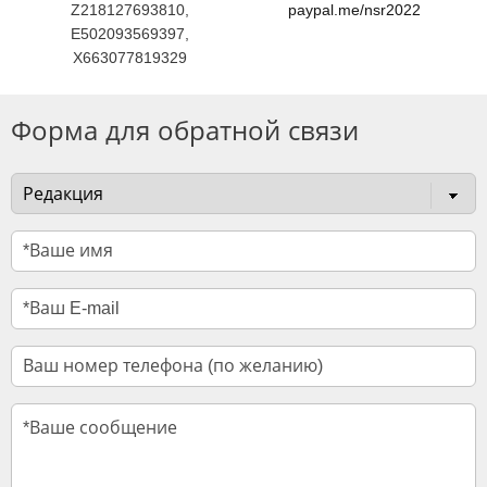
Z218127693810,
paypal.me/nsr2022
E502093569397,
X663077819329
Форма для обратной связи