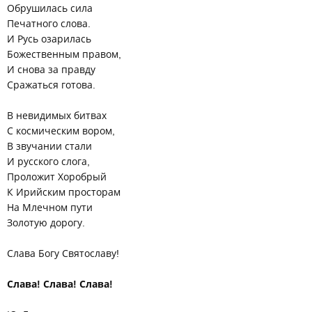
Обрушилась сила
Печатного слова.
И Русь озарилась
Божественным правом,
И снова за правду
Сражаться готова.
В невидимых битвах
С космическим вором,
В звучании стали
И русского слога,
Проложит Хоробрый
К Ирийским просторам
На Млечном пути
Золотую дорогу.
Слава Богу Святославу!
Слава! Слава! Слава!