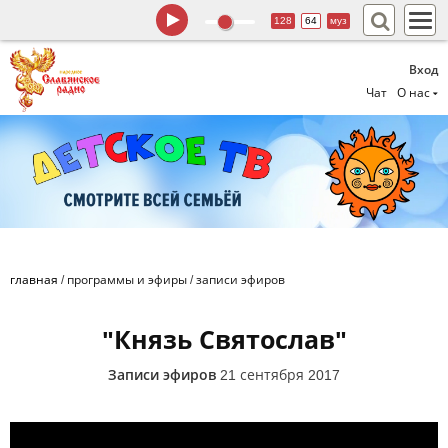
128
64
муз
Вход
Чат
О нас
главная
/
программы и эфиры
/
записи эфиров
"Князь Святослав"
Записи эфиров
21 сентября 2017
Часть 1