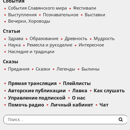
События
События Славянского мира
Фестивали
Выступления
Познавательное
Выставки
Вечерки, Хороводы
Статьи
Здрава
Образование
Древность
Мудрость
Наука
Ремесла и рукоделие
Интересное
Наследие и традиции
Сказы
Предания
Сказки
Легенды
Былины
Прямая трансляция
Плейлисты
Авторские публикации
Лавка
Как слушать
Управление подпиской
О нас
Помочь радио
Личный кабинет
Чат