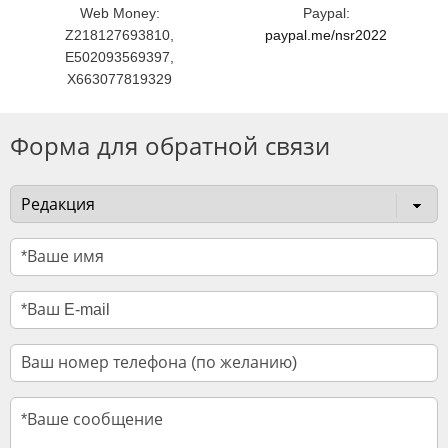
Web Money:
Paypal:
Z218127693810,
paypal.me/nsr2022
E502093569397,
X663077819329
Форма для обратной связи