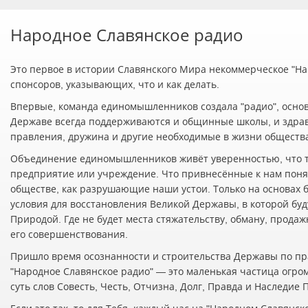
Народное Славянское радио
Это первое в истории Славянского Мира некоммерческое "Нар
спонсоров, указывающих, что и как делать.
Впервые, команда единомышленников создала "радио", осно
Державе всегда поддерживаются и общинные школы, и здра
правления, дружина и другие необходимые в жизни обществ
Объединение единомышленников живёт уверенностью, что т
предприятие или учреждение. Что привнесённые к нам понят
обществе, как разрушающие наши устои. Только на основах 
условия для восстановления Великой Державы, в которой буд
Природой. Где не будет места стяжательству, обману, прода
его совершенствования.
Пришло время осознанности и строительства Державы по пр
"Народное Славянское радио" — это маленькая частица огро
суть слов Совесть, Честь, Отчизна, Долг, Правда и Наследие