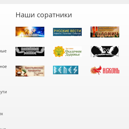
Наши соратники
ные
дное
пути
их