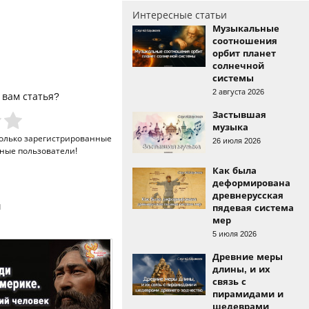
Интересные статьи
Музыкальные
соотношения
орбит планет
солнечной
системы
2 августа 2026
 вам статья?
Застывшая
музыка
только
зарегистрированные
26 июля 2026
ные пользователи!
Как была
деформирована
древнерусская
и
пядевая система
мер
5 июля 2026
Древние меры
длины, и их
связь с
пирамидами и
шедеврами