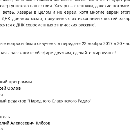
осле) гуннского нашествия. Хазары – степняки, далекие потомки
я ветвь. Хазары в целом и не евреи, хотя многие евреи этог
 ДНК древних хазар, полученных из ископаемых костей хаза
носятся с ДНК современных этнических русских".
ные вопросы были озвучены в передаче 22 ноября 2017 в 20 час
ная - расскажите об эфире друзьям, сделайте мир лучше!
щий программы
сей Орлов
ия
ный редактор "Народного Славянского Радио"
итель
олий Алексеевич Клёсов
ия