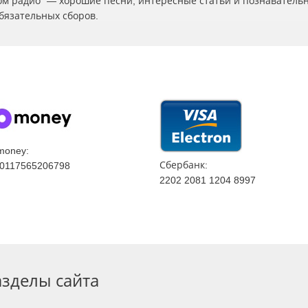
ском радио" — хорошие песни, интересные статьи и познаватель
бязательных сборов.
money:
Сбербанк:
0117565206798
2202 2081 1204 8997
азделы сайта