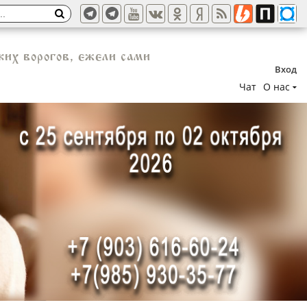
их ворогов, ежели сами
Вход
Чат
О нас