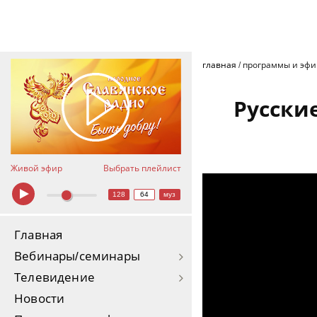
главная
/
программы и эф
Русски
Живой эфир
Выбрать плейлист
128
64
муз
Главная
Вебинары/семинары
Телевидение
Новости