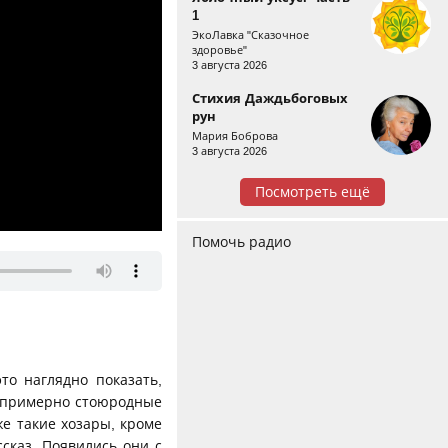
1
ЭкоЛавка "Сказочное
здоровье"
3 августа 2026
Стихия Даждьбоговых
рун
Мария Боброва
3 августа 2026
Посмотреть ещё
Помочь радио
то наглядно показать,
, примерно стоюродные
е такие хозары, кроме
ссказ. Появились они с