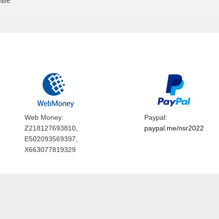
ные
Web Money:
Paypal:
Z218127693810,
paypal.me/nsr2022
E502093569397,
X663077819329