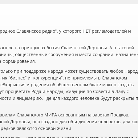
одное Славянское радио", у которого НЕТ рекламодателей и
ванное на принципах бытия Славянской Державы. А в таковой
вницы, общественные сооружения и места собраний, назначен
а формирования.
олько при поддержке народа может существовать любое Наро
ия "бизнес" и "конкуренция", не приемлемы в Славянском
беЗкорыстия и радения об общественном благе можно создать
ут процветать Рода и Народы, живущие по Совести в Ладу с
жности и лицемерию. Где для каждого человека будут раскрыты 
авилам Славянского МИРА основанным на заветах Предков.
мной Державы, оно создано для объединения человеков, для ко
 Предков являются основой Жизни.