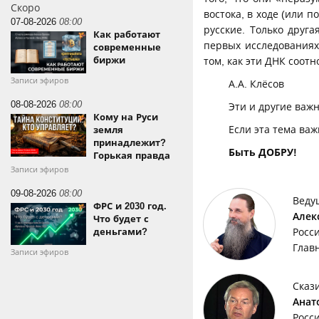
Скоро
востока, в ходе (или п
07-08-2026
08:00
русские. Только друга
Как работают
первых исследованиях
современные
биржи
том, как эти ДНК соот
Записи эфиров
А.А. Клёсов
08-08-2026
08:00
Эти и другие важ
Кому на Руси
Если эта тема важ
земля
принадлежит?
Быть ДОБРУ!
Горькая правда
Записи эфиров
09-08-2026
08:00
Веду
ФРС и 2030 год.
Алек
Что будет с
деньгами?
Росс
Глав
Записи эфиров
Сказ
Анат
Росс