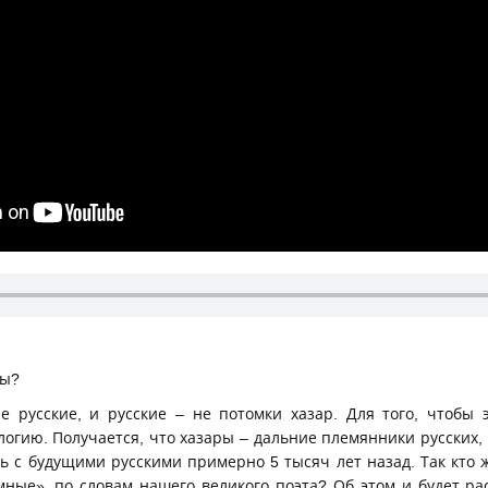
ры?
е русские, и русские – не потомки хазар. Для того, чтобы э
логию. Получается, что хазары – дальние племянники русских
ь с будущими русскими примерно 5 тысяч лет назад. Так кто ж
мные», по словам нашего великого поэта? Об этом и будет ра