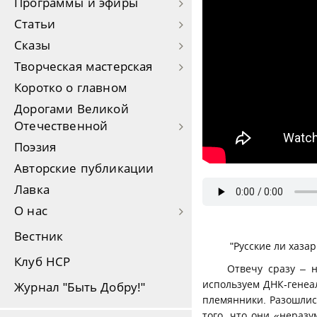
Программы и эфиры
Статьи
Сказы
Творческая мастерская
Коротко о главном
Дорогами Великой
Отечественной
Поэзия
Авторские публикации
Лавка
О нас
Вестник
"Русские ли хаза
Клуб НСР
Отвечу сразу – н
используем ДНК-генеа
Журнал "Быть Добру!"
племянники. Разошлис
того, что они «неразу