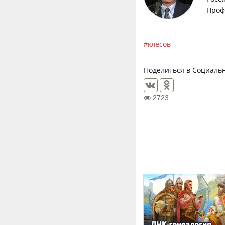
Проф
клесов
Поделиться в Социальн
2723