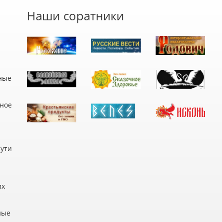
Наши соратники
ные
дное
пути
их
ные