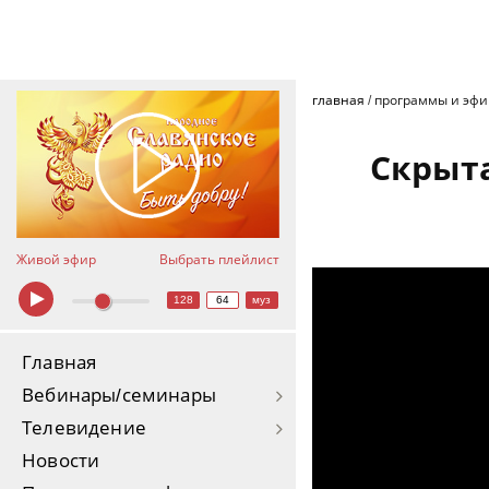
главная
/
программы и эф
Скрыт
Живой эфир
Выбрать плейлист
Скрытая символика оли
128
64
муз
Главная
Вебинары/семинары
Телевидение
Новости