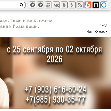
адостные и во времена
Вход
евние Роды ваши.
Чат
О нас