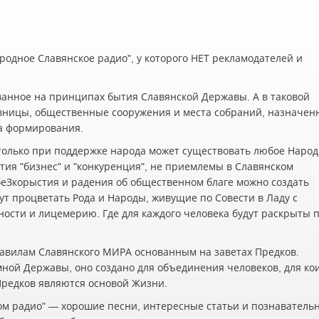
одное Славянское радио", у которого НЕТ рекламодателей и
ванное на принципах бытия Славянской Державы. А в таковой
вницы, общественные сооружения и места собраний, назначен
а формирования.
олько при поддержке народа может существовать любое Наро
ия "бизнес" и "конкуренция", не приемлемы в Славянском
беЗкорыстия и радения об общественном благе можно создать
ут процветать Рода и Народы, живущие по Совести в Ладу с
жности и лицемерию. Где для каждого человека будут раскрыты 
авилам Славянского МИРА основанным на заветах Предков.
мной Державы, оно создано для объединения человеков, для ко
 Предков являются основой Жизни.
ском радио" — хорошие песни, интересные статьи и познаватель