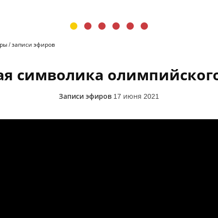
иры
/
записи эфиров
ая символика олимпийского
Записи эфиров
17 июня 2021
мпийского парка. Алексей Заяц