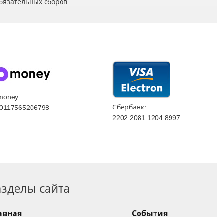
бязательных сборов.
money:
Сбербанк:
0117565206798
2202 2081 1204 8997
азделы сайта
авная
События