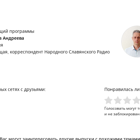
щий программы
а Андреева
ия
щая, корреспондент Народного Славянского Радио
ых сетях с друзьями:
Понравилась ли
Голосовать могут 
и не заблокирован
Вас могут заинтересовать другие выпуски с похожими темам