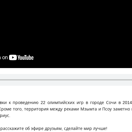
овки к проведению 22 олимпийских игр в городе Сочи в 201
Кроме того, территория между реками Мзымта и Псоу заметно 
риус.
- расскажите об эфире друзьям, сделайте мир лучше!