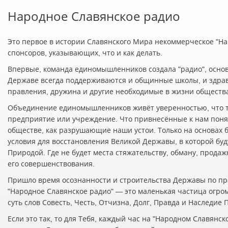
Народное Славянское радио
Это первое в истории Славянского Мира некоммерческое "Нар
спонсоров, указывающих, что и как делать.
Впервые, команда единомышленников создала "радио", осно
Державе всегда поддерживаются и общинные школы, и здра
правления, дружина и другие необходимые в жизни обществ
Объединение единомышленников живёт уверенностью, что т
предприятие или учреждение. Что привнесённые к нам понят
обществе, как разрушающие наши устои. Только на основах 
условия для восстановления Великой Державы, в которой буд
Природой. Где не будет места стяжательству, обману, прода
его совершенствования.
Пришло время осознанности и строительства Державы по пр
"Народное Славянское радио" — это маленькая частица огро
суть слов Совесть, Честь, Отчизна, Долг, Правда и Наследие
Если это так, то для Тебя, каждый час на "Народном Славян