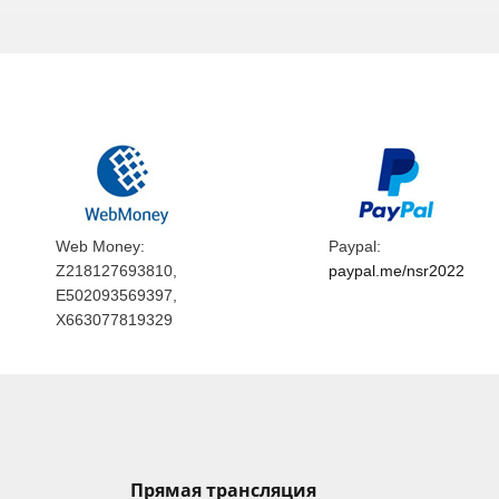
Web Money:
Paypal:
Z218127693810,
paypal.me/nsr2022
E502093569397,
X663077819329
Прямая трансляция