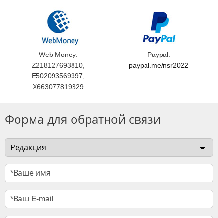
Web Money:
Paypal:
Z218127693810,
paypal.me/nsr2022
E502093569397,
X663077819329
Форма для обратной связи