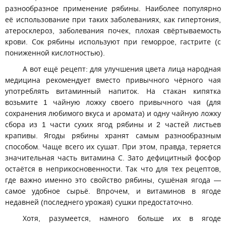
разнообразное применение рябины. Наиболее популярно
её использование при таких заболеваниях, как гипертония,
атеросклероз, заболевания почек, плохая свёртываемость
крови. Сок рябины используют при геморрое, гастрите (с
пониженной кислотностью).
А вот ещё рецепт: для улучшения цвета лица народная
медицина рекомендует вместо привычного чёрного чая
употреблять витаминный напиток. На стакан кипятка
возьмите 1 чайную ложку своего привычного чая (для
сохранения любимого вкуса и аромата) и одну чайную ложку
сбора из 1 части сухих ягод рябины и 2 частей листьев
крапивы. Ягоды рябины хранят самым разнообразным
способом. Чаще всего их сушат. При этом, правда, теряется
значительная часть витамина С. Зато дефицитный фосфор
остаётся в неприкосновенности. Так что для тех рецептов,
где важно именно это свойство рябины, сушёная ягода —
самое удобное сырьё. Впрочем, и витаминов в ягоде
недавней (последнего урожая) сушки предостаточно.
Хотя, разумеется, намного больше их в ягоде