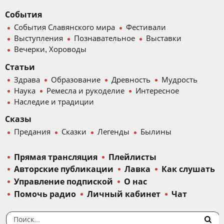
События
События Славянского мира
Фестивали
Выступления
Познавательное
Выставки
Вечерки, Хороводы
Статьи
Здрава
Образование
Древность
Мудрость
Наука
Ремесла и рукоделие
Интересное
Наследие и традиции
Сказы
Предания
Сказки
Легенды
Былины
Прямая трансляция
Плейлисты
Авторские публикации
Лавка
Как слушать
Управление подпиской
О нас
Помочь радио
Личный кабинет
Чат