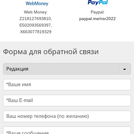
Web Money:
Paypal:
Z218127693810,
paypal.me/nsr2022
E502093569397,
X663077819329
Форма для обратной связи