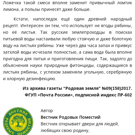
Ложечка такой смеси вполне заменит привычный ломтик
лимона, а пользы принесёт даже больше.
Кстати, напоследок ещё один древний народный
рецепт. Интересен он тем, что использует не ягоды рябины,
но её листья. Так русские землепроходцы в поисках
питьевой воды настаивали любую стоячую и даже болотную
воду на листьях рябины. Уже через два часа запах и привкус
затхлой воды исчезали полностью, а сама вода была вполне
пригодна для питья и приготовления пищи. Так, задолго до
объяснения науки природные фитонциды, содержащиеся в
листьях рябины, с успехом заменяли угольную, серебряную
и хлорную дезинфекцию.
Из архива газеты “Родовая земля” №09(158)2017.
ФГУП «Почта России», подписной индекс ПР-602
Автор
Вестник Родовых Поместий
Вестник открывает двери для людей,
любящих свою родину,