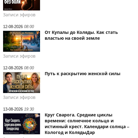
Записи эфиров
12-08-2026
08:00
От Купалы до Коляды. Как стать
властью на своей земле
Записи эфиров
12-08-2026
08:00
Путь к раскрытию женской силы
Записи эфиров
13-08-2026
19:30
Круг Сварога. Средние циклы
времени: солнечное кольцо и
истинный крест. Календари солнца –
Кологод и КолядыДар