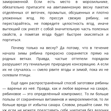
замороженной. Если есть место в морозильнике,
обязательно припасите на авитаминозную весну пакетик
отделённых от веточек, промытых, обсушенных и плотно
уложенных ягод. Но прессуя свежую рябину, не
перестарайтесь, не повредите целостность ягод, иначе
вытекший сок унесёт с собой значительную часть полезных
свойств, а помятая ягода будет быстрее окисляться и
портиться.
Почему только на весну? Да потому, что в течение
начала зимы рябина прекрасно сохраняется прямо на
родных ветках. Правда, частые оттепели порядком
разрушают эту гениальную природную консервацию. А если
их не случалось — смело рвите ягоды и зимой, пока их не
склевали птицы.
Ещё один распространённый способ заготовки рябины
— варенье из неё. Правда, как и любое варенье на сахаре,
рябиновое — это определённый компромисс. То ли больше
пользы от сохранённых витаминов и микроэлементов, то ли
больше вреда от избытка сахара. Словом, решайте сами. Но
уж если не можете представить себе чаепития без вазочки