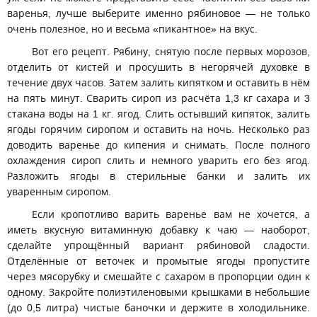
варенья, лучше выберите именно рябиновое — не только
очень полезное, но и весьма «пикантное» на вкус.
Вот его рецепт. Рябину, снятую после первых морозов,
отделить от кистей и просушить в негорячей духовке в
течение двух часов. Затем залить кипятком и оставить в нём
на пять минут. Сварить сироп из расчёта 1,3 кг сахара и 3
стакана воды на 1 кг. ягод. Слить остывший кипяток, залить
ягоды горячим сиропом и оставить на ночь. Несколько раз
доводить варенье до кипения и снимать. После полного
охлаждения сироп слить и немного уварить его без ягод.
Разложить ягоды в стерильные банки и залить их
уваренным сиропом.
Если кропотливо варить варенье вам не хочется, а
иметь вкусную витаминную добавку к чаю — наоборот,
сделайте упрощённый вариант рябиновой сладости.
Отделённые от веточек и промытые ягоды пропустите
через мясорубку и смешайте с сахаром в пропорции один к
одному. Закройте полиэтиленовыми крышками в небольшие
(до 0,5 литра) чистые баночки и держите в холодильнике.