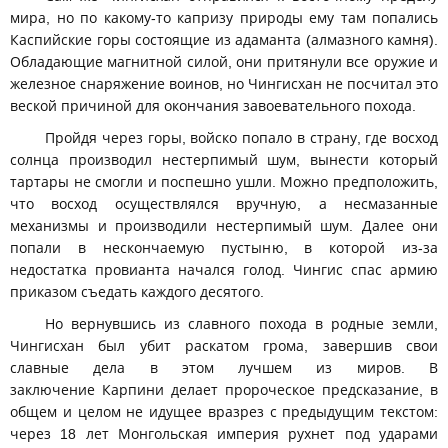
мира, но по какому-то капризу природы ему там попались
Каспийские горы состоящие из адаманта (алмазного камня).
Обладающие магнитной силой, они притянули все оружие и
железное снаряжение воинов, но Чингисхан не посчитал это
веской причиной для окончания завоевательного похода.
Пройдя через горы, войско попало в страну, где восход
солнца производил нестерпимый шум, вынести который
тартары не смогли и поспешно ушли. Можно предположить,
что восход осуществлялся вручную, а несмазанные
механизмы и производили нестерпимый шум. Далее они
попали в нескончаемую пустыню, в которой из-за
недостатка провианта начался голод. Чингис спас армию
приказом съедать каждого десятого.
Но вернувшись из славного похода в родные земли,
Чингисхан был убит раскатом грома, завершив свои
славные дела в этом лучшем из миров. В
заключение Карпини делает пророческое предсказание, в
общем и целом не идущее вразрез с предыдущим текстом:
через 18 лет Монгольская империя рухнет под ударами