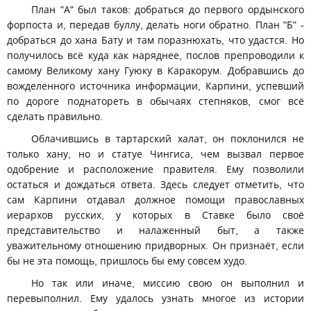
План "А" был таков: добраться до первого ордынского
форпоста и, передав буллу, делать ноги обратно. План "Б" -
добраться до хана Бату и там поразнюхать, что удастся. Но
получилось всё куда как наряднее, послов препроводили к
самому Великому хану Гуюку в Каракорум. Добравшись до
вожделенного источника информации, Карпини, успевший
по дороге поднатореть в обычаях степняков, смог всё
сделать правильно.
Облачившись в тартарский халат, он поклонился не
только хану, но и статуе Чингиса, чем вызвал первое
одобрение и расположение правителя. Ему позволили
остаться и дождаться ответа. Здесь следует отметить, что
сам Карпини отдавал должное помощи православных
иерархов русских, у которых в Ставке было своё
представительство и налаженный быт, а также
уважительному отношению придворных. Он признаёт, если
бы не эта помощь, пришлось бы ему совсем худо.
Но так или иначе, миссию свою он выполнил и
перевыполнил. Ему удалось узнать многое из истории