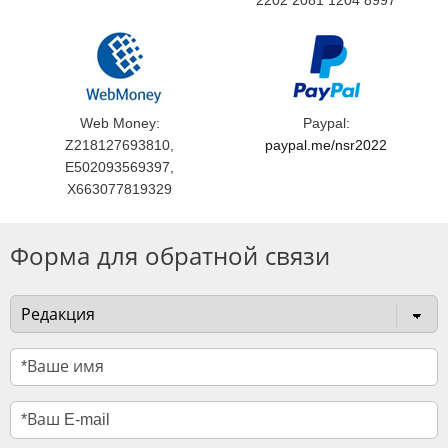
2202 2081 1204 8997
Web Money:
Paypal:
Z218127693810,
paypal.me/nsr2022
E502093569397,
X663077819329
Форма для обратной связи