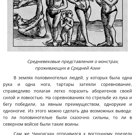
Средневековые представления о монстрах,
проживающих в Средней Азии
В землях половинотелых людей, у которых была одна
рука и одна нога, тартары затеяли соревнование,
справедливо полагая легко поразить аборигенов своей
силой и ловкостью. На соревнованиях по стрельбе из лука и
бегу победили, за явным преимуществом, однорукие и
одноногие. Из этого можно сделать два возможных вывода:
то ли половинотелые были сказочно сильны, то ли в
северном войске были такие воины.
Сам же Чингисхан отправился к восточному пределу