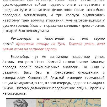
русско-ордынское войско подавило очаги сепаратизма в
пределах Руси и зачистило Дикое поле. После этого была
проведена мобилизация, и три корпуса выдвинулись
навстречу трём армиям вторжения, уже изготовившимся у
русских границ. Ужас от поражения кичливых крестоносных
рыцарей был неописуемым.
Рекомендую к прочтению по теме серию
статей
Крестовые походы на Русь. Тяжелая длань хана
Батыя легла на загривок Европы
Европейцы тут же вспомнили нашествие гуннов
Аттилы, которого Папа Римский назвал Бичом Божьим,
проводя вполне закономерные аналогии. Но были и
различия: Бату был в прекрасных отношениях с
императором Священной Римской империи германской
нации Фридрихом, а тот, в свою очередь, здорово не ладил с
Римом. Поэтому дальнейшее продвижение вглубь Европы и
не состоялось.