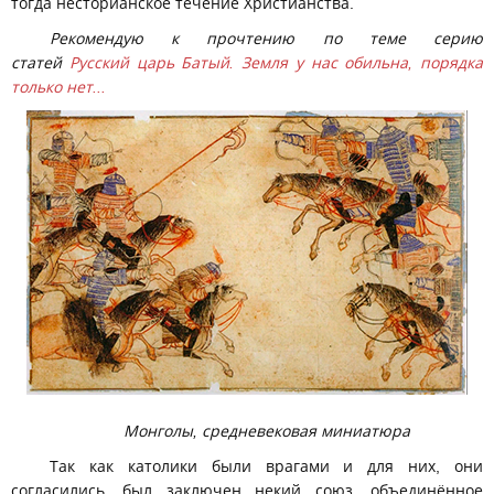
тогда несторианское течение Христианства.
Рекомендую к прочтению по теме серию
статей
Русский царь Батый. Земля у нас обильна, порядка
только нет...
Монголы, средневековая миниатюра
Так как католики были врагами и для них, они
согласились, был заключен некий союз, объединённое