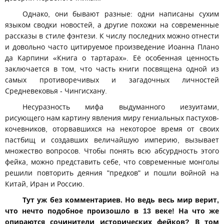
Однако, они бывают разные: одни написаны сухим
языком сводки новостей, а другие похожи на современные
рассказы в стиле фэнтези. К числу последних можно отнести
и довольно часто цитируемое произведение Иоанна Плано
да Карпини «Книга о тартарах». Её особенная ценность
заключается в том, что часть книги посвящена одной из
самых противоречивых и загадочных личностей
Средневековья - Чингисхану.
Несуразность мифа выдуманного иезуитами,
рисующего нам картину явления миру гениальных пастухов-
кочевников, оторвавшихся на некоторое время от своих
пастбищ и создавших величайшую империю, вызывает
множество вопросов. Чтобы понять всю абсурдность этого
фейка, можно представить себе, что современные монголы
решили повторить деяния "предков" и пошли войной на
Китай, Иран и Россию.
Тут уж без комментариев. Но ведь весь мир верит,
что нечто подобное произошло в 13 веке! На что же
опираются сочинители исторических фейков? В том