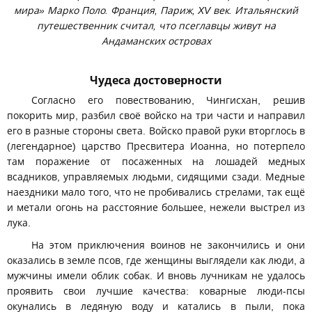
мира» Марко Поло. Франция, Париж, XV век. Итальянский
путешественник считал, что псеглавцы живут на
Андаманских островах
Чудеса достоверности
Согласно его повествованию, Чингисхан, решив
покорить мир, разбил своё войско на три части и направил
его в разные стороны света. Войско правой руки вторглось в
(легендарное) царство Пресвитера Иоанна, но потерпело
там поражение от посаженных на лошадей медных
всадников, управляемых людьми, сидящими сзади. Медные
наездники мало того, что не пробивались стрелами, так ещё
и метали огонь на расстояние большее, нежели выстрел из
лука.
На этом приключения воинов не закончились и они
оказались в земле псов, где женщины выглядели как люди, а
мужчины имели облик собак. И вновь лучникам не удалось
проявить свои лучшие качества: коварные люди-псы
окунались в ледяную воду и катались в пыли, пока