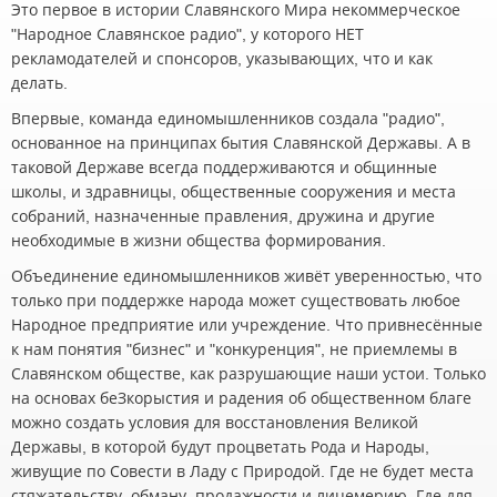
Это первое в истории Славянского Мира некоммерческое
"Народное Славянское радио", у которого НЕТ
рекламодателей и спонсоров, указывающих, что и как
делать.
Впервые, команда единомышленников создала "радио",
основанное на принципах бытия Славянской Державы. А в
таковой Державе всегда поддерживаются и общинные
школы, и здравницы, общественные сооружения и места
собраний, назначенные правления, дружина и другие
необходимые в жизни общества формирования.
Объединение единомышленников живёт уверенностью, что
только при поддержке народа может существовать любое
Народное предприятие или учреждение. Что привнесённые
к нам понятия "бизнес" и "конкуренция", не приемлемы в
Славянском обществе, как разрушающие наши устои. Только
на основах беЗкорыстия и радения об общественном благе
можно создать условия для восстановления Великой
Державы, в которой будут процветать Рода и Народы,
живущие по Совести в Ладу с Природой. Где не будет места
стяжательству, обману, продажности и лицемерию. Где для