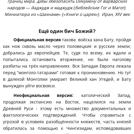
границ мира, дабы обезопасить Ойкумену от варварских
народов — йаджудж и маджудж (библейские Гог и Магог).
Миниатюра из «Шахнаме» («Книги о царях»). Иран, XIV век
Ещё один бич Божий?
Официальная версия
такова: войска хана Бату, пройдя
как нож сквозь масло через половецкие и русские земли,
добрались до европейцев. Те, судя по всему, их ждали и
попытались остановить вторжение, но были наголову
разбиты на трёх направлениях. Вся Западая Европа лежала
перед "монголо-татарами" готовая к проникновению. Но тут
в далекой Монголии умирает Великий хан Угедей, и Бату
вынужден уйти восвояси.
Неофициальная версия:
католический Запад,
продолжая экспансию на Восток, нацелился на земли
Древней Руси - этому есть множество документальных и
фактологических подтверждений. Чтобы справиться с
угрозой в условиях разобщённости княжеств, часть князей
обратилась за помощью к Чингизидам, исповедовавших