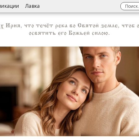
ликации
Лавка
х Ирия, что течёт река во Святой земле, чтоб о
освятить его Божьей силою.