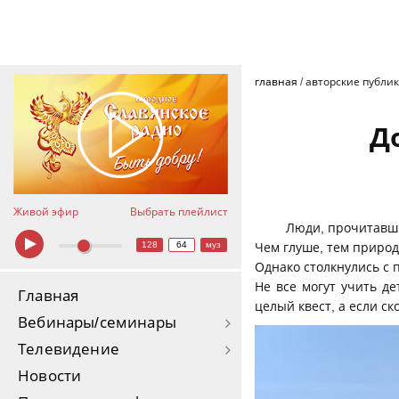
главная
/
авторские публи
Д
Живой эфир
Выбрать плейлист
Люди, прочитавши
128
64
муз
Чем глуше, тем природ
Однако столкнулись с 
Не все могут учить д
Главная
целый квест, а если с
Вебинары/семинары
Телевидение
Новости