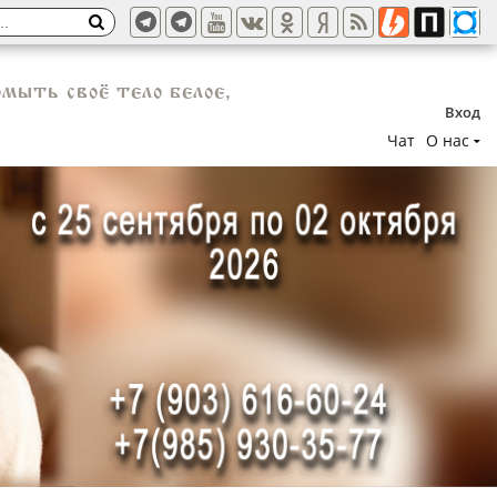
мыть своё тело белое,
Вход
Чат
О нас