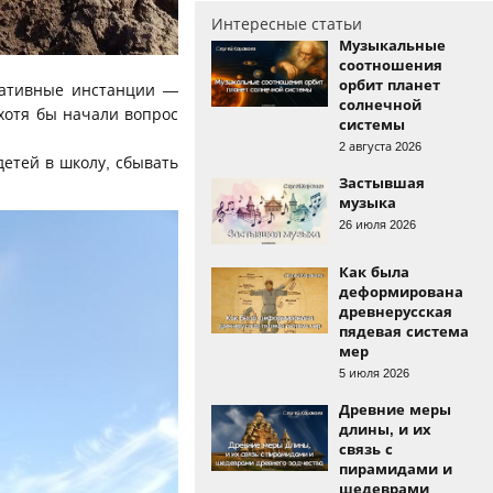
Интересные статьи
Музыкальные
соотношения
орбит планет
ративные инстанции —
солнечной
хотя бы начали вопрос
системы
2 августа 2026
детей в школу, сбывать
Застывшая
музыка
26 июля 2026
Как была
деформирована
древнерусская
пядевая система
мер
5 июля 2026
Древние меры
длины, и их
связь с
пирамидами и
шедеврами