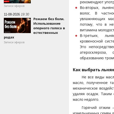
рекомендуют употр
Записи эфиров
Во-вторых, льня
волос. В частн
11-08-2026
19:30
увлажняющих мас
Рожаем без боли.
Использование
потому, что в н
опорного голоса в
витамина молодост
естественных
В-третьих, льн
родах
кровеносной сист
Записи эфиров
Это непосредстве
атеросклероза,
образованию тром
Как выбрать льнян
Не все виды мас
масло, полученное т
механическое воздейс
удаляя осадок. Таким
масло недолго.
Горячий отжим —
измельченных семян до