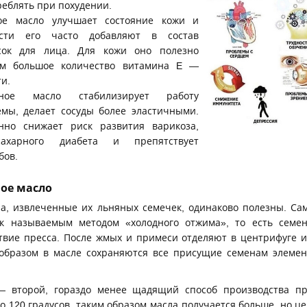
еблять при похудении.
ное масло улучшает состояние кожи и
ости его часто добавляют в состав
ок для лица. Для кожи оно полезно
ем большое количество витамина E —
и.
яное масло стабилизирует работу
емы, делает сосуды более эластичными.
нно снижает риск развития варикоза,
 сахарного диабета и препятствует
бов.
ое масло
ла, извлеченные их льняных семечек, одинаково полезны. С
ак называемым методом «холодного отжима», то есть семе
твие пресса. После жмых и примеси отделяют в центрифуге и
 образом в масле сохраняются все присущие семенам элемен
 второй, гораздо менее щадящий способ производства пр
 120 градусов, таким образом масла получается больше, но це