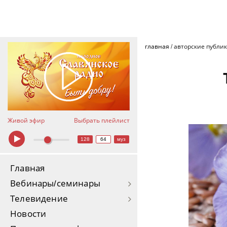
главная
/
авторские публи
Живой эфир
Выбрать плейлист
128
64
муз
Главная
Вебинары/семинары
Телевидение
Новости