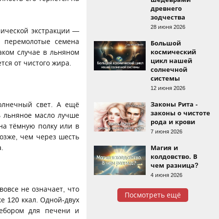
древнего
зодчества
28 июня 2026
ической экстракции —
в перемолотые семена
Большой
аком случае в льняном
космический
цикл нашей
тся от чистого жира.
солнечной
системы
12 июня 2026
олнечный свет. А ещё
Законы Рита -
законы о чистоте
ь льняное масло лучше
рода и крови
на тёмную полку или в
7 июня 2026
озже, чем через шесть
.
Магия и
колдовство. В
чем разница?
4 июня 2026
вовсе не означает, что
Посмотреть ещё
е 120 ккал. Одной-двух
ребором для печени и