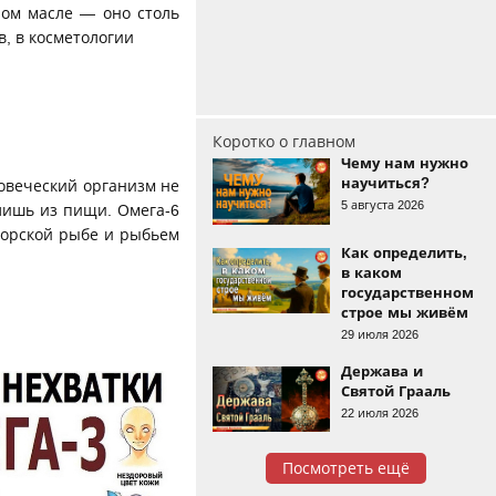
ном масле — оно столь
, в косметологии
Коротко о главном
Чему нам нужно
научиться?
овеческий организм не
5 августа 2026
лишь из пищи. Омега-6
морской рыбе и рыбьем
Как определить,
в каком
государственном
строе мы живём
29 июля 2026
Держава и
Святой Грааль
22 июля 2026
Посмотреть ещё