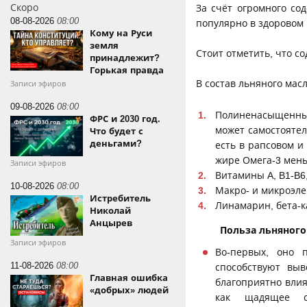
Скоро
За счёт огромного со
08-08-2026
08:00
популярно в здоровом 
Кому на Руси
⠀
земля
Стоит отметить, что с
принадлежит?
⠀
Горькая правда
В состав льняного мас
Записи эфиров
09-08-2026
08:00
Полиненасыщенные 
ФРС и 2030 год.
может самостоятел
Что будет с
деньгами?
есть в рапсовом и
жире Омега-3 мень
Записи эфиров
Витамины A, B1-B6, 
10-08-2026
08:00
Макро- и микроэле
Истребитель
Линамарин, бета-ка
Николай
Анцырев
Польза льняного
Записи эфиров
Во-первых, оно 
11-08-2026
08:00
способствуют выв
Главная ошибка
благоприятно влия
«добрых» людей
как щадящее с