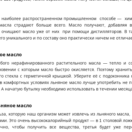
м, наиболее распространенном промышленном способе — хим
масла страдают больше всего. Масло получают, добавляя 
е очищают масло уже от них при помощи дистилляторов. В т
его уникального и по составу оно практически ничем не отличае
ое масло
бого нерафинированного растительного масла — тепло и с
новении с которым масло быстро окисляется. Поэтому хранит
ого стекла с герметичной крышкой. Уберите её с подоконника 
 в комфортных условиях льняное масло лучше употребить не п
 А начатую бутылку необходимо использовать в течении месяца
ьняное масло
за, которую наш организм может извлечь из льняного масла, 
ами. Это очень высококалорийный продукт — в 1 столовой ложк
очно, чтобы получить все вещества, третья будет уже пе