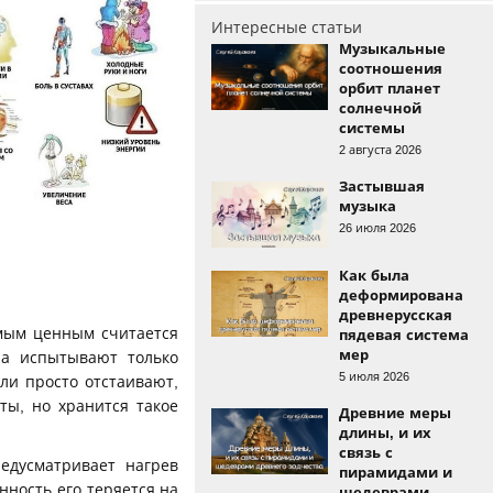
Интересные статьи
Музыкальные
соотношения
орбит планет
солнечной
системы
2 августа 2026
Застывшая
музыка
26 июля 2026
Как была
деформирована
древнерусская
амым ценным считается
пядевая система
мер
на испытывают только
5 июля 2026
ли просто отстаивают,
ты, но хранится такое
Древние меры
длины, и их
связь с
едусматривает нагрев
пирамидами и
нность его теряется на
шедеврами