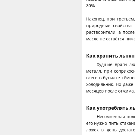
30%.
Наконец, при третье
природные свойства 
растворители, а посл
масле не остаётся нич
Как хранить льнян
Худшие враги лю
металл, при соприкос
всего в бутылке тёмн
холодильник. Но даже
месяцев после отжима.
Как употреблять л
Несомненная поль
его нужно пить стакан
ложек в день достат