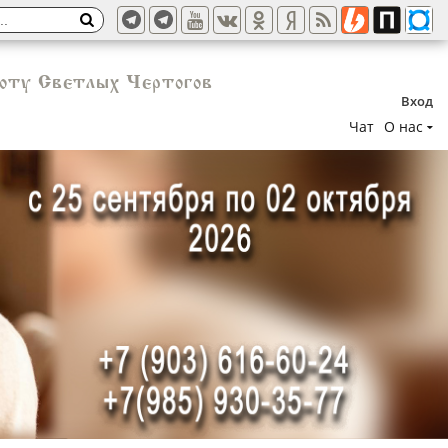
соту Светлых Чертогов
Вход
Чат
О нас