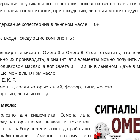
держания и уникального сочетания полезных веществ в льня
и правильном питании, при похудении, лечении многих недугов
одержание холестерина в льняном масле — 0%
ла входят следующие компоненты:
жирные кислоты Омега-3 и Омега-6. Стоит отметить, что чел
ьно их производить, а значит, эти элементы можно получить 
 оливковом маслах, а вот Омега-3 — лишь в льняном. Даже в 
ше, чем в льняном масле.
E, K, F.
менты, среди которых калий, фосфор, цинк, железо.
ротин, лецитин и т. д.
 масла:
полезно для кишечника. Семена льна
оду из организма шлаков и токсинов,
ют на работу печени, а иногда работают
лабительное. Именно поэтому его