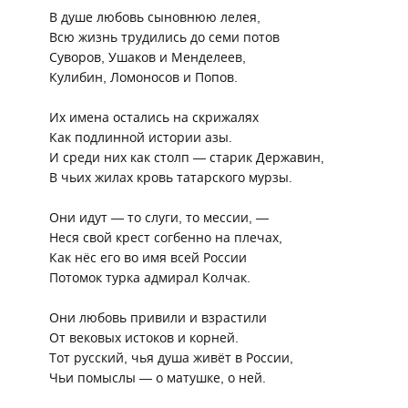
В душе любовь сыновнюю лелея,
Всю жизнь трудились до семи потов
Суворов, Ушаков и Менделеев,
Кулибин, Ломоносов и Попов.
Их имена остались на скрижалях
Как подлинной истории азы.
И среди них как столп
—
старик Державин,
В чьих жилах кровь татарского мурзы.
Они идут
—
то слуги, то мессии,
—
Неся свой крест согбенно на плечах,
Как нёс его во имя всей России
Потомок турка адмирал Колчак.
Они любовь привили и взрастили
От вековых истоков и корней.
Тот русский, чья душа живёт в России,
Чьи помыслы
—
о матушке, о ней.