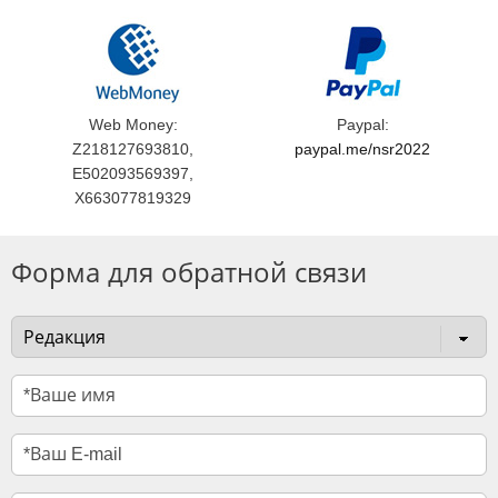
Web Money:
Paypal:
Z218127693810,
paypal.me/nsr2022
E502093569397,
X663077819329
Форма для обратной связи