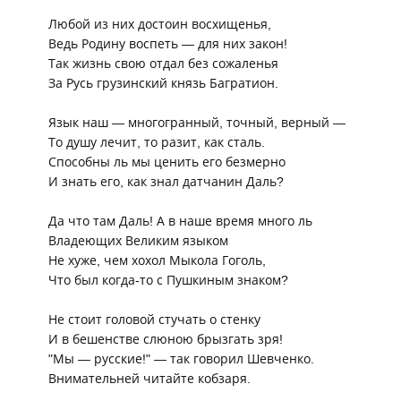
Любой из них достоин восхищенья,
Ведь Родину воспеть
—
для них закон!
Так жизнь свою отдал без сожаленья
За Русь грузинский князь Багратион.
Язык наш
—
многогранный, точный, верный
—
То душу лечит, то разит, как сталь.
Способны ль мы ценить его безмерно
И знать его, как знал датчанин Даль?
Да что там Даль! А в наше время много ль
Владеющих Великим языком
Не хуже, чем хохол Мыкола Гоголь,
Что был когда-то с Пушкиным знаком?
Не стоит головой стучать о стенку
И в бешенстве слюною брызгать зря!
"Мы
—
русские!"
—
так говорил Шевченко.
Внимательней читайте кобзаря.