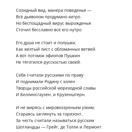
Солидный вид, манера поведенья
—
Всё дьяволом продумано хитро.
Но беспощадный вирус вырожденья
Сточил бесславно всё его нутро.
Его душа не стоит и полушки,
Как жёлтый лист с обломанных ветвей.
А вот потомок эфиопов Пушкин
Не тяготился русскостью своей.
Себя считали русскими по праву
И поднимали Родину с колен
Творцы российской мореходной славы
И Беллинсгаузен, и Крузенштерн.
И не мирясь с мировоззреньем узким,
Стараясь заглянуть за горизонт,
За честь считали называться русским
Шотландцы
—
Грейг, де Толли и Лермонт.