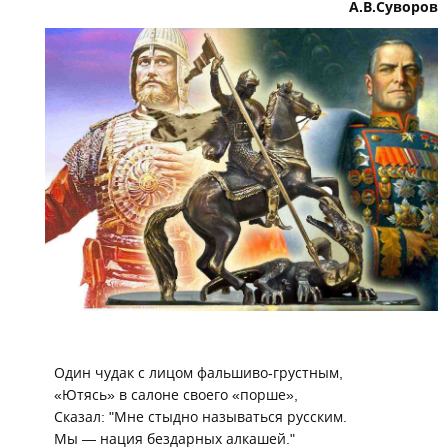
А.В.Суворов
Один чудак с лицом фальшиво-грустным,
«Ютясь» в салоне своего «порше»,
Сказал: "Мне стыдно называться русским.
Мы
—
нация бездарных алкашей."