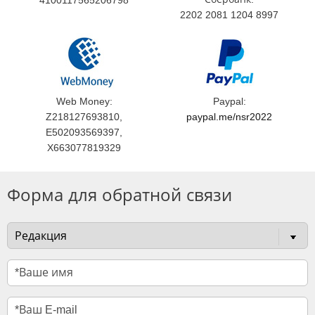
4100117565206798
2202 2081 1204 8997
Web Money:
Paypal:
Z218127693810,
paypal.me/nsr2022
E502093569397,
X663077819329
Форма для обратной связи