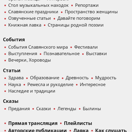
Стол музыкальных находок
Репортажи
Славянские праздники
Пространство женщины
Озвученные статьи
Давайте поговорим
Книжная лавка
Страницы родной поэзии
События
События Славянского мира
Фестивали
Выступления
Познавательное
Выставки
Вечерки, Хороводы
Статьи
Здрава
Образование
Древность
Мудрость
Наука
Ремесла и рукоделие
Интересное
Наследие и традиции
Сказы
Предания
Сказки
Легенды
Былины
Прямая трансляция
Плейлисты
Авторские публикации
Лавка
Как слушать