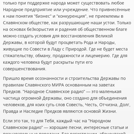
только при поддержке народа может существовать любое
Народное предприятие или учреждение. Что привнесённые
к нам понятия "бизнес" и "конкуренция", не приемлемы в
Славянском обществе, как разрушающие наши устои. Только
на основах беЗкорыстия и радения об общественном благе
можно создать условия для восстановления Великой
Державы, в которой будут процветать Рода и Народы,
живущие по Совести в Ладу с Природой. Где не будет места
стяжательству, обману, продажности и лицемерию. Где для
каждого человека будут раскрыты пути его
совершенствования.
Пришло время осознанности и строительства Державы по
правилам Славянского МИРА основанным на заветах
Предков. "Народное Славянское радио" — это маленькая
частица огромной Державы, оно создано для объединения
человеков, для коих суть слов Совесть, Честь, Отчизна, Долг,
Правда и Наследие Предков являются основой Жизни.
Если это так, то для Тебя, каждый час на "Народном
Славянском радио" — хорошие песни, интересные статьи и
познавательные передачи. Без регистрации, абонентской