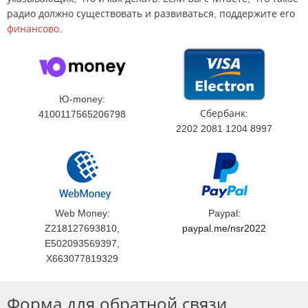
радио должно существовать и развиваться, поддержите его
финансово
.
Ю-money:
Сбербанк:
4100117565206798
2202 2081 1204 8997
Web Money:
Paypal:
Z218127693810,
paypal.me/nsr2022
E502093569397,
X663077819329
Форма для обратной связи