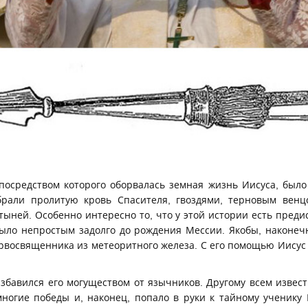
посредством которого оборвалась земная жизнь Иисуса, было
брали пролитую кровь Спасителя, гвоздями, терновым венцо
ыней. Особенно интересно то, что у этой истории есть преди
 было непростым задолго до рождения Мессии. Якобы, наконеч
ервосвященника из метеоритного железа. С его помощью Иисус
збавился его могуществом от язычников. Другому всем извес
ногие победы и, наконец, попало в руки к тайному ученику