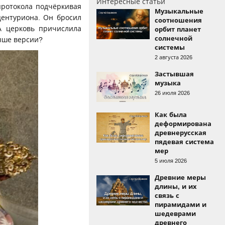
Интересные статьи
протокола подчёркивая
Музыкальные
центуриона. Он бросил
соотношения
А церковь причислила
орбит планет
солнечной
ыше версии?
системы
2 августа 2026
Застывшая
музыка
26 июля 2026
Как была
деформирована
древнерусская
пядевая система
мер
5 июля 2026
Древние меры
длины, и их
связь с
пирамидами и
шедеврами
древнего