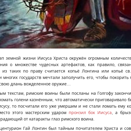
п земной жизни Иисуса Христа окружён огромным количеств
ния о множестве чудесных артефактов, как правило, связа
 из таких по праву считается копьё Лонгина или копьё св
и многих государств мечтали заполучить его, чтобы покорить
 свою длань вожделенное оружие…
ым текстам, римские воины были посланы на Голгофу законч
ломать голени казнённым, что автоматически приговаривало бы
сусу, то посчитали его уже умершим и не стали ломать ему ко
место этого мастерским ударом
пронзил бок Иисуса
, а брыз
радающий от катаракты глаз римского воина.
 центурион Гай Лонгин был тайным почитателем Христа и со