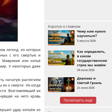
Коротко о главном
Чему нам нужно
научиться?
5 августа 2026
ом легенд, из которых
Как определить,
нных с его смертью и
в каком
государственном
. Маврикия или копьё
строе мы живём
 мир. У некоторых даже
29 июля 2026
Держава и
ить начатую распятием
Святой Грааль
 их к смерти. Но когда
22 июля 2026
сти. Возглавлявший их
нувшая на него кровь
Посмотреть ещё
вершил удар копьём из