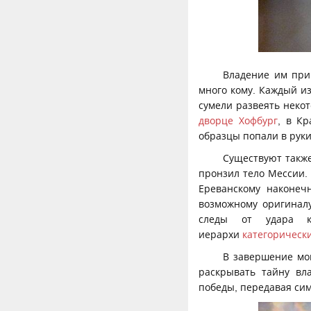
Владение им прип
много кому. Каждый из
сумели развеять неко
дворце Хофбург
, в К
образцы попали в руки
Существуют также
пронзил тело Мессии.
Ереванскому наконеч
возможному оригиналу
следы от удара ко
иерархи
категорическ
В завершение мог
раскрывать тайну вл
победы, передавая сим