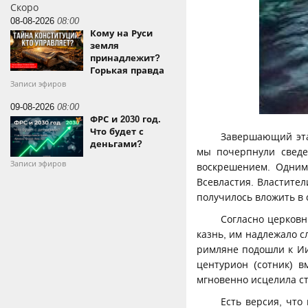
Скоро
08-08-2026
08:00
Кому на Руси
земля
принадлежит?
Горькая правда
Записи эфиров
09-08-2026
08:00
ФРС и 2030 год.
Что будет с
Завершающий эта
деньгами?
мы почерпнули сведе
Записи эфиров
воскрешением. Одним
Всевластия. Властител
получилось вложить в
Согласно церковн
казнь, им надлежало с
римляне подошли к Ии
центурион (сотник) в
мгновенно исцелила ст
Есть версия, что