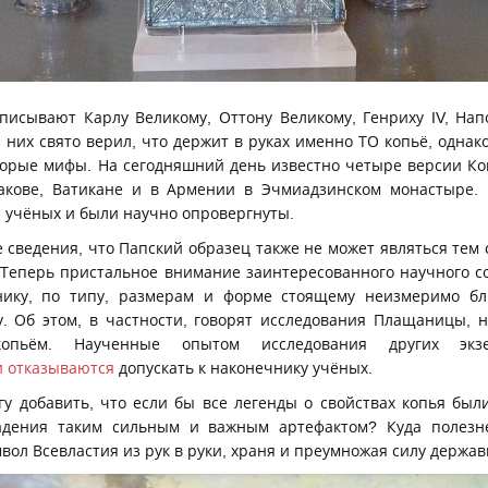
исывают Карлу Великому, Оттону Великому, Генриху IV, Нап
 них свято верил, что держит в руках именно ТО копьё, одна
торые мифы. На сегодняшний день известно четыре версии К
ракове, Ватикане и в Армении в Эчмиадзинском монастыре. 
 учёных и были научно опровергнуты.
 сведения, что Папский образец также не может являться тем
 Теперь пристальное внимание заинтересованного научного с
нику, по типу, размерам и форме стоящему неизмеримо бл
. Об этом, в частности, говорят исследования Плащаницы, 
пьём. Наученные опытом исследования других экзе
и отказываются
допускать к наконечнику учёных.
у добавить, что если бы все легенды о свойствах копья были
адения таким сильным и важным артефактом? Куда полезн
вол Всевластия из рук в руки, храня и преумножая силу держав