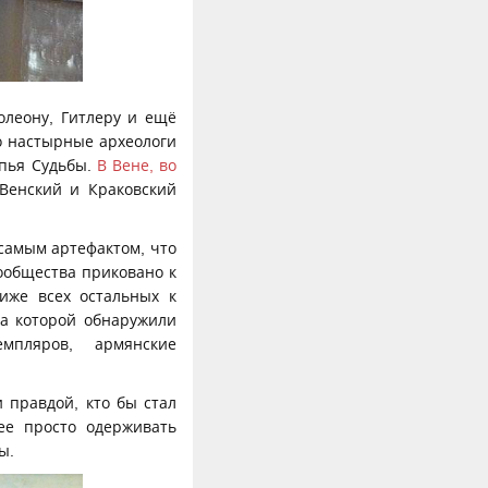
олеону, Гитлеру и ещё
ко настырные археологи
опья Судьбы.
В Вене, во
Венский и Краковский
 самым артефактом, что
ообщества приковано к
иже всех остальных к
на которой обнаружили
мпляров, армянские
 правдой, кто бы стал
ее просто одерживать
ы.