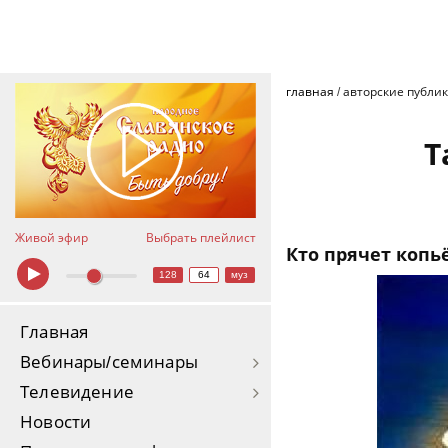
главная
/
авторские публи
Т
Живой эфир
Выбрать плейлист
Кто прячет копь
128
64
муз
Главная
Вебинары/семинары
Телевидение
Новости