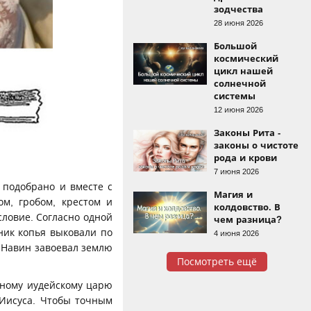
зодчества
28 июня 2026
Большой
космический
цикл нашей
солнечной
системы
12 июня 2026
Законы Рита -
законы о чистоте
рода и крови
7 июня 2026
 подобрано и вместе с
Магия и
м, гробом, крестом и
колдовство. В
словие. Согласно одной
чем разница?
ник копья выковали по
4 июня 2026
 Навин завоевал землю
Посмотреть ещё
тному иудейскому царю
 Иисуса. Чтобы точным