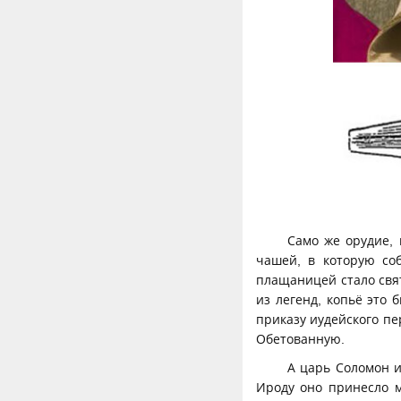
Само же орудие, 
чашей, в которую со
плащаницей стало свят
из легенд, копьё это
приказу иудейского п
Обетованную.
А царь Соломон и
Ироду оно принесло м