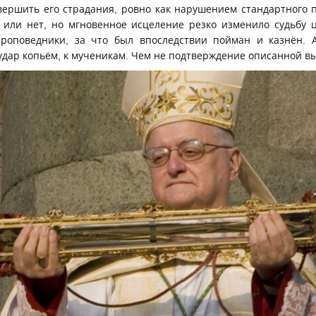
вершить его страдания, ровно как нарушением стандартного 
к или нет, но мгновенное исцеление резко изменило судьбу 
проповедники, за что был впоследствии пойман и казнён. 
 удар копьём, к мученикам. Чем не подтверждение описанной в