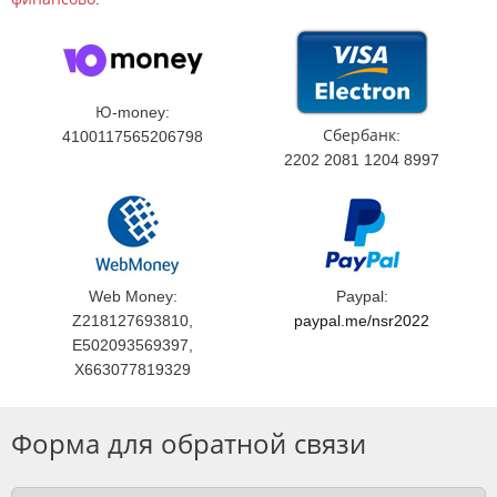
Ю-money:
Сбербанк:
4100117565206798
2202 2081 1204 8997
Web Money:
Paypal:
Z218127693810,
paypal.me/nsr2022
E502093569397,
X663077819329
Форма для обратной связи