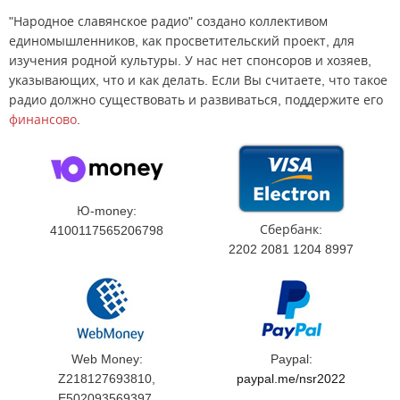
"Народное славянское радио" создано коллективом
единомышленников, как просветительский проект, для
изучения родной культуры. У нас нет спонсоров и хозяев,
указывающих, что и как делать. Если Вы считаете, что такое
радио должно существовать и развиваться, поддержите его
финансово
.
Ю-money:
Сбербанк:
4100117565206798
2202 2081 1204 8997
Web Money:
Paypal:
Z218127693810,
paypal.me/nsr2022
E502093569397,