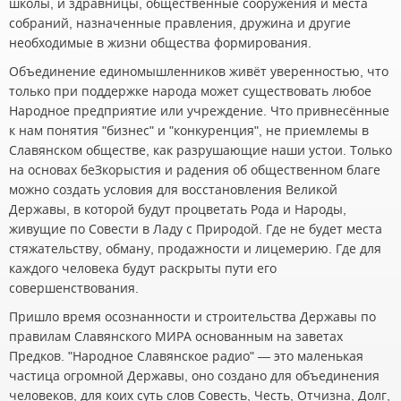
школы, и здравницы, общественные сооружения и места
собраний, назначенные правления, дружина и другие
необходимые в жизни общества формирования.
Объединение единомышленников живёт уверенностью, что
только при поддержке народа может существовать любое
Народное предприятие или учреждение. Что привнесённые
к нам понятия "бизнес" и "конкуренция", не приемлемы в
Славянском обществе, как разрушающие наши устои. Только
на основах беЗкорыстия и радения об общественном благе
можно создать условия для восстановления Великой
Державы, в которой будут процветать Рода и Народы,
живущие по Совести в Ладу с Природой. Где не будет места
стяжательству, обману, продажности и лицемерию. Где для
каждого человека будут раскрыты пути его
совершенствования.
Пришло время осознанности и строительства Державы по
правилам Славянского МИРА основанным на заветах
Предков. "Народное Славянское радио" — это маленькая
частица огромной Державы, оно создано для объединения
человеков, для коих суть слов Совесть, Честь, Отчизна, Долг,