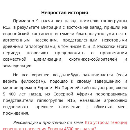
Непростая история.
Примерно 9 тысяч лет назад, носители гаплогруппы
R1a, в результате миграции с востока на запад, пришли на
европейский континент и сумели благополучно ужиться с
автохтонным населеним, представленным некоторыми
древними гаплогруппами, в том числе I1 и I2. Раскопки этого
периода позволяют предположить о процветании
совместной цивилизации охотников-собирателей и
земледельцев.
Но все хорошее когда-нибудь заканчивается (если
верить философам), подошло к своему завершению и
мирное время в Европе. На Пиренейский полуостров, около
5 400 лет назад, из Северной Африки переправились
представители гаплогруппы R1b, начавшие агрессивно
выдавливать прежнее население с обжитых мест
проживания.
Рекомендую к прочтению по теме:
Кто устроил геноцид
коренного населения Европы 4500 лет назад?