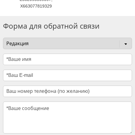
X663077819329
Форма для обратной связи