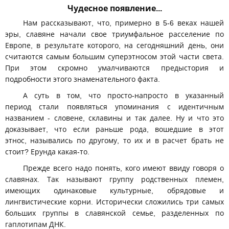
Чудесное появление...
Нам рассказывают, что, примерно в 5-6 веках нашей
эры, славяне начали свое триумфальное расселение по
Европе, в результате которого, на сегодняшний день, они
считаются самым большим суперэтносом этой части света.
При этом скромно умалчиваются предыстория и
подробности этого знаменательного факта.
А суть в том, что просто-напросто в указанный
период стали появляться упоминания с идентичным
названием - словене, склавины и так далее. Ну и что это
доказывает, что если раньше рода, вошедшие в этот
этнос, назывались по другому, то их и в расчет брать не
стоит? Ерунда какая-то.
Прежде всего надо понять, кого имеют ввиду говоря о
славянах. Так называют группу родственных племен,
имеющих одинаковые культурные, обрядовые и
лингвистические корни. Исторически сложились три самых
больших группы в славянской семье, разделенных по
гаплотипам ДНК.