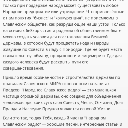
только при поддержке народа может существовать любое
Народное предприятие или учреждение. Что привнесённые
к нам понятия "бизнес" и "конкуренция", не приемлемы в
Славянском обществе, как разрушающие наши устои. Только
на основах беЗкорыстия и радения об общественном благе
можно создать условия для восстановления Великой
Державы, в которой будут процветать Рода и Народы,
живущие по Совести в Ладу с Природой. Где не будет места
стяжательству, обману, продажности и лицемерию. Где для
каждого человека будут раскрыты пути его
совершенствования.
Пришло время осознанности и строительства Державы по
правилам Славянского МИРА основанным на заветах
Предков. "Народное Славянское радио" — это маленькая
частица огромной Державы, оно создано для объединения
человеков, для коих суть слов Совесть, Честь, Отчизна, Долг,
Правда и Наследие Предков являются основой Жизни.
Если это так, то для Тебя, каждый час на "Народном
Славянском радио" — хорошие песни, интересные статьи и