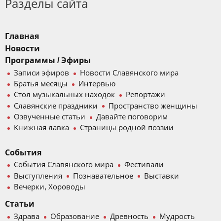
Разделы сайта
Главная
Новости
Программы / Эфиры
Записи эфиров
Новости Славянского мира
Братья месяцы
Интервью
Стол музыкальных находок
Репортажи
Славянские праздники
Пространство женщины
Озвученные статьи
Давайте поговорим
Книжная лавка
Страницы родной поэзии
События
События Славянского мира
Фестивали
Выступления
Познавательное
Выставки
Вечерки, Хороводы
Статьи
Здрава
Образование
Древность
Мудрость