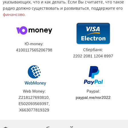
указывающих, что и как делать. Если Вы считаете, что такое
радио должно существовать и развиваться, поддержите его
финансово
.
Ю-money:
Сбербанк:
4100117565206798
2202 2081 1204 8997
Web Money:
Paypal:
Z218127693810,
paypal.me/nsr2022
E502093569397,
X663077819329