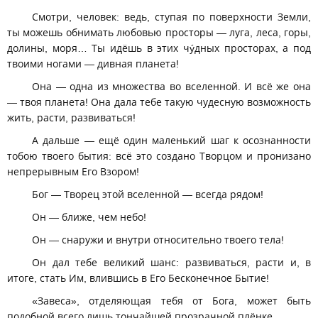
Смотри, человек: ведь, ступая по поверхности Земли,
ты можешь обнимать любовью просторы — луга, леса, горы,
долины, моря… Ты идёшь в этих чýдных просторах, а под
твоими ногами — дивная планета!
Она — одна из множества во вселенной. И всё же она
— твоя планета! Она дала тебе такую чудесную возможность
жить, расти, развиваться!
А дальше — ещё один маленький шаг к осознанности
тобою твоего бытия: всё это создано Творцом и пронизано
непрерывным Его Взором!
Бог — Творец этой вселенной — всегда рядом!
Он — ближе, чем небо!
Он — снаружи и внутри относительно твоего тела!
Он дал тебе великий шанс: развиваться, расти и, в
итоге, стать Им, влившись в Его Бесконечное Бытие!
«Завеса», отделяющая тебя от Бога, может быть
подобной всего лишь тончайшей прозрачной плёнке.