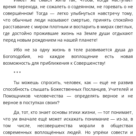
Имеет же смысл жить так, чтобы, когда наступает
время перехода, не сожалеть о содеянном, не горевать о не
совершённом! Тогда — легко улыбнуться навстречу тому,
что обычные люди называют смертью, принять спокойно
расставание с миром плотным и воспарить в мирах светлых,
где достойно прожившие жизнь на Земле души отдыхают
перед новым рождением на нашей планете!
Ибо не за одну жизнь в теле развивается душа до
Богоподобия, но каждое воплощение есть новая
возможность для приближения к Совершенству!
* * *
Ты можешь спросить, человек, как — ещё не развив
способность слышать Божественных Посланцев, Учителей и
Помощников человечества — определять верное и не
верное в поступках своих?
Да, тот, кто знает основы этики жизни, — тот понимает,
что ум вначале ещё может искажать понимание — из-за, в
том числе, несовершенства морали в обществах
современных воплощённых людей. Но упрёки совести и