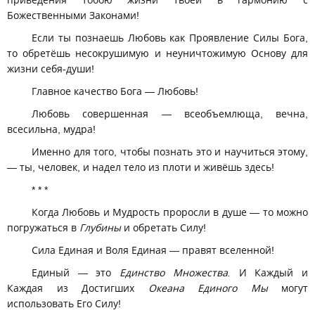
приведения тобою жизни твоей в гармонию с
Божественными Законами!
Если ты познаешь Любовь как Проявление Силы Бога,
то обретёшь несокрушимую и неуничтожимую Основу для
жизни себя-души!
Главное качество Бога — Любовь!
Любовь совершенная — всеобъемлюща, вечна,
всесильна, мудра!
Именно для того, чтобы познать это и научиться этому,
— ты, человек, и надел тело из плоти и живёшь здесь!
* * *
Когда Любовь и Мудрость проросли в душе — то можно
погружаться в
Глубины
и обретать Силу!
Сила Единая и Воля Единая — правят вселенной!
Единый — это
Единство Множества.
И Каждый и
Каждая из Достигших
Океана Единого Мы
могут
использовать Его Силу!