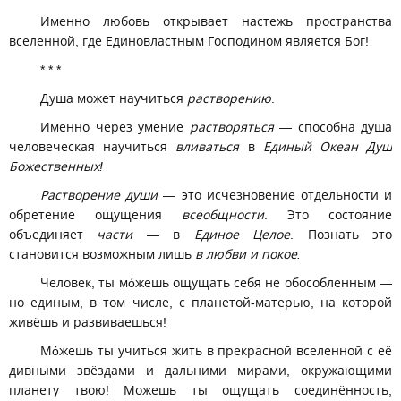
Именно любовь открывает настежь пространства
вселенной, где Единовластным Господином является Бог!
* * *
Душа может научиться
растворению
.
Именно через умение
растворяться
— способна душа
человеческая научиться
вливаться
в
Единый Океан Душ
Божественных!
Растворение души
— это исчезновение отдельности и
обретение ощущения
всеобщности
. Это состояние
объединяет
части
— в
Единое Целое
. Познать это
становится возможным лишь
в любви и покое.
Человек, ты мόжешь ощущать себя не обособленным —
но единым, в том числе, с планетой-матерью, на которой
живёшь и развиваешься!
Мόжешь ты учиться жить в прекрасной вселенной с её
дивными звёздами и дальними мирами, окружающими
планету твою! Можешь ты ощущать соединённость,