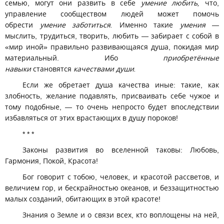
семью, могут они развить в себе
умение любить,
что,
управление сообществом людей может помочь
обрести
умение заботиться.
Именно такие
умения
—
мыслить, трудиться, творить, любить — забирает с собой в
«мир иной» правильно развивающаяся душа, покидая мир
материальный. Ибо
приобретённые
навыки
становятся
качествами души.
Если же обретает душа качества иные: такие, как
злобность, желание подавлять, присваивать себе чужое и
тому подобные, — то очень непросто будет впоследствии
избавляться от этих врастающих в душу пороков!
* * *
Законы развития во вселенной таковы: Любовь,
Гармония, Покой, Красота!
Бог говорит с тобою, человек, и красотой рассветов, и
величием гор, и бескрайностью океанов, и беззащитностью
малых созданий, обитающих в этой красоте!
Знания о Земле и о связи всех, кто воплощены на ней,