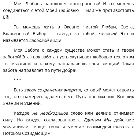
Моя Любовь наполняет пространство! И ты можешь
соединяться с этой Моей Любовью — или же противостоять
Ей!
Ты можешь жить в Океане Чистой Любви, Света,
Блаженства! Выбор — всегда за тобой, человек! Это и
называется
свободой воли!
Моя Забота о каждом существе может стать и твоей
заботой! Эта твоя забота пусть окутывает любовью тех, о ком
ты мыслишь и к кому направляешь свои эмоции! Такая
забота направляет по пути Добра!
* * *
Есть
закон сохранения энергии,
который может освоить
тот, кто намерен одолеть весь Путь постижения Высших
Знаний и Умений:
Каждое
не необходимое
слово или деяние отнимает
силу. Но каждое согласованное с
Единым Мы
действие
увеличивает мощь твою и умение взаимодействовать с
Потоком Созидающим!