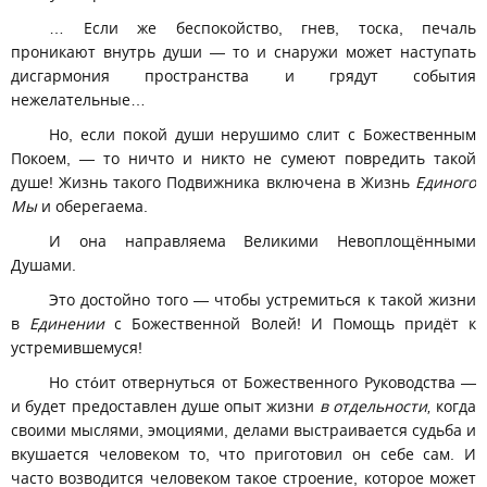
… Если же беспокойство, гнев, тоска, печаль
проникают внутрь души — то и снаружи может наступать
дисгармония пространства и грядут события
нежелательные…
Но, если покой души нерушимо слит с Божественным
Покоем, — то ничто и никто не сумеют повредить такой
душе! Жизнь такого Подвижника включена в Жизнь
Единого
Мы
и оберегаема.
И она направляема Великими Невоплощёнными
Душами.
Это достойно того — чтобы устремиться к такой жизни
в
Единении
с Божественной Волей! И Помощь придёт к
устремившемуся!
Но стόит отвернуться от Божественного Руководства —
и будет предоставлен душе опыт жизни
в отдельности,
когда
своими мыслями, эмоциями, делами выстраивается судьба и
вкушается человеком то, что приготовил он себе сам. И
часто возводится человеком такое строение, которое может