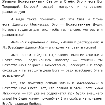
Живыми Божественными Светом и Огнём. Это и есть Бог
Творящий, Который создаёт материю и направляет
развитие душ.
И надо также понимать, что эти Свет и Огонь
есть
Единство Множества.
Это — Божественные Души,
Которые трудятся для того, чтобы ты, человек, мог расти и
развиваться!
Именно к
Единению с Ними,
именно к
растворению в
Их Всеобщем Едином Мы
— и следует направить усилия!
Именно там найдёшь ты, человек, Высшие Счастье и
Блаженство! Соединившись навсегда — станешь ты
Божественно Прекрасен, Божественен, Бессмертен! И тогда
сможешь и ты вершить дела Бога — ради всеобщего блага
во вселенной!
Тот, Кто воистину освоил жизнь в
растворении
в
Божественном Свете, Тот, Кто познал в этом Свете
Себя
Истинного,
— тот уже не содрогнётся при бурях внешнего
мира! Не будет ничем поколеблен Его покой, и не исчезнет
Его Лучезарная Любовь!