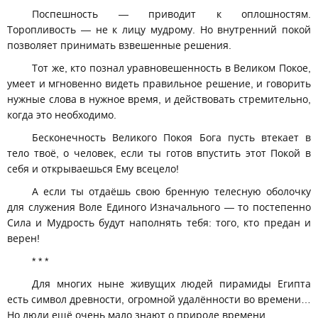
Поспешность — приводит к оплошностям.
Торопливость — не к лицу мудрому. Но внутренний покой
позволяет принимать взвешенные решения.
Тот же, кто познал уравновешенность в Великом Покое,
умеет и мгновенно видеть правильное решение, и говорить
нужные слова в нужное время, и действовать стремительно,
когда это необходимо.
Бесконечность Великого Покоя Бога пусть втекает в
тело твоё, о человек, если ты готов впустить этот Покой в
себя и открываешься Ему всецело!
А если ты отдаёшь свою бренную телесную оболочку
для служения Воле Единого Изначального — то постепенно
Сила и Мудрость будут наполнять тебя: того, кто предан и
верен!
* * *
Для многих ныне живущих людей пирамиды Египта
есть символ древности, огромной удалённости во времени…
Но люди ещё очень мало знают о природе времени.