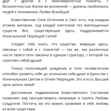
друг с другом и с многомерностью планеты, с
бесконечностью Жизни во вселенной — должны приближать
людей к пониманию
Любви Всеобщей.
Божественная Сила Огненная и Свет есть
под
каждым
атомом материи,
под
каждой клеточкой тел воплощённых
существ. Всё, существующее здесь, поддерживается
Изначальной Творящей Силой!
Следует тебе знать, что существа, живущие здесь,
связаны с тобой и с планетой — так же, как различные
части твоего тела связаны в единую структуру, с которой ты
скреплён собой-душой.
Только получивший рождение в теле человеческом
способен развить себя
до осознания себя-души в Единстве
с
Изначальным Светом и Огнём Творящим. Это и есть Высшая
Цель жизни твоей!
Достижение подвижником Божественного Состояния
позволяет ему прочувствовать напрямую и понять Любовь
Создателя. Постичь же это можно, развивая в себе любовь
ко всем существам.