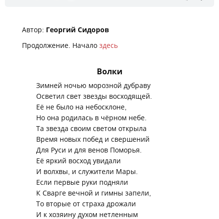
Автор:
Георгий Сидоров
Продолжение. Начало
здесь
Волки
Зимней ночью морозной дубраву
Осветил свет звезды восходящей.
Её не было на небосклоне,
Но она родилась в чёрном небе.
Та звезда своим светом открыла
Время новых побед и свершений
Для Руси и для венов Поморья.
Её яркий восход увидали
И волхвы, и служители Мары.
Если первые руки подняли
К Сварге вечной и гимны запели,
То вторые от страха дрожали
И к хозяину духом нетленным