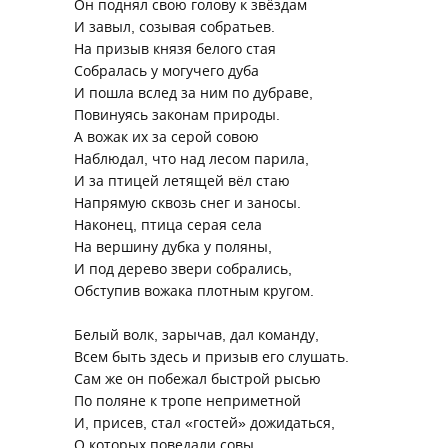
Он поднял свою голову к звёздам
И завыл, созывая собратьев.
На призыв князя белого стая
Собралась у могучего дуба
И пошла вслед за ним по дубраве,
Повинуясь законам природы.
А вожак их за серой совою
Наблюдал, что над лесом парила,
И за птицей летящей вёл стаю
Напрямую сквозь снег и заносы.
Наконец, птица серая села
На вершину дубка у поляны,
И под дерево звери собрались,
Обступив вожака плотным кругом.
Белый волк, зарычав, дал команду,
Всем быть здесь и призыв его слушать.
Сам же он побежал быстрой рысью
По поляне к тропе неприметной
И, присев, стал «гостей» дожидаться,
О которых поведали совы.