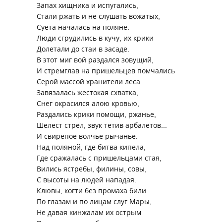
Запах хищника и испугались,
Стали ржать и не слушать вожатых,
Суета началась на поляне.
Люди сгрудились в кучу, их крики
Долетали до стаи в засаде.
В этот миг вой раздался зовущий,
И стремглав на пришельцев помчались
Серой массой хранители леса.
Завязалась жестокая схватка,
Снег окрасился алою кровью,
Раздались крики помощи, ржанье,
Шелест стрел, звук тетив арбалетов...
И свирепое волчье рычанье.
Над поляной, где битва кипела,
Где сражалась с пришельцами стая,
Вились ястребы, филины, совы,
С высоты на людей нападая.
Клювы, когти без промаха били
По глазам и по лицам слуг Мары,
Не давая кинжалам их острым