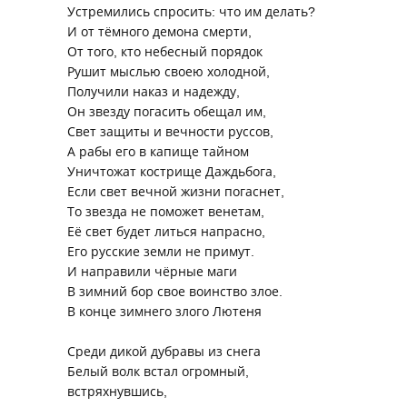
Устремились спросить: что им делать?
И от тёмного демона смерти,
От того, кто небесный порядок
Рушит мыслью своею холодной,
Получили наказ и надежду,
Он звезду погасить обещал им,
Свет защиты и вечности руссов,
А рабы его в капище тайном
Уничтожат кострище Даждьбога,
Если свет вечной жизни погаснет,
То звезда не поможет венетам,
Её свет будет литься напрасно,
Его русские земли не примут.
И направили чёрные маги
В зимний бор свое воинство злое.
В конце зимнего злого Лютеня
Среди дикой дубравы из снега
Белый волк встал огромный,
встряхнувшись,