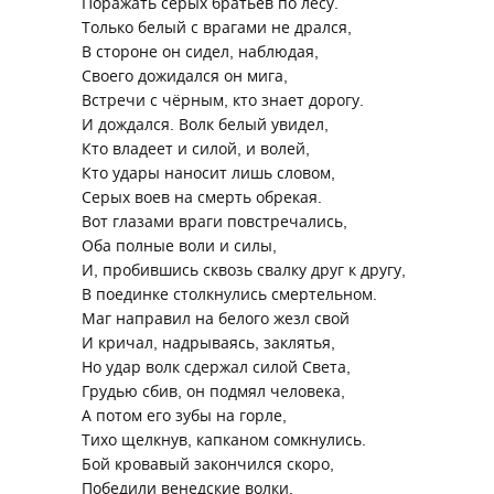
Поражать серых братьев по лесу.
Только белый с врагами не дрался,
В стороне он сидел, наблюдая,
Своего дожидался он мига,
Встречи с чёрным, кто знает дорогу.
И дождался. Волк белый увидел,
Кто владеет и силой, и волей,
Кто удары наносит лишь словом,
Серых воев на смерть обрекая.
Вот глазами враги повстречались,
Оба полные воли и силы,
И, пробившись сквозь свалку друг к другу,
В поединке столкнулись смертельном.
Маг направил на белого жезл свой
И кричал, надрываясь, заклятья,
Но удар волк сдержал силой Света,
Грудью сбив, он подмял человека,
А потом его зубы на горле,
Тихо щелкнув, капканом сомкнулись.
Бой кровавый закончился скоро,
Победили венедские волки.