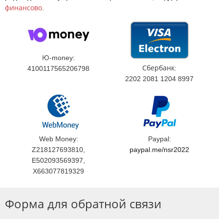
финансово
.
Ю-money:
Сбербанк:
4100117565206798
2202 2081 1204 8997
Web Money:
Paypal:
Z218127693810,
paypal.me/nsr2022
E502093569397,
X663077819329
Форма для обратной связи