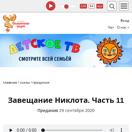
128
64
муз
Вход
Чат
О нас
главная
/
сказы
/
предания
Завещание Никлота. Часть 11
Предания
29 сентября 2020