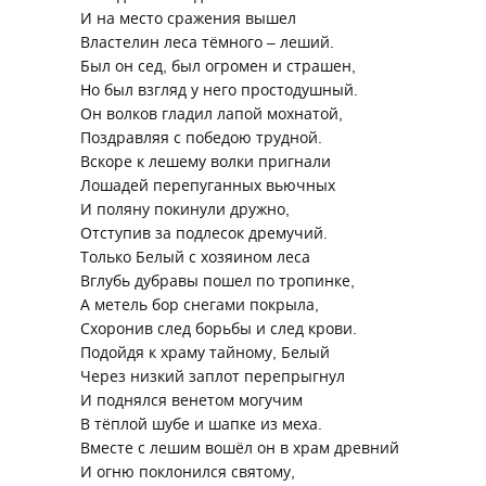
И на место сражения вышел
Властелин леса тёмного – леший.
Был он сед, был огромен и страшен,
Но был взгляд у него простодушный.
Он волков гладил лапой мохнатой,
Поздравляя с победою трудной.
Вскоре к лешему волки пригнали
Лошадей перепуганных вьючных
И поляну покинули дружно,
Отступив за подлесок дремучий.
Только Белый с хозяином леса
Вглубь дубравы пошел по тропинке,
А метель бор снегами покрыла,
Схоронив след борьбы и след крови.
Подойдя к храму тайному, Белый
Через низкий заплот перепрыгнул
И поднялся венетом могучим
В тёплой шубе и шапке из меха.
Вместе с лешим вошёл он в храм древний
И огню поклонился святому,