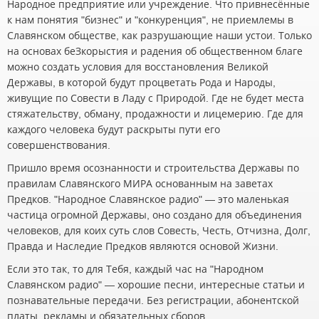
Народное предприятие или учреждение. Что привнесённые
к нам понятия "бизнес" и "конкуренция", не приемлемы в
Славянском обществе, как разрушающие наши устои. Только
на основах беЗкорыстия и радения об общественном благе
можно создать условия для восстановления Великой
Державы, в которой будут процветать Рода и Народы,
живущие по Совести в Ладу с Природой. Где не будет места
стяжательству, обману, продажности и лицемерию. Где для
каждого человека будут раскрыты пути его
совершенствования.
Пришло время осознанности и строительства Державы по
правилам Славянского МИРА основанным на заветах
Предков. "Народное Славянское радио" — это маленькая
частица огромной Державы, оно создано для объединения
человеков, для коих суть слов Совесть, Честь, Отчизна, Долг,
Правда и Наследие Предков являются основой Жизни.
Если это так, то для Тебя, каждый час на "Народном
Славянском радио" — хорошие песни, интересные статьи и
познавательные передачи. Без регистрации, абонентской
платы, рекламы и обязательных сборов.