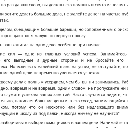
но раз давши слово, вы должны его помнить и свято исполнять
ли хотите делать большие дела, не жалейте денег на частые пу
етах.
а делом, обещающим большие барыши, но сопряженным с риск
торые дают хотя малую, но верную пользу.
сь ваш капитал на одно дело, особенно при начале.
ние сил — одно из главных условий успеха. Занимайтесь
те его выгодные и дурные стороны и не бросайте его, 
еха. Но если есть малейший шанс на успех, не отступайте, п
ание одной цели непременно увенчается успехом.
 своему делу с полным усердием, чем бы вы ни занимались. Раб
здно, вовремя и не вовремя, одним словом, не пропускайте ни 
о служить успехам ваших занятий. Часто случается видеть, ч
тельно, наживает большие деньги, а его сосед, занимающийся 
яком, потому что он неохотно или без надлежащего вни
 идущий в школу из-под палки, никогда ничему не научится".
о разборчивы в выборе помощников в вашем деле. Нанимайте т