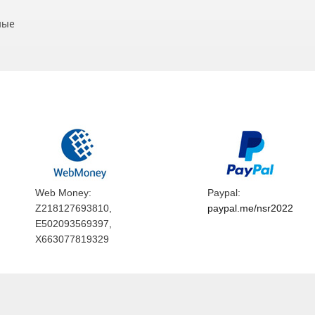
ные
Web Money:
Paypal:
Z218127693810,
paypal.me/nsr2022
E502093569397,
X663077819329