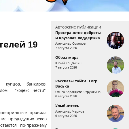
Авторские публикации
Пространство доброты
и круговая поддержка
телей 19
Александр Соколов
7 августа 2026
Образ мира
Юрий Кандыбин
7 августа 2026
Рассказы тайги. Тигр
я ку
пцов, банкиров,
Васька
ом - "кодекс чести",
Ольга Баранцева-Стружкина
6 августа 2026
Улыбнитесь
Александр Чернов
общепринятые правила
6 августа 2026
ение предыдущих веков
остаются по-прежнему