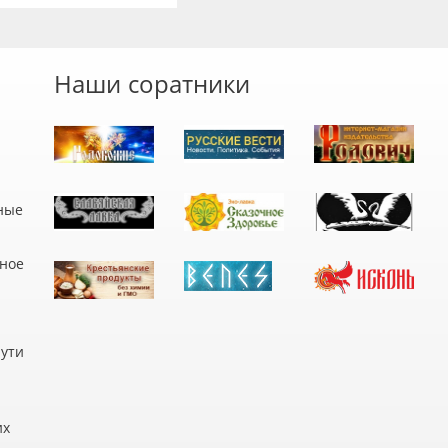
Наши соратники
ные
дное
пути
их