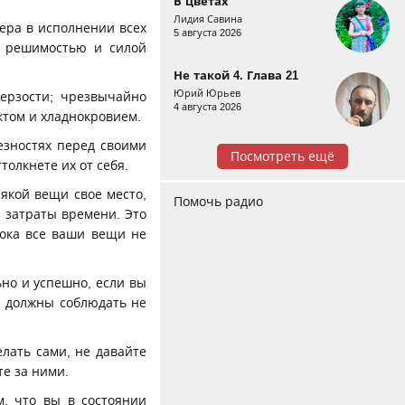
В цветах
Лидия Савина
тера в исполнении всех
5 августа 2026
й решимостью и силой
Не такой 4. Глава 21
Юрий Юрьев
дерзости; чрезвычайно
4 августа 2026
ктом и хладнокровием.
езностях перед своими
Посмотреть ещё
толкнете их от себя.
сякой вещи свое место,
Помочь радио
 затраты времени. Это
пока все ваши вещи не
ьно и успешно, если вы
ы должны соблюдать не
елать сами, не давайте
те за ними.
м, что вы в состоянии