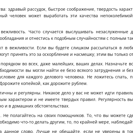
тва: здравый рассудок, быстрое соображение, твердость харак
ный человек может выработать эти качества непоколебимо
 вежливость. Часто случается выслушивать незаслуженные 
ообладания и отнестись к подобным случайностям с полным та
кт в вежливости. Если вы будете слишком рассыпаться в люб
огут принять это за оскорбление и насмешку; этим вы только от
 порядком во всех, даже малейших, ваших делах. Назначьте в
бходимости вы могли найти ее безо всякого затруднения и без
словие для каждого делового человека. Не ложитесь спать, 
Дорожите копейкой, как дорожите рублем.
атичны и регулярны. Никакое дело у вас не может идти правил
вым характером и не имеете твердых правил. Регулярность в
 но и в домашних обстоятельствах.
и. Не полагайтесь на своих помощников. То, что вы можете сд
еобходимо что-то делать другим, то, по крайней мере, наблюдай
да данное слово. Лучше не обещайте, если не уверены в то