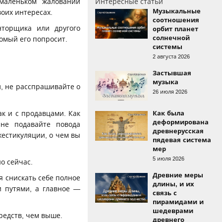
маленьком жаловании
Интересные статьи
Музыкальные
воих интересах.
соотношения
нторщика или другого
орбит планет
солнечной
акомый его попросит.
системы
2 августа 2026
Застывшая
музыка
л, не расспрашивайте о
26 июля 2026
ак и с продавцами. Как
Как была
деформирована
не подавайте повода
древнерусская
естикуляции, о чем вы
пядевая система
мер
5 июля 2026
но сейчас.
Древние меры
я снискать себе полное
длины, и их
и путями, а главное —
связь с
пирамидами и
шедеврами
редств, чем выше.
древнего