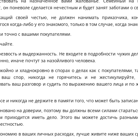
ествовать на назначенное вами жалованье. Семейный на 
, он поневоле сделается нечестным и будет занят заботами о с
жащий своей честью, не должен нанимать приказчика, ко
ся когда-либо у его знакомого, только в том случае, когда зн
о и точно с вашими покупателями.
учайте.
резвость и выдержанность. Не входите в подробности чужих де
енно, иначе почтут за назойливого человека.
окойно и хладнокровно в спорах о делах как с покупателями, т
ваш спор, никогда не горячитесь и не жестикулируйте, 
вать ваш разговор и судить по выражению вашего лица и по ж
се и никогда не держите в памяти того, что может быть записа
основано на доверии, поэтому вы должны всеми силами старатьс
ам приходится иметь дело. Этого вы можете достичь разным
вестностью.
кономию в ваших личных расходах, лучше живите ниже ваших с