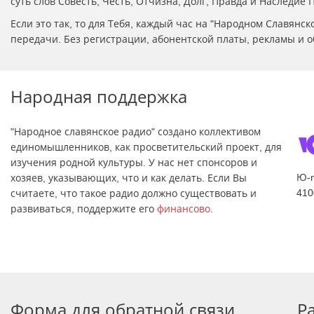
суть слов Совесть, Честь, Отчизна, Долг, Правда и Наследие
Если это так, то для Тебя, каждый час на "Народном Славян
передачи. Без регистрации, абонентской платы, рекламы и о
Народная поддержка
"Народное славянское радио" создано коллективом
единомышленников, как просветительский проект, для
изучения родной культуры. У нас нет спонсоров и
Ю-
хозяев, указывающих, что и как делать. Если Вы
410
считаете, что такое радио должно существовать и
развиваться, поддержите его
финансово
.
Форма для обратной связи
Р