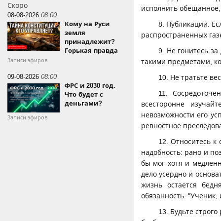
Скоро
исполнить обещанное, 
08-08-2026
08:00
Кому на Руси
8. Публикации. Ес
земля
распространенных газ
принадлежит?
Горькая правда
9. Не гонитесь з
Записи эфиров
такими предметами, ко
09-08-2026
08:00
10. Не тратьте ве
ФРС и 2030 год.
11. Сосредоточе
Что будет с
деньгами?
всесторонне изучай
невозможности его усп
Записи эфиров
ревностное преследов
12. Относитесь к
надобность: рано и по
бы мог хотя и медленн
дело усердно и основа
жизнь остается бедн
обязанность. "Ученик,
13. Будьте строг