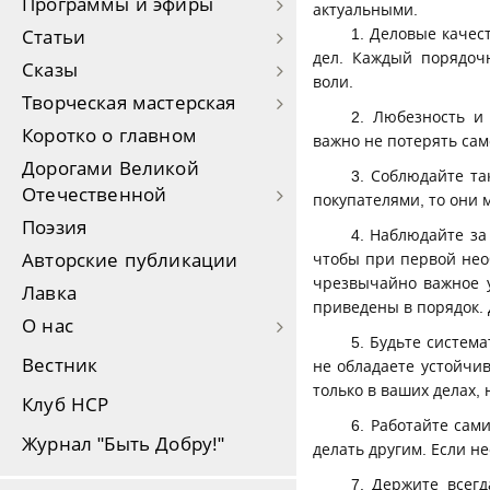
Программы и эфиры
актуальными.
1. Деловые качес
Статьи
дел. Каждый порядоч
Сказы
воли.
Творческая мастерская
2. Любезность и
Коротко о главном
важно не потерять сам
Дорогами Великой
3. Соблюдайте та
Отечественной
покупателями, то они м
Поэзия
4. Наблюдайте за
Авторские публикации
чтобы при первой нео
чрезвычайно важное у
Лавка
приведены в порядок. 
О нас
5. Будьте систем
Вестник
не обладаете устойчи
только в ваших делах,
Клуб НСР
6. Работайте сам
Журнал "Быть Добру!"
делать другим. Если н
7. Держите всег