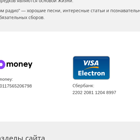
 Предков являются основой Жизни.
ском радио" — хорошие песни, интересные статьи и познаватель
бязательных сборов.
money:
Сбербанк:
0117565206798
2202 2081 1204 8997
азделы сайта