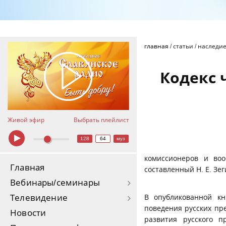
главная
/
статьи
/
наследие
Кодекс 
Живой эфир
Выбрать плейлист
128
64
муз
комиссионеров и воо
Главная
составленный Н. Е. Зе
Вебинары/семинары
Телевидение
В опубликованной кн
поведения русских пр
Новости
развития русского п