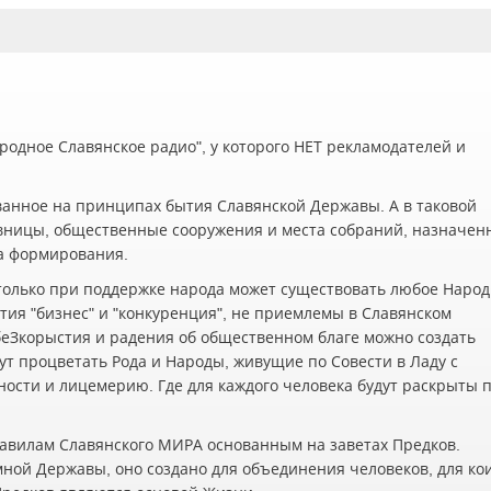
одное Славянское радио", у которого НЕТ рекламодателей и
ванное на принципах бытия Славянской Державы. А в таковой
вницы, общественные сооружения и места собраний, назначен
а формирования.
олько при поддержке народа может существовать любое Наро
ия "бизнес" и "конкуренция", не приемлемы в Славянском
беЗкорыстия и радения об общественном благе можно создать
ут процветать Рода и Народы, живущие по Совести в Ладу с
жности и лицемерию. Где для каждого человека будут раскрыты 
авилам Славянского МИРА основанным на заветах Предков.
мной Державы, оно создано для объединения человеков, для ко