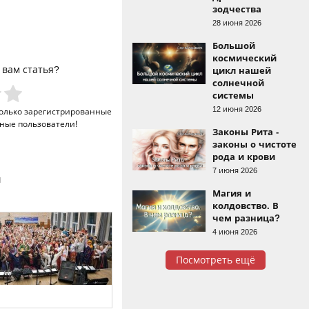
зодчества
28 июня 2026
Большой
космический
 вам статья?
цикл нашей
солнечной
системы
12 июня 2026
только
зарегистрированные
ные пользователи!
Законы Рита -
законы о чистоте
рода и крови
7 июня 2026
и
Магия и
колдовство. В
чем разница?
4 июня 2026
Посмотреть ещё