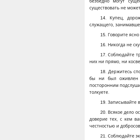
безбедно могут сущ
существовать не может
14. Купец, доро
служащего, занимавшего
15. Говорите ясн
16. Никогда не ск
17. Соблюдайте т
них ни прямо, ни косв
18. Держитесь сп
бы ни был оживлен 
посторонним подслуши
толкуете.
19. Записывайте в
20. Всякое дело 
доверие тех, с кем в
честностью и добросо
21. Соблюдайте э