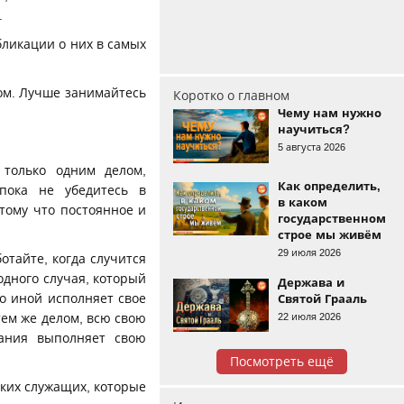
.
бликации о них в самых
ом. Лучше занимайтесь
Коротко о главном
Чему нам нужно
научиться?
5 августа 2026
 только одним делом,
Как определить,
пока не убедитесь в
в каком
отому что постоянное и
государственном
строе мы живём
29 июля 2026
отайте, когда случится
одного случая, который
Держава и
то иной исполняет свое
Святой Грааль
22 июля 2026
тем же делом, всю свою
мания выполняет свою
Посмотреть ещё
аких служащих, которые