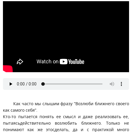
Как часто мы слышим фразу "Возлюби ближнего своего
как самого себя".
Кто-то пытается понять ее смысл и даже реализовать ее,
пытаясьдействительно возлюбить ближнего. Только не
понимают как же этосделать, да и с практикой много