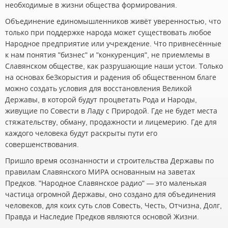
необходимые в жизни общества формирования.
Объединение единомышленников живёт уверенностью, что
только при поддержке народа может существовать любое
Народное предприятие или учреждение. Что привнесённые
к нам понятия "бизнес" и "конкуренция", не приемлемы в
Славянском обществе, как разрушающие наши устои. Только
на основах беЗкорыстия и радения об общественном благе
можно создать условия для восстановления Великой
Державы, в которой будут процветать Рода и Народы,
живущие по Совести в Ладу с Природой. Где не будет места
стяжательству, обману, продажности и лицемерию. Где для
каждого человека будут раскрыты пути его
совершенствования.
Пришло время осознанности и строительства Державы по
правилам Славянского МИРА основанным на заветах
Предков. "Народное Славянское радио" — это маленькая
частица огромной Державы, оно создано для объединения
человеков, для коих суть слов Совесть, Честь, Отчизна, Долг,
Правда и Наследие Предков являются основой Жизни.