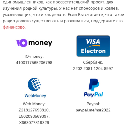
единомышленников, как просветительский проект, для
изучения родной культуры. У нас нет спонсоров и хозяев,
указывающих, что и как делать. Если Вы считаете, что такое
радио должно существовать и развиваться, поддержите его
финансово
.
Ю-money:
Сбербанк:
4100117565206798
2202 2081 1204 8997
Web Money:
Paypal:
Z218127693810,
paypal.me/nsr2022
E502093569397,
X663077819329