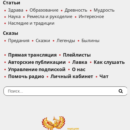
Статьи
Здрава
Образование
Древность
Мудрость
Наука
Ремесла и рукоделие
Интересное
Наследие и традиции
Сказы
Предания
Сказки
Легенды
Былины
Прямая трансляция
Плейлисты
Авторские публикации
Лавка
Как слушать
Управление подпиской
О нас
Помочь радио
Личный кабинет
Чат