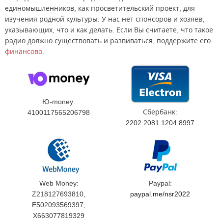
единомышленников, как просветительский проект, для
изучения родной культуры. У нас нет спонсоров и хозяев,
указывающих, что и как делать. Если Вы считаете, что такое
радио должно существовать и развиваться, поддержите его
финансово
.
Ю-money:
Сбербанк:
4100117565206798
2202 2081 1204 8997
Web Money:
Paypal:
Z218127693810,
paypal.me/nsr2022
E502093569397,
X663077819329