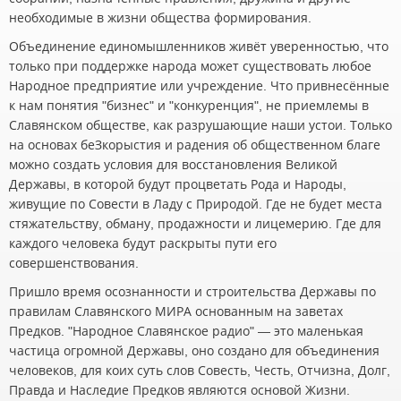
необходимые в жизни общества формирования.
Объединение единомышленников живёт уверенностью, что
только при поддержке народа может существовать любое
Народное предприятие или учреждение. Что привнесённые
к нам понятия "бизнес" и "конкуренция", не приемлемы в
Славянском обществе, как разрушающие наши устои. Только
на основах беЗкорыстия и радения об общественном благе
можно создать условия для восстановления Великой
Державы, в которой будут процветать Рода и Народы,
живущие по Совести в Ладу с Природой. Где не будет места
стяжательству, обману, продажности и лицемерию. Где для
каждого человека будут раскрыты пути его
совершенствования.
Пришло время осознанности и строительства Державы по
правилам Славянского МИРА основанным на заветах
Предков. "Народное Славянское радио" — это маленькая
частица огромной Державы, оно создано для объединения
человеков, для коих суть слов Совесть, Честь, Отчизна, Долг,
Правда и Наследие Предков являются основой Жизни.