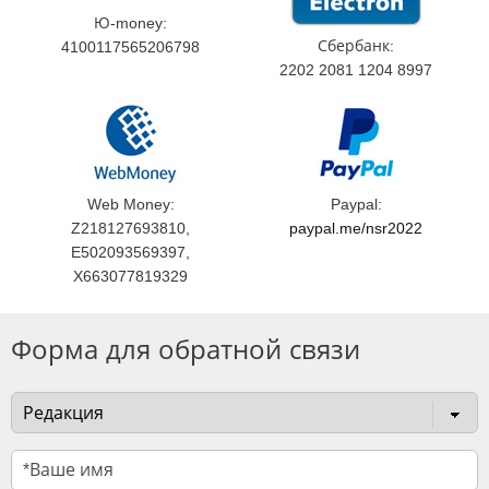
Ю-money:
Сбербанк:
4100117565206798
2202 2081 1204 8997
Web Money:
Paypal:
Z218127693810,
paypal.me/nsr2022
E502093569397,
X663077819329
Форма для обратной связи