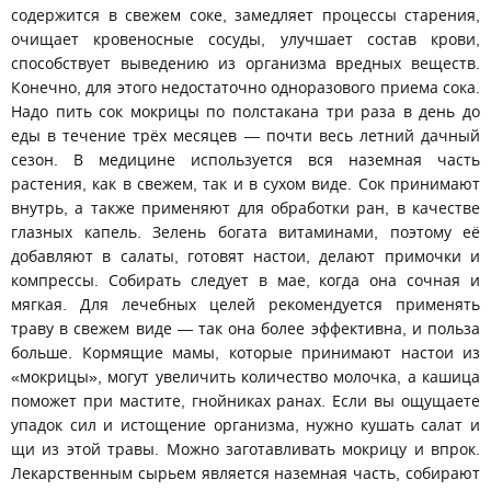
содержится в свежем соке, замедляет процессы старения,
очищает кровеносные сосуды, улучшает состав крови,
способствует выведению из организма вредных веществ.
Конечно, для этого недостаточно одноразового приема сока.
Надо пить сок мокрицы по полстакана три раза в день до
еды в течение трёх месяцев — почти весь летний дачный
сезон. В медицине используется вся наземная часть
растения, как в свежем, так и в сухом виде. Сок принимают
внутрь, а также применяют для обработки ран, в качестве
глазных капель. Зелень богата витаминами, поэтому её
добавляют в салаты, готовят настои, делают примочки и
компрессы. Собирать следует в мае, когда она сочная и
мягкая. Для лечебных целей рекомендуется применять
траву в свежем виде — так она более эффективна, и польза
больше. Кормящие мамы, которые принимают настои из
«мокрицы», могут увеличить количество молочка, а кашица
поможет при мастите, гнойниках ранах. Если вы ощущаете
упадок сил и истощение организма, нужно кушать салат и
щи из этой травы. Можно заготавливать мокрицу и впрок.
Лекарственным сырьем является наземная часть, собирают