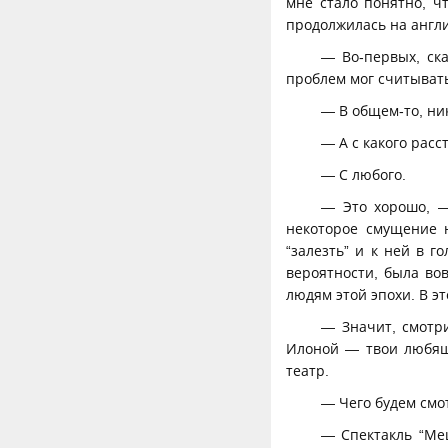
мне стало понятно, ч
продолжилась на англ
— Во-первых, ск
проблем мог считыват
— В общем-то, ни
— А с какого расс
— С любого.
— Это хорошо, —
некоторое смущение 
“залезть” и к ней в 
вероятности, была во
людям этой эпохи. В э
— Значит, смотри
Илоной — твои любящ
театр.
— Чего будем смо
— Спектакль “Ме