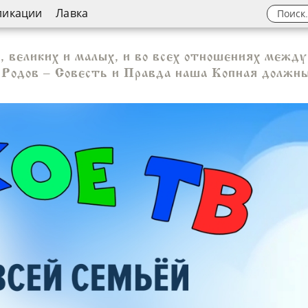
ликации
Лавка
х, великих и малых, и во всех отношениях межд
Родов – Совесть и Правда наша Копная должны