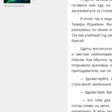
готовила нам еду, но
Записи эфиров
засиживаться за стола
Я отнёс так и нед
Тамары Юрьевны. Вып
разошлись по своим к
Так как учебный год з
Раисой.
Одеты воспитател
и светлая нейлонова
поясом. Как обычно, 
открывала красивые н
преподаватели, как по
— Здлавствуйте, 
стула висят маленькие
— Здравствуй, Вит
— Это тебе для с
потом снова на меня,
нормально. Я ведь зн