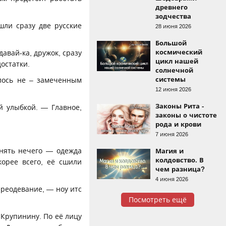
древнего
зодчества
шли сразу две русские
28 июня 2026
Большой
космический
авай-ка, дружок, сразу
цикл нашей
остатки.
солнечной
системы
алось не – замеченным
12 июня 2026
Законы Рита -
й улыбкой. — Главное,
законы о чистоте
рода и крови
7 июня 2026
анять нечего — одежда
Магия и
колдовство. В
орее всего, её сшили
чем разница?
4 июня 2026
ереодевание, — ноу итс
Посмотреть ещё
 Крупинину. По её лицу