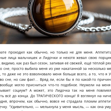
нате проходил как обычно, но только не для меня. Аппетит
ьные лица мальчишек и Лидочки и нехотя жевал свою порцию
, видимо, как раз был сезон, запивая её свежей, ещё тёплой р
во сне, просто выбила меня из уже накатанной за несколько м
, то даже не это взволновало меня больше всего, а то, что я У
во сне, но сам факт… Вряд ли, если бы я по какой-то причин
 вообще могло присниться что-то подобное. Неужели на меня
зывает социум? А может, это Лидочка так на меня повлиял
ть всё до конца. До ТРАГИЧЕСКОГО конца! Я взглянул на ни
годня, впрочем, как обычно, вовсе не страдала плохим аппети
чку. “Удивительно, — мелькнула у меня мысль, — как она уму