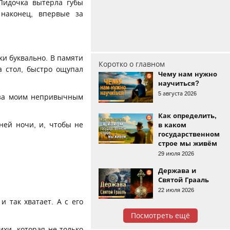
Лидочка вытерла губы
 наконец, впервые за
ки буквально. В памяти
Коротко о главном
а стол, быстро ощупал
Чему нам нужно
научиться?
5 августа 2026
я за моим непривычным
Как определить,
ней ночи, и, чтобы не
в каком
государственном
строе мы живём
29 июля 2026
Держава и
Святой Грааль
22 июля 2026
 так хватает. А с его
Посмотреть ещё
ихи, которая не только