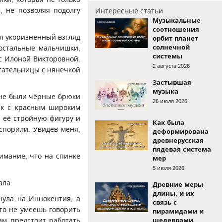
, не позволяя подолгу
Интересные статьи
Музыкальные
соотношения
ил укоризненный взгляд
орбит планет
солнечной
остальные мальчишки,
системы
с Илоной Викторовной.
2 августа 2026
итательницы с нянечкой
Застывшая
музыка
ине были чёрные брюки
26 июля 2026
ек с красным широким
 её стройную фигуру и
Как была
спорили. Увидев меня,
деформирована
древнерусская
пядевая система
нимание, что на спинке
мер
5 июля 2026
ала:
Древние меры
длины, и их
нула на Иннокентия, а
связь с
то не умеешь говорить
пирамидами и
ам предстоит работать
шедеврами