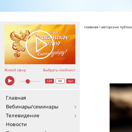
главная
/
авторские публи
Живой эфир
Выбрать плейлист
128
64
муз
Главная
Вебинары/семинары
Телевидение
Новости