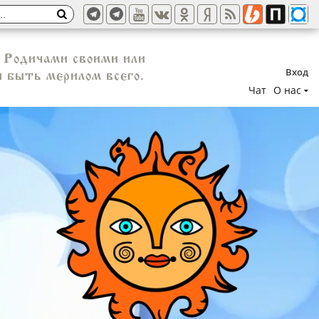
у Родичами своими или
Вход
 быть мерилом всего.
Чат
О нас