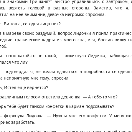
 наш знакомый Гришаня?” Быстро управившись с завтраком, 
сь вертеть головой в разные стороны. Заметив, что я,
тил на неё внимание, девочка негромко спросила:
е, Витюша, сегодня лица нет?
 в мареве своих раздумий, вопрос Лидочки я понял практичес
едние трагические кадры из моего сна, и я, бросив вилку н
лоб.
ня точно какой-то не такой, — хихикнула Лидочка, наблюда
пался что ли?
 подтвердил я, не желая вдаваться в подробности сегодняш
а неприятную мне тему, спросил:
, Истел ещё вернётся?
различным голосом ответила девчонка. — А тебе-то что?
ерь тебе будет тайком конфетки в карман подсовывать?
фыркнула Лидочка. — Нужны мне его конфетки. У меня их и
риес заработать.
з-за столов и сдаём посуду, — послышался голос нашей повар