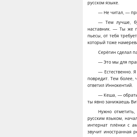
русском языке.
— Не читал, — пр
— Тем лучше, бу
наставник. — Ты же п
пьесы, от тебя требуе
который тоже намерева
Серёгин сделал па
— Это мы для пра
— Естественно. Я
повредит. Тем более, 
ответил Иннокентий.
— Кеша, — обрати
ты явно занижаешь Ви
Нужно отметить,
русским языком, нача
интернат плёнки с а
звучит иностранная р