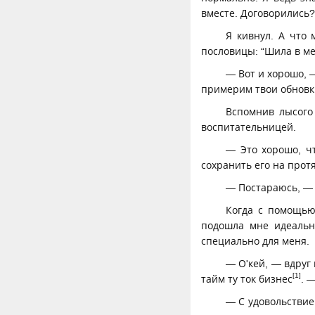
вместе. Договорились?
Я кивнул. А что 
пословицы: “Шила в ме
— Вот и хорошо, —
примерим твои обновки
Вспомнив лысого
воспитательницей.
— Это хорошо, ч
сохранить его на прот
— Постараюсь, — о
Когда с помощью
подошла мне идеальн
специально для меня.
— О'кей, — вдруг
[1]
тайм ту ток бизнес
. 
— С удовольствие