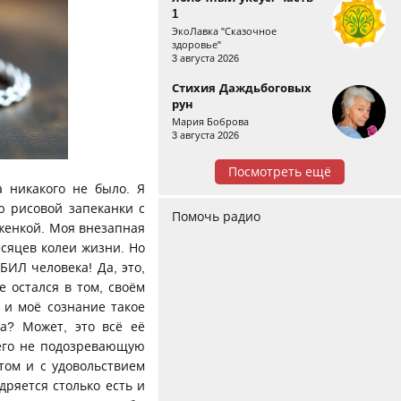
1
ЭкоЛавка "Сказочное
здоровье"
3 августа 2026
Стихия Даждьбоговых
рун
Мария Боброва
3 августа 2026
Посмотреть ещё
а никакого не было. Я
 рисовой запеканки с
Помочь радио
яженкой. Моя внезапная
есяцев колеи жизни. Но
БИЛ человека! Да, это,
е остался в том, своём
 и моё сознание такое
а? Может, это всё её
чего не подозревающую
том и с удовольствием
дряется столько есть и