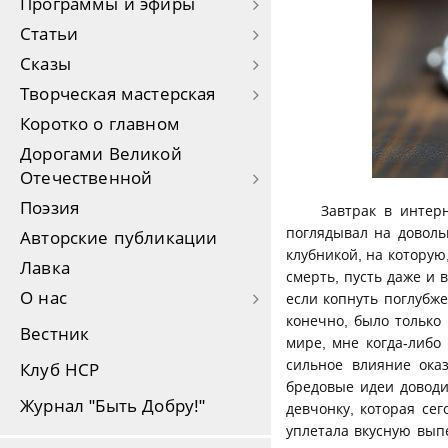
Программы и эфиры
Статьи
Сказы
Творческая мастерская
Коротко о главном
Дорогами Великой
Отечественной
Поэзия
Завтрак в интер
поглядывал на довол
Авторские публикации
клубникой, на которую
Лавка
смерть, пусть даже и 
О нас
если копнуть поглубже
конечно, было только 
Вестник
мире, мне когда-либо
сильное влияние ока
Клуб НСР
бредовые идеи доводи
Журнал "Быть Добру!"
девчонку, которая се
уплетала вкусную выпе