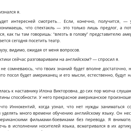
изнался я.
дет интересней смотреть… Если, конечно, получится, — 
онимаешь, что спектакль — это только лишь предлог, а по
тся, как ты там говоришь: “влезть в голову” представителю аме
ется сегодня посетить театр.
узу, видимо, ожидая от меня вопросов.
ктики сейчас разговариваем на английском? — спросил я.
 не сомневаюсь, что твоих знаний будет вполне достаточно, 
что посол будет американец и его мысли, естественно, будут 
лась к наставнику Илона Викторовна, до сих пор молча слуша
тины способности. У него прекрасное американское произноше
 что Иннокентий, когда узнал, что нет нужды заниматься 
л уделять много времени обучению английскому языку. Он нес
мериканскими фильмами-боевиками без перевода. Я внимател
ечь в исполнении носителей языка, всматривался в их артику