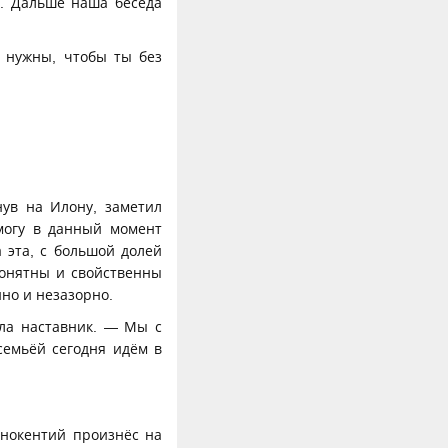
т. Дальше наша беседа
е нужны, чтобы ты без
нув на Илону, заметил
могу в данный момент
 эта, с большой долей
понятны и свойственны
нно и незазорно.
ела наставник. — Мы с
емьёй сегодня идём в
ннокентий произнёс на