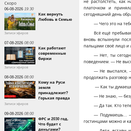
не растолстеть, как
Скоро
платочком и приняла
06-08-2026
19:30
сегодняшний день обра
Как вернуть
Любовь в Семью
— Чего это на теб
Всё ещё пребывая
Записи эфиров
вновь вспыхнули посл
07-08-2026
08:00
пальцами своё лицо и 
Как работают
современные
— Нет, ты сегод
биржи
поведением. — Не выс
Записи эфиров
— Не выспался, —
08-08-2026
08:00
продолжать разговор н
Кому на Руси
— Как ты думаешь
земля
принадлежит?
— Не знаю, — без
Горькая правда
Записи эфиров
— Да так. Кто теп
09-08-2026
08:00
— Подумаешь… — 
ФРС и 2030 год.
гостинцами можно и ка
Что будет с
деньгами?
— Дети, встаём и