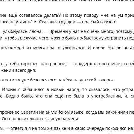
мне ещё оставалось делать? По этому поводу мне на ум при
шке не утаишь” и “Сказался груздем — полезай в кузов”.
 улыбнулась Илона. — Времени у нас не очень много, поэтому д
, чтобы, в случае чего, можно было по-быстрому устранить нед
 костюмера из моего сна, я улыбнулся. И вновь это не ост
то у тебя хорошее настроение, — поддержала она меня свое
яжении всего дня.
тветил я уже безо всякого намёка на детский говорок.
 Илоны я облачился в новый наряд, то оказалось, что устр
о. Видно было, что она ещё не была в употреблении, и, ск
 произнёс Серёгин на английском языке, когда мы закончили п
— Он вопросительно взглянул на меня.
м, — ответил я на том же языке и в свою очередь покосился на