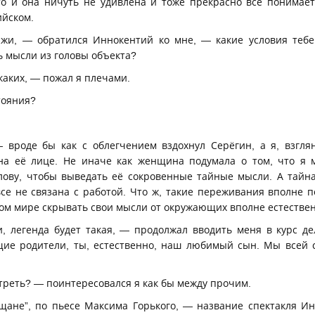
то и она ничуть не удивлена и тоже прекрасно всё понимае
ийском.
ажи, — обратился Иннокентий ко мне, — какие условия теб
ь мысли из головы объекта?
каких, — пожал я плечами.
тояния?
 вроде бы как с облегчением вздохнул Серёгин, а я, взгля
на её лице. Не иначе как женщина подумала о том, что я 
голову, чтобы выведать её сокровенные тайные мысли. А тайна
все не связана с работой. Что ж, такие переживания вполне 
том мире скрывать свои мысли от окружающих вполне естестве
, легенда будет такая, — продолжал вводить меня в курс д
ие родители, ты, естественно, наш любимый сын. Мы всей с
треть? — поинтересовался я как бы между прочим.
щане”, по пьесе Максима Горького, — название спектакля И