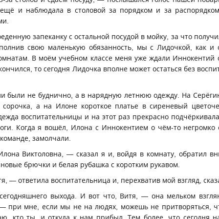
 ещё и наблюдала в столовой за порядком и за распорядком
ми.
оеденную запеканку с остальной посудой в мойку, за что получ
олнив свою маленькую обязанность, мы с Лидочкой, как и 
омнатам. В моём учебном классе меня уже ждали Иннокентий 
акончился, то сегодня Лидочка вполне может остаться без восп
и были не буднично, а в нарядную летнюю одежду. На Серёг
я сорочка, а на Илоне короткое платье в сиреневый цветоч
одежда воспитательницы и на этот раз прекрасно подчёркивала
оги. Когда я вошёл, Илона с Иннокентием о чём-то негромко 
 команде, замолчали.
Илона Виктоловна, — сказал я и, войдя в комнату, обратил в
 новые брючки и белая рубашка с коротким рукавом.
я, — ответила воспитательница и, перехватив мой взгляд, сказ
егодняшнего выхода. И вот что, Витя, — она мельком взгля
 — при мне, если мы не на людях, можешь не притворяться, ч
аю, кто ты, и откуда к нам прибыл. Тем более, что сегодня н