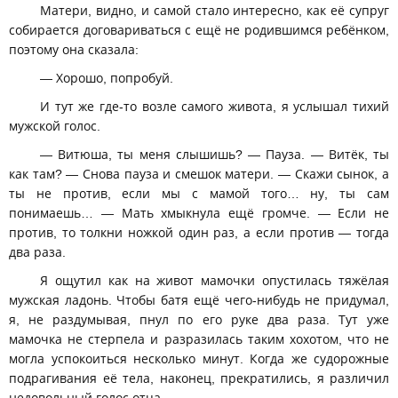
Матери, видно, и самой стало интересно, как её супруг
собирается договариваться с ещё не родившимся ребёнком,
поэтому она сказала:
— Хорошо, попробуй.
И тут же где-то возле самого живота, я услышал тихий
мужской голос.
— Витюша, ты меня слышишь? — Пауза. — Витёк, ты
как там? — Снова пауза и смешок матери. — Скажи сынок, а
ты не против, если мы с мамой того… ну, ты сам
понимаешь… — Мать хмыкнула ещё громче. — Если не
против, то толкни ножкой один раз, а если против — тогда
два раза.
Я ощутил как на живот мамочки опустилась тяжёлая
мужская ладонь. Чтобы батя ещё чего-нибудь не придумал,
я, не раздумывая, пнул по его руке два раза. Тут уже
мамочка не стерпела и разразилась таким хохотом, что не
могла успокоиться несколько минут. Когда же судорожные
подрагивания её тела, наконец, прекратились, я различил