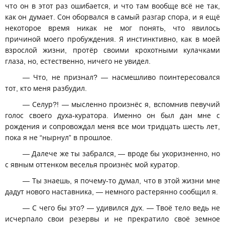
что он в этот раз ошибается, и что там вообще всё не так,
как он думает. Сон оборвался в самый разгар спора, и я ещё
некоторое время никак не мог понять, что явилось
причиной моего пробуждения. Я инстинктивно, как в моей
взрослой жизни, протёр своими крохотными кулачками
глаза, но, естественно, ничего не увидел.
— Что, не признал? — насмешливо поинтересовался
тот, кто меня разбудил.
— Селур?! — мысленно произнёс я, вспомнив певучий
голос своего духа-куратора. Именно он был дан мне с
рождения и сопровождал меня все мои тридцать шесть лет,
пока я не “нырнул” в прошлое.
— Далече же ты забрался, — вроде бы укоризненно, но
с явным оттенком веселья произнёс мой куратор.
— Ты знаешь, я почему-то думал, что в этой жизни мне
дадут нового наставника, — немного растерянно сообщил я.
— С чего бы это? — удивился дух. — Твоё тело ведь не
исчерпало свои резервы и не прекратило своё земное