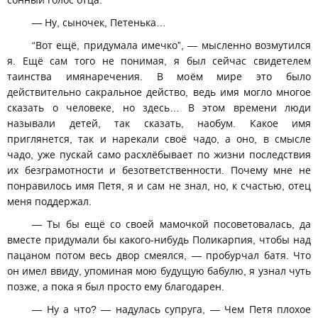
сонный голос отца.
— Ну, сыночек, Петенька…
“Вот ещё, придумала имечко”, — мысленно возмутился
я. Ещё сам того не понимая, я был сейчас свидетелем
таинства имянаречения. В моём мире это было
действительно сакральное действо, ведь имя могло многое
сказать о человеке, но здесь… В этом времени люди
называли детей, так сказать, наобум. Какое имя
приглянется, так и нарекали своё чадо, а оно, в смысле
чадо, уже пускай само расхлёбывает по жизни последствия
их безграмотности и безответственности. Почему мне не
понравилось имя Петя, я и сам не знал, но, к счастью, отец
меня поддержал.
— Ты бы ещё со своей мамочкой посоветовалась, да
вместе придумали бы какого-нибудь Поликарпия, чтобы над
пацаном потом весь двор смеялся, — пробурчал батя. Что
он имел ввиду, упоминая мою будущую бабулю, я узнал чуть
позже, а пока я был просто ему благодарен.
— Ну а что? — надулась супруга, — Чем Петя плохое