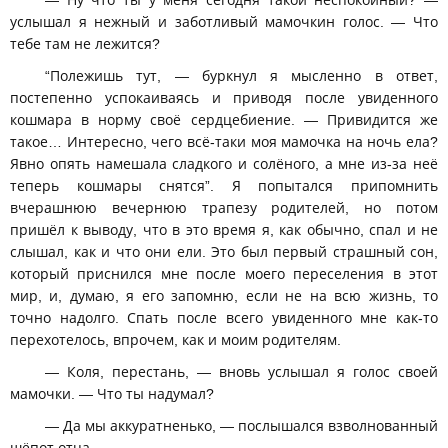
— Ну что ты у меня сегодня такой неспокойный? —
услышал я нежный и заботливый мамочкин голос. — Что
тебе там не лежится?
“Полежишь тут, — буркнул я мысленно в ответ,
постепенно успокаиваясь и приводя после увиденного
кошмара в норму своё сердцебиение. — Привидится же
такое… Интересно, чего всё-таки моя мамочка на ночь ела?
Явно опять намешала сладкого и солёного, а мне из-за неё
теперь кошмары снятся”. Я попытался припомнить
вчерашнюю вечернюю трапезу родителей, но потом
пришёл к выводу, что в это время я, как обычно, спал и не
слышал, как и что они ели. Это был первый страшный сон,
который приснился мне после моего переселения в этот
мир, и, думаю, я его запомню, если не на всю жизнь, то
точно надолго. Спать после всего увиденного мне как-то
перехотелось, впрочем, как и моим родителям.
— Коля, перестань, — вновь услышал я голос своей
мамочки. — Что ты надумал?
— Да мы аккуратненько, — послышался взволнованный