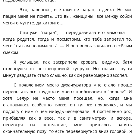
недовольный голос отца.
— Это, наверное, всё-таки не пацан, а девка. Не мог
пацан меня не понять. Это вы, женщины, всё между собой
чего-то мутите, да хитрите…
— Спи уже, “пацан”, — передразнила его мамочка. —
Когда родится, тогда и посмотрим, кто тебе запретил то,
чего “ты сам понимаешь”. — И она вновь залилась весёлым
смехом.
Я услышал, как заскрипела кровать, видимо, батя
отвернулся от несговорчивой супруги. Но только спустя
минут двадцать стало слышно, как он равномерно засопел.
С появлением моего духа-куратора мне стало проще
переносить все трудности моего пребывания в “неволе”. И
хотя Селур не часто меня посещал, но, когда мне
становилось особенно тяжко, он тут же появлялся, и мы
подолгу с ним о чём-нибудь беседовали. Я постепенно рос,
прибавляя как в весе, так и в сантиметрах, и вскоре,
несмотря на нежелание, мне пришлось занять
окончательную позу, то есть перевернуться вниз головой. Я