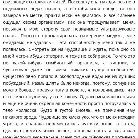
свисающих со шляпки нитей. Поскольку она находилась не в
подвижных водах океана, а в стабильной среде, то она
замерла на месте, практически не двигаясь. Я всё сильнее
ощущал своим организмом, как она “прощупывает” меня,
посылая в мою сторону свои невидимые ультразвуковые
волны. Попытка просканировать намерение медузы, мне
ожидаемо не удалась — эта способность у меня так и не
появилась. Смотреть же на чудовище и ждать, пока оно со
мной чего-нибудь сотворит, я тоже не собирался. То что это
не какой-нибудь симбиотный организм, а хищник, я
чувствовал даже не имея никаких суперспособностей.
Существо явно попало в околоплодные воды не из лучших
побуждений. Размышлять было некогда, поэтому, согнув как
можно больше правую ногу в колене, я, изловчившись, что
есть силы пнул медузу в её голову. Однако моя малюсенькая
и ещё не очень окрепшая конечность просто погрузилась в
тело моллюска, будто в густой кисель, не причинив ему
никакого вреда. Чудовище же смекнуло, что от меня исходит
угроза, и сначала переместилась чуточку выше, а затем,
сделав стремительный рывок, открыла пасть и заглотила
моё беспомощное тельце. Меня тут же обволокла противная