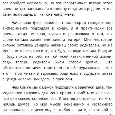
всё пройдёт нормально, но вот “заботливые” лекари этого
времени так настращали женщину поздними родами, что я
физически ощущал, как она напряжена.
Начальная фаза нашего с профессором грандиозного
эксперимента подходила к концу, и я практически всё
время, когда не спал, только и размышлял о том, как
сложится моя жизнь вне живота матери. Мне чертовски
сильно хотелось увидеть наконец своих родителей, но не
менее интересовало и то, как буду выглядеть я сам. Вряд ли
я буду похож на себя из той моей незаконченной жизни,
ведь теперь родители были совсем другие… Это
обстоятельство меня тоже немного обескураживало… Как
это — при живых и здоровых родителях в будущем, иметь
ещё одних законных здесь, в прошлом.
Чем ближе мы с мамой подходили к заветной дате, тем
медленнее тянулось для меня время. Порой мне казалось,
что оно совсем остановилось. Я пытался отвлечься на что-
нибудь другое, но мои мысли неизменно и настойчиво
возвращались к девятому сентября — дате, в которой я