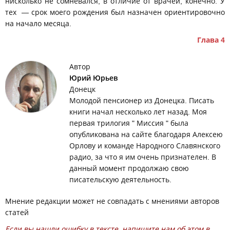
нисколько не сомневался, в отличие от врачей, конечно. У
тех — срок моего рождения был назначен ориентировочно
на начало месяца.
Глава 4
Автор
Юрий Юрьев
Донецк
Молодой пенсионер из Донецка. Писать
книги начал несколько лет назад. Моя
первая трилогия " Миссия " была
опубликована на сайте благодаря Алексею
Орлову и команде Народного Славянского
радио, за что я им очень признателен. В
данный момент продолжаю свою
писательскую деятельность.
Мнение редакции может не совпадать с мнениями авторов
статей
Если вы нашли ошибку в тексте, напишите нам об этом в