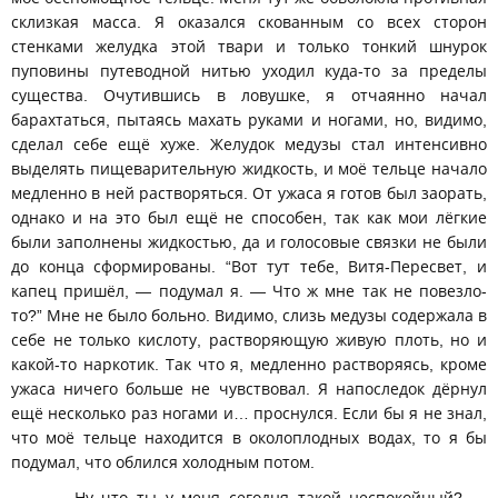
склизкая масса. Я оказался скованным со всех сторон
стенками желудка этой твари и только тонкий шнурок
пуповины путеводной нитью уходил куда-то за пределы
существа. Очутившись в ловушке, я отчаянно начал
барахтаться, пытаясь махать руками и ногами, но, видимо,
сделал себе ещё хуже. Желудок медузы стал интенсивно
выделять пищеварительную жидкость, и моё тельце начало
медленно в ней растворяться. От ужаса я готов был заорать,
однако и на это был ещё не способен, так как мои лёгкие
были заполнены жидкостью, да и голосовые связки не были
до конца сформированы. “Вот тут тебе, Витя-Пересвет, и
капец пришёл, — подумал я. — Что ж мне так не повезло-
то?” Мне не было больно. Видимо, слизь медузы содержала в
себе не только кислоту, растворяющую живую плоть, но и
какой-то наркотик. Так что я, медленно растворяясь, кроме
ужаса ничего больше не чувствовал. Я напоследок дёрнул
ещё несколько раз ногами и… проснулся. Если бы я не знал,
что моё тельце находится в околоплодных водах, то я бы
подумал, что облился холодным потом.