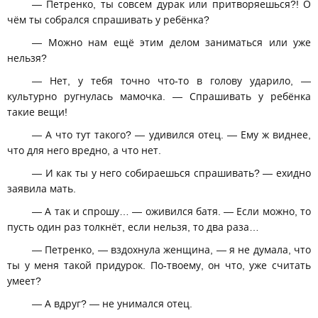
— Петренко, ты совсем дурак или притворяешься?! О
чём ты собрался спрашивать у ребёнка?
— Можно нам ещё этим делом заниматься или уже
нельзя?
— Нет, у тебя точно что-то в голову ударило, —
культурно ругнулась мамочка. — Спрашивать у ребёнка
такие вещи!
— А что тут такого? — удивился отец. — Ему ж виднее,
что для него вредно, а что нет.
— И как ты у него собираешься спрашивать? — ехидно
заявила мать.
— А так и спрошу… — оживился батя. — Если можно, то
пусть один раз толкнёт, если нельзя, то два раза…
— Петренко, — вздохнула женщина, — я не думала, что
ты у меня такой придурок. По-твоему, он что, уже считать
умеет?
— А вдруг? — не унимался отец.