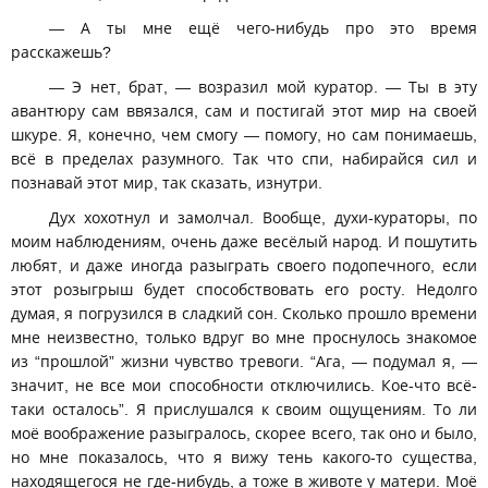
— А ты мне ещё чего-нибудь про это время
расскажешь?
— Э нет, брат, — возразил мой куратор. — Ты в эту
авантюру сам ввязался, сам и постигай этот мир на своей
шкуре. Я, конечно, чем смогу — помогу, но сам понимаешь,
всё в пределах разумного. Так что спи, набирайся сил и
познавай этот мир, так сказать, изнутри.
Дух хохотнул и замолчал. Вообще, духи-кураторы, по
моим наблюдениям, очень даже весёлый народ. И пошутить
любят, и даже иногда разыграть своего подопечного, если
этот розыгрыш будет способствовать его росту. Недолго
думая, я погрузился в сладкий сон. Сколько прошло времени
мне неизвестно, только вдруг во мне проснулось знакомое
из “прошлой” жизни чувство тревоги. “Ага, — подумал я, —
значит, не все мои способности отключились. Кое-что всё-
таки осталось”. Я прислушался к своим ощущениям. То ли
моё воображение разыгралось, скорее всего, так оно и было,
но мне показалось, что я вижу тень какого-то существа,
находящегося не где-нибудь, а тоже в животе у матери. Моё