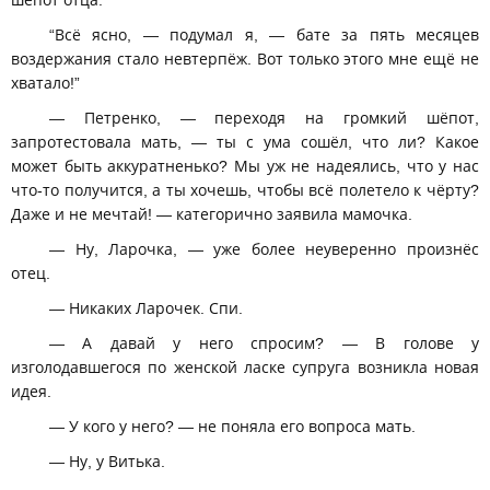
шёпот отца.
“Всё ясно, — подумал я, — бате за пять месяцев
воздержания стало невтерпёж. Вот только этого мне ещё не
хватало!”
— Петренко, — переходя на громкий шёпот,
запротестовала мать, — ты с ума сошёл, что ли? Какое
может быть аккуратненько? Мы уж не надеялись, что у нас
что-то получится, а ты хочешь, чтобы всё полетело к чёрту?
Даже и не мечтай! — категорично заявила мамочка.
— Ну, Ларочка, — уже более неуверенно произнёс
отец.
— Никаких Ларочек. Спи.
— А давай у него спросим? — В голове у
изголодавшегося по женской ласке супруга возникла новая
идея.
— У кого у него? — не поняла его вопроса мать.
— Ну, у Витька.