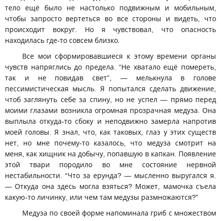
тело ещё было не настолько подвижным и мобильным,
чтобы запросто вертеться во все стороны и видеть, что
происходит вокруг. Но я чувствовал, что опасность
находилась где-то совсем близко.
Все мои сформировавшиеся к этому времени органы
чувств напряглись до предела. “Не хватало ещё помереть,
так и не повидав свет”, — мелькнула в голове
пессимистическая мысль. Я попытался сделать движение,
чтоб заглянуть себе за спину, но не успел — прямо перед
моими глазами возникла огромная прозрачная медуза. Она
выплыла откуда-то сбоку и неподвижно замерла напротив
моей головы. Я знал, что, как таковых, глаз у этих существ
нет, но мне почему-то казалось, что медуза смотрит на
меня, как хищник на добычу, попавшую в капкан. Появление
этой твари породило во мне состояние нервной
нестабильности. “Что за ерунда? — мысленно выругался я.
— Откуда она здесь могла взяться? Может, мамочка съела
какую-то личинку, или чем там медузы размножаются?”
Медуза по своей форме напоминала гриб с множеством