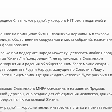
одное Славянское радио", у которого НЕТ рекламодателей и
ванное на принципах бытия Славянской Державы. А в таковой
вницы, общественные сооружения и места собраний, назначен
а формирования.
олько при поддержке народа может существовать любое Наро
ия "бизнес" и "конкуренция", не приемлемы в Славянском
беЗкорыстия и радения об общественном благе можно создать
ут процветать Рода и Народы, живущие по Совести в Ладу с
жности и лицемерию. Где для каждого человека будут раскрыты 
авилам Славянского МИРА основанным на заветах Предков.
мной Державы, оно создано для объединения человеков, для ко
 Предков являются основой Жизни.
ском радио" — хорошие песни, интересные статьи и познаватель