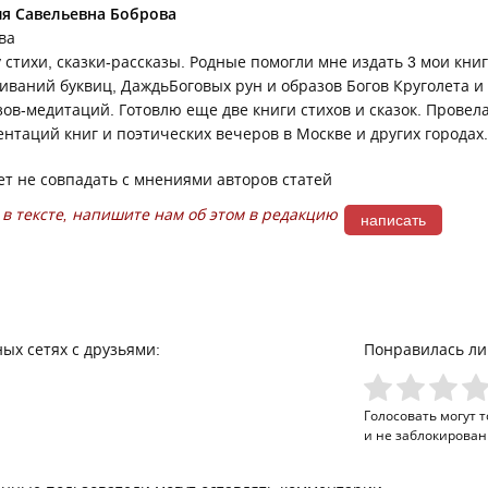
я Савельевна Боброва
ва
стихи, сказки-рассказы. Родные помогли мне издать 3 мои книги
иваний буквиц, ДаждьБоговых рун и образов Богов Круголета и 
зов-медитаций. Готовлю еще две книги стихов и сказок. Провел
ентаций книг и поэтических вечеров в Москве и других городах.
т не совпадать с мнениями авторов статей
в тексте, напишите нам об этом в редакцию
написать
ых сетях с друзьями:
Понравилась ли
Голосовать могут 
и не заблокирован