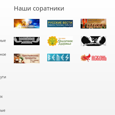
Наши соратники
ные
дное
пути
их
ные