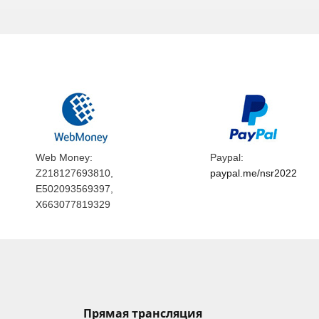
Web Money:
Paypal:
Z218127693810,
paypal.me/nsr2022
E502093569397,
X663077819329
Прямая трансляция