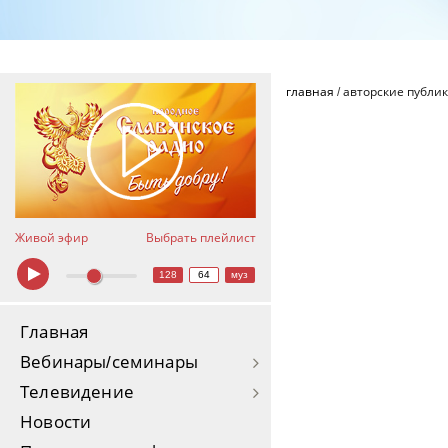
главная
/
авторские публи
Живой эфир
Выбрать плейлист
128
64
муз
Главная
Вебинары/семинары
Телевидение
Новости