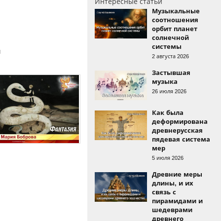
Интересные статьи
Музыкальные
соотношения
орбит планет
солнечной
системы
и
2 августа 2026
Застывшая
музыка
26 июля 2026
Как была
деформирована
древнерусская
пядевая система
мер
5 июля 2026
Древние меры
длины, и их
связь с
пирамидами и
шедеврами
древнего