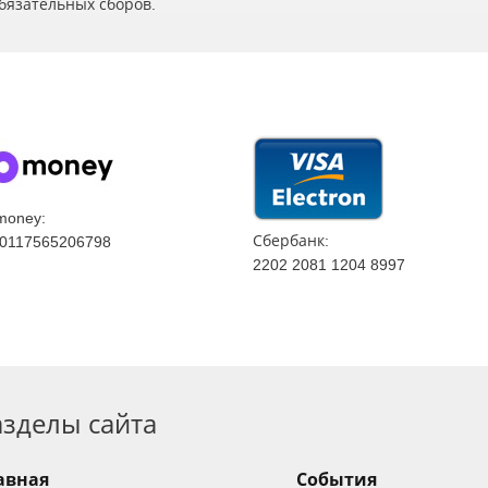
бязательных сборов.
money:
Сбербанк:
0117565206798
2202 2081 1204 8997
азделы сайта
авная
События