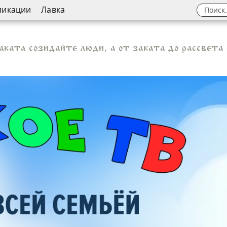
ликации
Лавка
аката созидайте люди, а от заката до рассвет