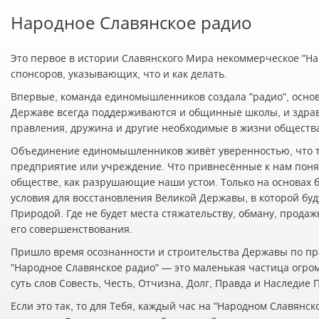
Народное Славянское радио
Это первое в истории Славянского Мира некоммерческое "Нар
спонсоров, указывающих, что и как делать.
Впервые, команда единомышленников создала "радио", осно
Державе всегда поддерживаются и общинные школы, и здра
правления, дружина и другие необходимые в жизни обществ
Объединение единомышленников живёт уверенностью, что т
предприятие или учреждение. Что привнесённые к нам понят
обществе, как разрушающие наши устои. Только на основах 
условия для восстановления Великой Державы, в которой буд
Природой. Где не будет места стяжательству, обману, прода
его совершенствования.
Пришло время осознанности и строительства Державы по пр
"Народное Славянское радио" — это маленькая частица огро
суть слов Совесть, Честь, Отчизна, Долг, Правда и Наследие
Если это так, то для Тебя, каждый час на "Народном Славян