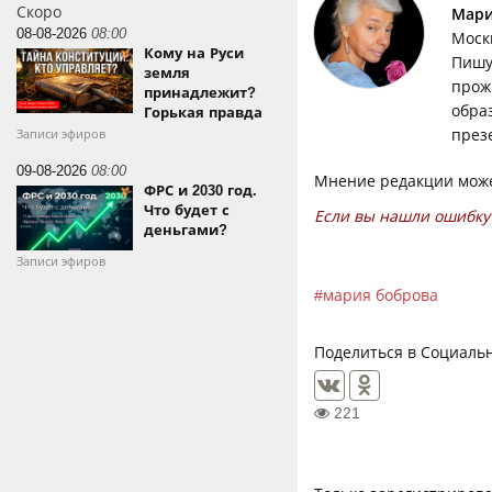
Скоро
Мари
08-08-2026
08:00
Моск
Кому на Руси
Пишу 
земля
прож
принадлежит?
обра
Горькая правда
през
Записи эфиров
09-08-2026
08:00
Мнение редакции може
ФРС и 2030 год.
Что будет с
Если вы нашли ошибку 
деньгами?
Записи эфиров
мария боброва
Поделиться в Социальн
221