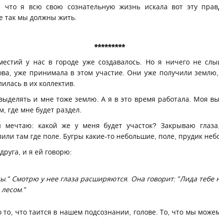
, что я всю свою сознательную жизнь искала вот эту прав
е так мы должны жить.
*********
местий у нас в городе уже создавалось. Но я ничего не сл
ова, уже принимала в этом участие. Они уже получили землю,
лилась в их коллектив.
ыделять и мне тоже землю. А я в это время работала. Моя в
, где мне будет раздел.
 мечтаю: какой же у меня будет участок? Закрываю глаза
лили там где поле. Бугры какие-то небольшие, поле, прудик не
руга, и я ей говорю:
ны." Смотрю у нее глаза расширяются. Она говорит: "Лида тебе
 лесом."
о то, что таится в нашем подсознании, голове. То, что мы може