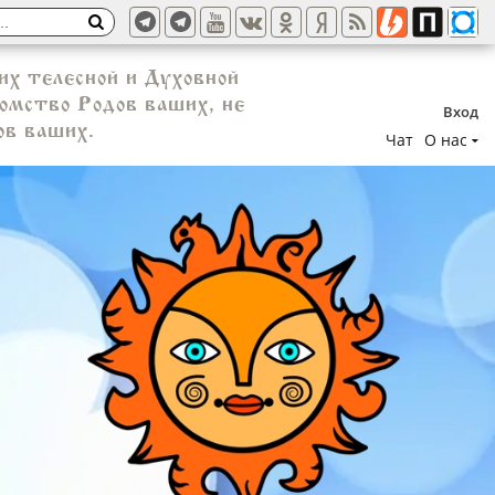
их телесной и Духовной
омство Родов ваших, не
Вход
ов ваших.
Чат
О нас