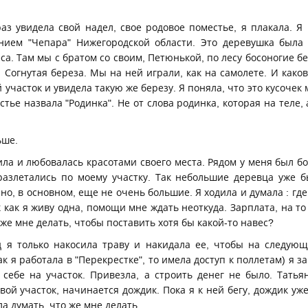
аз увидела свой надел, свое родовое поместье, я плакала. Я
нием "Чепара" Нижегородской области. Это деревушка была 
а. Там мы с братом со своим, Петюнькой, по лесу босоногие бе
. Согнутая береза. Мы на ней играли, как на самолете. И како
 участок и увидела такую же березу. Я поняла, что это кусоче
тье назвала "Родинка". Не от слова родинка, которая на теле, а
ьше.
ила и любовалась красотами своего места. Рядом у меня был б
азлетались по моему участку. Так небольшие деревца уже б
но, в основном, еще не очень большие. Я ходила и думала : гд
как я живу одна, помощи мне ждать неоткуда. Зарплата, на то 
 же мне делать, чтобы поставить хотя бы какой-то навес?
 я только накосила траву и накидала ее, чтобы на следующ
ак я работала в "Перекрестке", то имела доступ к поллетам) я з
 себе на участок. Привезла, а строить денег не было. Татья
вой участок, начинается дождик. Пока я к ней бегу, дождик уже
ла думать, что же мне делать.