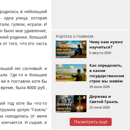
 родилась в небольшой
- одна улица, которая
гали, гуляли, играли. И
во было мое удивление,
Коротко о главном
к моей родинки, большой
Чему нам нужно
 от того, что это часть
научиться?
5 августа 2026
Как определить,
ольшой лес сосновый. и
в каком
ыли. Где-то и большие
государственном
строе мы живём
е же я поставлю хотя бы
29 июля 2026
время, была 8000 руб.,
Держава и
Святой Грааль
ий год хотя бы что-то
22 июля 2026
агрузила целую "Газель"
на находилась от меня
Посмотреть ещё
 кончается. И сырая, и