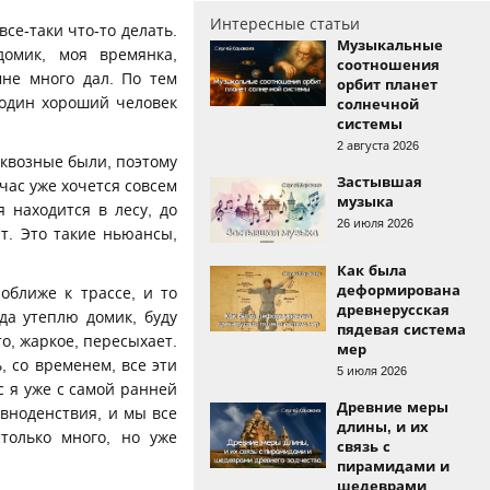
Интересные статьи
се-таки что-то делать.
Музыкальные
омик, моя времянка,
соотношения
мне много дал. По тем
орбит планет
 один хороший человек
солнечной
системы
2 августа 2026
сквозные были, поэтому
Застывшая
йчас уже хочется совсем
музыка
 находится в лесу, до
26 июля 2026
т. Это такие ньюансы,
Как была
деформирована
оближе к трассе, и то
древнерусская
да утеплю домик, буду
пядевая система
то, жаркое, пересыхает.
мер
, со временем, все эти
5 июля 2026
с я уже с самой ранней
Древние меры
авноденствия, и мы все
длины, и их
только много, но уже
связь с
пирамидами и
шедеврами