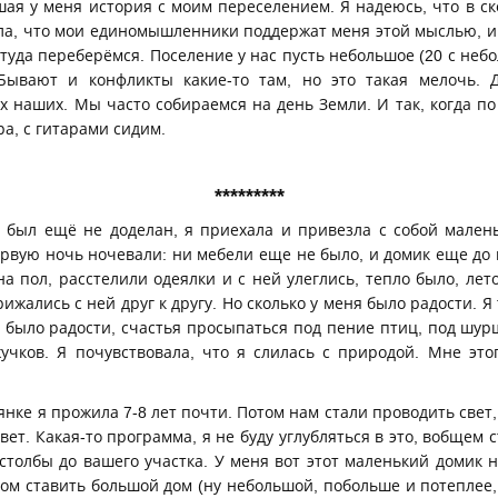
шая у меня история с моим переселением. Я надеюсь, что в с
чила, что мои единомышленники поддержат меня этой мыслью, и
туда переберёмся. Поселение у нас пусть небольшое (20 с неб
Бывают и конфликты какие-то там, но это такая мелочь. 
ах наших. Мы часто собираемся на день Земли. И так, когда п
ра, с гитарами сидим.
*********
 был ещё не доделан, я приехала и привезла с собой мале
ервую ночь ночевали: ни мебели еще не было, и домик еще до 
 пол, расстелили одеялки и с ней улеглись, тепло было, лет
ижались с ней друг к другу. Но сколько у меня было радости. Я
о было радости, счастья просыпаться под пение птиц, под шу
жучков. Я почувствовала, что я слилась с природой. Мне это
янке я прожила 7-8 лет почти. Потом нам стали проводить свет
ет. Какая-то программа, я не буду углубляться в это, вобщем 
столбы до вашего участка. У меня вот этот маленький домик н
дом ставить большой дом (ну небольшой, побольше и потеплее, 