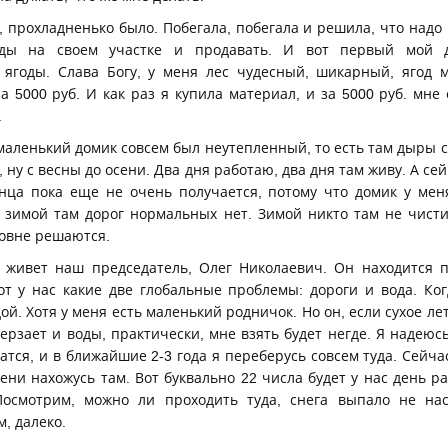
 прохладненько было. Побегала, побегала и решила, что надо в
оды на своем участке и продавать. И вот первый мой д
ягоды. Слава Богу, у меня лес чудесный, шикарный, ягод 
а 5000 руб. И как раз я купила материал, и за 5000 руб. мне
.
маленький домик совсем был неутепленный, то есть там дыры 
, ну с весны до осени. Два дня работаю, два дня там живу. А се
онца пока еще не очень получается, потому что домик у меня
и зимой там дорог нормальных нет. Зимой никто там не чисти
ровне решаются.
 живет наш председатель, Олег Николаевич. Он находится п
т у нас какие две глобальные проблемы: дороги и вода. Ког
й. Хотя у меня есть маленький родничок. Но он, если сухое ле
мерзает и воды, практически, мне взять будет негде. Я надеюсь
тся, и в ближайшие 2-3 года я переберусь совсем туда. Сейча
ени нахожусь там. Вот буквально 22 числа будет у нас день р
Посмотрим, можно ли проходить туда, снега выпало не нас
, далеко.