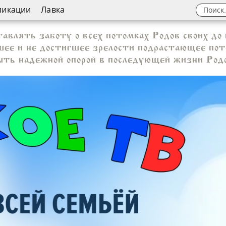
ликации
Лавка
тавлять заботу о всех потомках Родов своих до 
пшее и не достигшее зрелости подрастающее пот
ть надежной опорой в последующей жизни Род