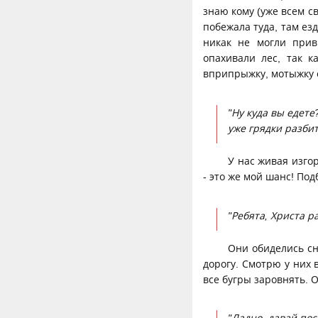
знаю кому (уже всем с
побежала туда, там ез
никак не могли прив
опахивали лес, так к
вприпрыжку, мотыжку с
"Ну куда вы едете
уже грядки разбит
У нас живая изго
- это же мой шанс! Под
"Ребята, Христа р
Они обиделись сн
дорогу. Смотрю у них 
все бугры заровнять. О