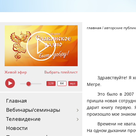
главная
/
авторские публи
Живой эфир
Выбрать плейлист
Здравствуйте! Я х
128
64
муз
Мегре.
Это было в 2007 
Главная
пришла новая сотрудни
дарит книгу первую. 
Вебинары/семинары
произошло мое знаком
Телевидение
Времени не хватал
Новости
На одном дыхании проч