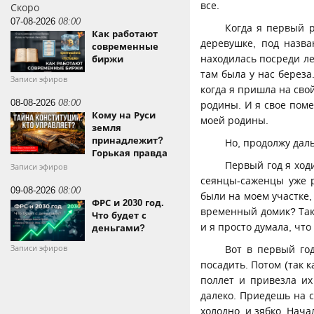
все.
Скоро
07-08-2026
08:00
Когда я первый р
Как работают
деревушке, под назва
современные
находилась посреди лес
биржи
там была у нас береза
Записи эфиров
когда я пришла на свой
08-08-2026
08:00
родины. И я свое помес
Кому на Руси
моей родины.
земля
принадлежит?
Но, продолжу дал
Горькая правда
Первый год я ход
Записи эфиров
сеянцы-саженцы уже р
09-08-2026
08:00
были на моем участке, 
ФРС и 2030 год.
временный домик? Так 
Что будет с
и я просто думала, что
деньгами?
Вот в первый год
Записи эфиров
посадить. Потом (так к
поллет и привезла их
далеко. Приедешь на с
холодно, и зябко. Нача