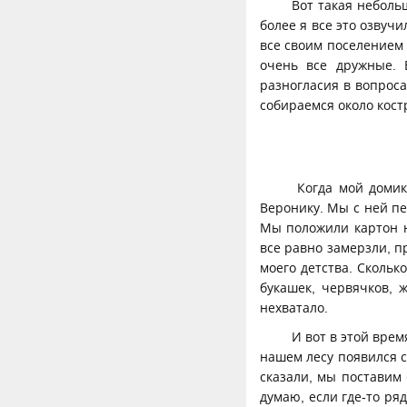
Вот такая неболь
более я все это озву
все своим поселением 
очень все дружные. 
разногласия в вопрос
собираемся около кост
Когда мой домик
Веронику. Мы с ней п
Мы положили картон на
все равно замерзли, пр
моего детства. Скольк
букашек, червячков, 
нехватало.
И вот в этой врем
нашем лесу появился св
сказали, мы поставим 
думаю, если где-то ря