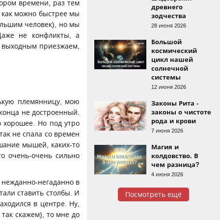
кором времени, раз тем
древнего
 как можно быстрее мы
зодчества
ольшим человек), но мы
28 июня 2026
Даже не конфликты, а
Большой
о выходным приезжаем,
космический
цикл нашей
солнечной
системы
12 июня 2026
нькую племянницу, мою
Законы Рита -
законы о чистоте
конца не достроенный.
рода и крови
о хорошее. Но под утро
7 июня 2026
 так не спала со времен
ршание мышей, каких-то
Магия и
го очень-очень сильно
колдовство. В
чем разница?
4 июня 2026
, нежданно-негаданно в
стали ставить столбы. И
Посмотреть ещё
аходился в центре. Ну,
так скажем), то мне до