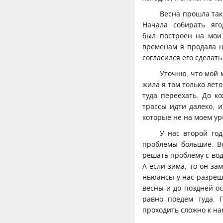
Весна прошла так,
Начала собирать яг
был построен на мои 
временам я продала н
согласился его сделать
Уточню, что мой 
жила я там только лето
туда переехать. До к
трассы идти далеко, 
которые не на моем у
У нас второй год
проблемы большие. Во
решать проблему с водо
А если зима, то он за
ньюансы у нас разреша
весны и до поздней ос
равно поедем туда. 
проходить сложно к нам