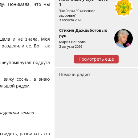
ду. Понимала, что мы
1
ЭкоЛавка "Сказочное
здоровье"
3 августа 2026
Стихия Даждьбоговых
рун
ышала и не знала. Моя
Мария Боброва
 разделили ее. Вот так
3 августа 2026
Посмотреть ещё
ышеупомянутая подруга
Помочь радио
, вижу сосны, а знаю
большой рядом.
 наделили землю
м видеть, развивать это