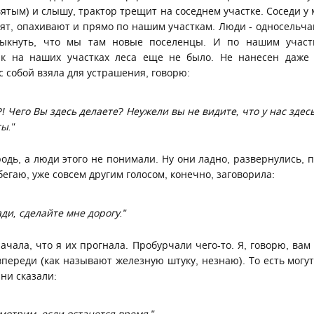
вятым) и слышу, трактор трещит на соседнем участке. Соседи у 
дят, опахивают и прямо по нашим участкам. Люди - односельча
ыкнуть, что мы там новые поселенцы. И по нашим участ
ак на наших участках леса еще не было. Не нанесен даже 
 собой взяла для устрашения, говорю:
?! Чего Вы здесь делаете? Неужели вы не видите, что у нас здес
ы."
родь, а люди этого не понимали. Ну они ладно, развернулись, 
бегаю, уже совсем другим голосом, конечно, заговорила:
ади, сделайте мне дорогу."
ачала, что я их прогнала. Пробурчали чего-то. Я, говорю, вам
впереди (как называют железную штуку, незнаю). То есть могу
ни сказали: