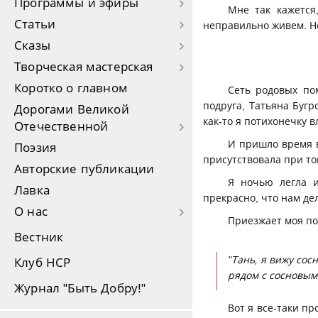
Программы и эфиры
Мне так кажется
Статьи
неправильно живем. Н
Сказы
Творческая мастерская
Коротко о главном
Сеть родовых по
подруга, Татьяна Бугр
Дорогами Великой
как-то я потихонечку в
Отечественной
И пришло время в
Поэзия
присутствовала при том
Авторские публикации
Я ночью легла и
Лавка
прекрасно, что нам де
О нас
Приезжает моя под
Вестник
"Тань, я вижу сос
Клуб НСР
рядом с сосновым
Журнал "Быть Добру!"
Вот я все-таки пр