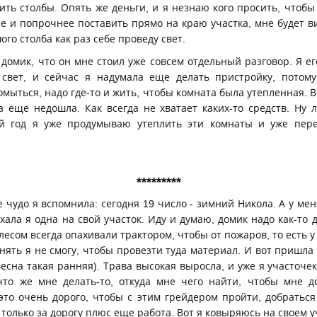
ить столбы. Опять же деньги, и я незнаю кого просить, чтобы 
е и попрочнее поставить прямо на краю участка, мне будет ви
ого столба как раз себе проведу свет.
 домик, что он мне стоил уже совсем отдельный разговор. Я ег
 свет, и сейчас я надумала еще делать пристройку, потому
омыться, надо где-то и жить, чтобы комната была утепленная. В
а еще недошла. Как всегда не хватает каких-то средств. Ну л
й год я уже продумываю утеплить эти комнаты и уже пере
*********
е чудо я вспомнила: сегодня 19 число - зимний Никола. А у ме
хала я одна на свой участок. Иду и думаю, домик надо как-то д
лесом всегда опахивали трактором, чтобы от пожаров, то есть 
нять я не смогу, чтобы провезти туда материал. И вот пришла 
весна такая ранняя). Трава высокая выросла, и уже я участоче
то же мне делать-то, откуда мне чего найти, чтобы мне до
 это очень дорого, чтобы с этим грейдером пройти, добраться
 только за дорогу плюс еще работа. Вот я ковыряюсь на своем у