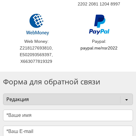
2202 2081 1204 8997
Web Money:
Paypal:
Z218127693810,
paypal.me/nsr2022
E502093569397,
X663077819329
Форма для обратной связи