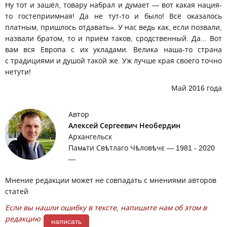
Ну тот и зашёл, товару набрал и думает — вот какая нация-
то гостеприимная! Да не тут-то и было! Всё оказалось
платным, пришлось отдавать». У нас ведь как, если позвали,
назвали братом, то и приём таков, сродственный. Да... Вот
вам вся Европа с их укладами. Велика наша-то страна
с традициями и душой такой же. Уж лучше края своего точно
нетути!
Май 2016 года
Автор
Алексей Сергеевич Необердин
Архангельск
Памѧти Свѣтлаго Чѣловѣчє — 1981 - 2020
—
Мнение редакции может не совпадать с мнениями авторов
статей
Если вы нашли ошибку в тексте, напишите нам об этом в
редакцию
написать