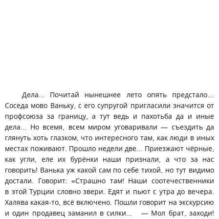
Дела... Почитай нынешнее лето опять предстало…
Соседа мово Ваньку, с его супругой пригласили значится от
профсоюза за границу, а тут ведь и пахотьба да и иные
дела... Но всемя, всем миром уговаривали — съездить да
глянуть хоть глазком, что интересного там, как люди в иных
местах поживают. Прошло недели две... Приезжают чёрные,
как угли, еле их бурёнки наши признали, а что за нас
говорить! Ванька уж какой сам по себе тихой, но тут видимо
достали. Говорит: «Страшно там! Наши соотечественники
в этой Турции словно звери. Едят и пьют с утра до вечера.
Халява какая-то, всё включено. Пошли говорит на экскурсию
и один продавец заманил в силки... — Мол брат, заходи!