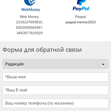
Web Money:
Paypal:
Z218127693810,
paypal.me/nsr2022
E502093569397,
X663077819329
Форма для обратной связи