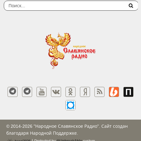
© 2014-2026 "Народное Славянское Радио". Сайт создан
благодаря Народной Поддержке.
|
Protected by
®UnbreakAble
system