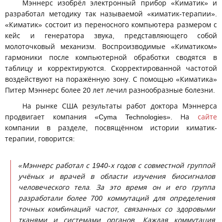
Мэннерс изобрёл электронный прибор «Киматик» и
разработал методику так называемой «киматик-терапии».
«Киматик» состоит из переносного компьютера размером с
кейс и генератора звука, представляющего собой
молоточковый механизм. Воспроизводимые «Киматиком»
гармоники после компьютерной обработки сводятся в
таблицу и корректируются. Скорректированной частотой
воздействуют на поражённую зону. С помощью «Киматика»
Питер Мэннерс более 20 лет лечил разнообразные болезни.
На рынке США результаты работ доктора Мэннерса
продвигает компания «Cyma Technologies». На
сайте
компании в разделе, посвящённом истории киматик-
терапии, говорится:
«Мэннерс работал с 1940-х годов с совместной группой
учёных и врачей в области изучения биосигналов
человеческого тела. За это время он и его группа
разработали более 700 коммутаций для определения
точных комбинаций частот, связанных со здоровыми
тканями и системами органов. Каждая коммутация