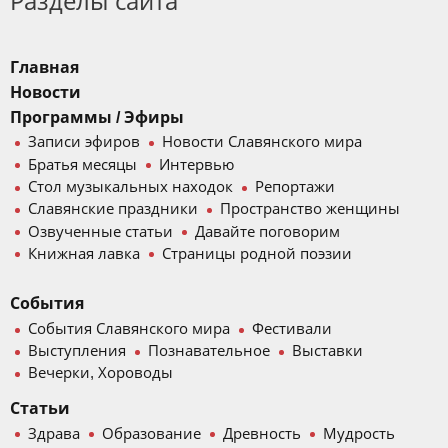
Разделы сайта
Главная
Новости
Программы / Эфиры
Записи эфиров
Новости Славянского мира
Братья месяцы
Интервью
Стол музыкальных находок
Репортажи
Славянские праздники
Пространство женщины
Озвученные статьи
Давайте поговорим
Книжная лавка
Страницы родной поэзии
События
События Славянского мира
Фестивали
Выступления
Познавательное
Выставки
Вечерки, Хороводы
Статьи
Здрава
Образование
Древность
Мудрость