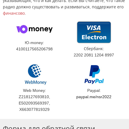
указывающих, что и как делать. Если Вы считаете, что такое
радио должно существовать и развиваться, поддержите его
финансово
.
Ю-money:
Сбербанк:
4100117565206798
2202 2081 1204 8997
Web Money:
Paypal:
Z218127693810,
paypal.me/nsr2022
E502093569397,
X663077819329
Форма для обратной связи