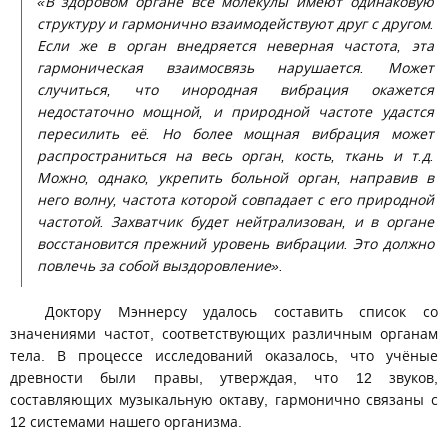
«В здоровом органе все молекулы имеют одинаковую
структуру и гармонично взаимодействуют друг с другом.
Если же в орган внедряется неверная частота, эта
гармоническая взаимосвязь нарушается. Может
случиться, что инородная вибрация окажется
недостаточно мощной, и природной частоте удастся
пересилить её. Но более мощная вибрация может
распространиться на весь орган, кость, ткань и т.д.
Можно, однако, укрепить больной орган, направив в
него волну, частота которой совпадает с его природной
частотой. Захватчик будет нейтрализован, и в органе
восстановится прежний уровень вибрации. Это должно
повлечь за собой выздоровление».
Доктору Мэннерсу удалось составить список со
значениями частот, соответствующих различным органам
тела. В процессе исследований оказалось, что учёные
древности были правы, утверждая, что 12 звуков,
составляющих музыкальную октаву, гармонично связаны с
12 системами нашего организма.