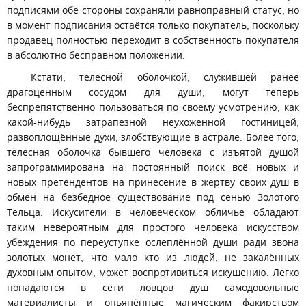
подписями обе стороны сохраняли равноправный статус, но
в момент подписания остаётся только покупатель, поскольку
продавец полностью переходит в собственность покупателя
в абсолютно бесправном положении.
Кстати, телесной оболочкой, служившей ранее
драгоценным сосудом для души, могут теперь
беспрепятственно пользоваться по своему усмотрению, как
какой-нибудь затрапезной неухоженной гостиницей,
развоплощённые духи, злобствующие в астрале. Более того,
телесная оболочка бывшего человека с изъятой душой
запрограммирована на постоянный поиск всё новых и
новых претендентов на принесение в жертву своих душ в
обмен на безбедное существование под сенью Золотого
Тельца. Искусители в человеческом обличье обладают
таким невероятным для простого человека искусством
убеждения по переуступке ослеплённой души ради звона
золотых монет, что мало кто из людей, не закалённых
духовным опытом, может воспротивиться искушению. Легко
попадаются в сети ловцов душ самодовольные
материалисты и опьянённые магическим факирством