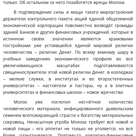
только. Об остальном за него позаботятся жрецы Молоха.
В подтверждение силы и мощи такого мироустроения
держатели контрольного пакета акций единой общеземной
экономической корпорации повсеместно возводят громады
зданий Банков и других финансовых учреждений, которые в
истинном своём значении являются храмовыми
постройками уже устоявшейся единой мировой религии
человечества – религии Денег. По всему земному шару в
учебных заведениях экономического профиля во всё
увеличивающихся масштабах подготавливаются
священнослужители этой новой религии Денег: в колледжах
– мелкие служки, в институтах и во второстепенных
университетах – настоятели и пасторы, ну а в элитных
университетах и финансовых школах – новое жречество.
Молох уже поглотил несчётное количество
человеческого материала, инфицированного дьявольским
семенем всепожирающей страсти к богатству материальных
сокровищ. Ненасытная утроба Молоха требует всё новой и
новой пищи – его аппетит не только не утоляется, но всё
более разыгрывается. Поэтому-то кредитно-финансовые