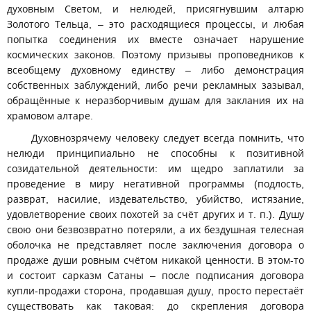
духовным Светом, и нелюдей, присягнувшим алтарю
Золотого Тельца, – это расходящиеся процессы, и любая
попытка соединения их вместе означает нарушение
космических законов. Поэтому призывы проповедников к
всеобщему духовному единству – либо демонстрация
собственных заблуждений, либо речи рекламных зазывал,
обращённые к неразборчивым душам для заклания их на
храмовом алтаре.
Духовнозрячему человеку следует всегда помнить, что
нелюди принципиально не способны к позитивной
созидательной деятельности: им щедро заплатили за
проведение в миру негативной программы (подлость,
разврат, насилие, издевательство, убийство, истязание,
удовлетворение своих похотей за счёт других и т. п.). Душу
свою они безвозвратно потеряли, а их бездушная телесная
оболочка не представляет после заключения договора о
продаже души ровным счётом никакой ценности. В этом-то
и состоит сарказм Сатаны – после подписания договора
купли-продажи сторона, продавшая душу, просто перестаёт
существовать как таковая: до скрепления договора