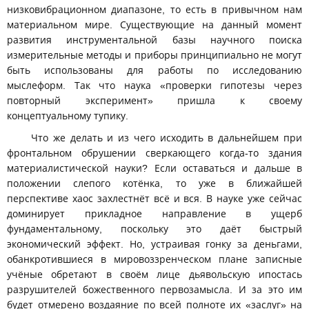
низковибрационном диапазоне, то есть в привычном нам
материальном мире. Существующие на данный момент
развития инструментальной базы научного поиска
измерительные методы и приборы принципиально не могут
быть использованы для работы по исследованию
мыслеформ. Так что наука «проверки гипотезы через
повторный эксперимент» пришла к своему
концептуальному тупику.
Что же делать и из чего исходить в дальнейшем при
фронтальном обрушении сверкающего когда-то здания
материалистической науки? Если оставаться и дальше в
положении слепого котёнка, то уже в ближайшей
перспективе хаос захлестнёт всё и вся. В науке уже сейчас
доминирует прикладное направление в ущерб
фундаментальному, поскольку это даёт быстрый
экономический эффект. Но, устраивая гонку за деньгами,
обанкротившиеся в мировоззренческом плане записные
учёные обретают в своём лице дьявольскую ипостась
разрушителей божественного первозамысла. И за это им
будет отмерено воздаяние по всей полноте их «заслуг» на