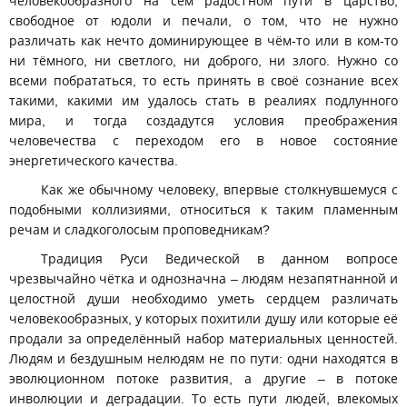
человекообразного на сём радостном пути в царство,
свободное от юдоли и печали, о том, что не нужно
различать как нечто доминирующее в чём-то или в ком-то
ни тёмного, ни светлого, ни доброго, ни злого. Нужно со
всеми побрататься, то есть принять в своё сознание всех
такими, какими им удалось стать в реалиях подлунного
мира, и тогда создадутся условия преображения
человечества с переходом его в новое состояние
энергетического качества.
Как же обычному человеку, впервые столкнувшемуся с
подобными коллизиями, относиться к таким пламенным
речам и сладкоголосым проповедникам?
Традиция Руси Ведической в данном вопросе
чрезвычайно чётка и однозначна – людям незапятнанной и
целостной души необходимо уметь сердцем различать
человекообразных, у которых похитили душу или которые её
продали за определённый набор материальных ценностей.
Людям и бездушным нелюдям не по пути: одни находятся в
эволюционном потоке развития, а другие – в потоке
инволюции и деградации. То есть пути людей, влекомых