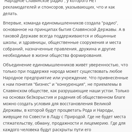
"Народное Славянское радио", у которого НЕТ
рекламодателей и спонсоров, указывающих, что и как
делать.
Впервые, команда единомышленников создала "радио",
основанное на принципах бытия Славянской Державы. А в
таковой Державе всегда поддерживаются и общинные
школы, и здравницы, общественные сооружения и места
собраний, назначенные правления, дружина и другие
необходимые в жизни общества формирования.
Объединение единомышленников живёт уверенностью, что
только при поддержке народа может существовать любое
Народное предприятие или учреждение. Что привнесённые
к нам понятия "бизнес" и "конкуренция", не приемлемы в
Славянском обществе, как разрушающие наши устои. Только
на основах беЗкорыстия и радения об общественном благе
можно создать условия для восстановления Великой
Державы, в которой будут процветать Рода и Народы,
живущие по Совести в Ладу с Природой. Где не будет места
стяжательству, обману, продажности и лицемерию. Где для
каждого человека будут раскрыты пути его