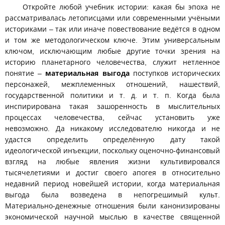
Откройте любой учебник истории: какая бы эпоха не
рассматривалась летописцами или современными учёными
историками – так или иначе повествование ведётся в одном
и том же методологическом ключе. Этим универсальным
ключом, исключающим любые другие точки зрения на
историю планетарного человечества, служит нетленное
понятие –
материальная выгода
поступков исторических
персонажей, межплеменных отношений, нашествий,
государственной политики и т. д. и т. п. Когда была
инспирирована такая зашоренность в мыслительных
процессах человечества, сейчас установить уже
невозможно. Да никакому исследователю никогда и не
удастся определить определённую дату такой
идеологической инъекции, поскольку оценочно-финансовый
взгляд на любые явления жизни культивировался
тысячелетиями и достиг своего апогея в относительно
недавний период новейшей истории, когда материальная
выгода была возведена в непогрешимый культ.
Материально-денежные отношения были канонизированы
экономической научной мыслью в качестве священной