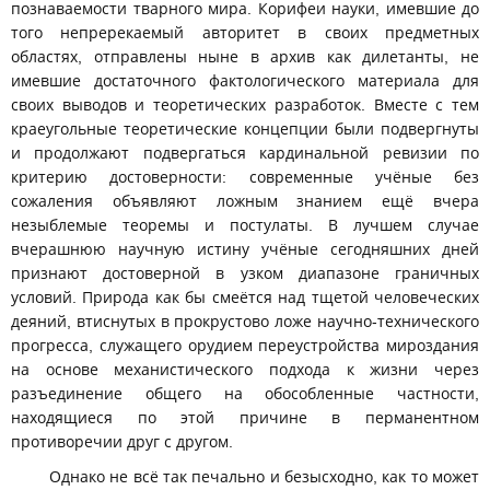
познаваемости тварного мира. Корифеи науки, имевшие до
того непререкаемый авторитет в своих предметных
областях, отправлены ныне в архив как дилетанты, не
имевшие достаточного фактологического материала для
своих выводов и теоретических разработок. Вместе с тем
краеугольные теоретические концепции были подвергнуты
и продолжают подвергаться кардинальной ревизии по
критерию достоверности: современные учёные без
сожаления объявляют ложным знанием ещё вчера
незыблемые теоремы и постулаты. В лучшем случае
вчерашнюю научную истину учёные сегодняшних дней
признают достоверной в узком диапазоне граничных
условий. Природа как бы смеётся над тщетой человеческих
деяний, втиснутых в прокрустово ложе научно-технического
прогресса, служащего орудием переустройства мироздания
на основе механистического подхода к жизни через
разъединение общего на обособленные частности,
находящиеся по этой причине в перманентном
противоречии друг с другом.
Однако не всё так печально и безысходно, как то может