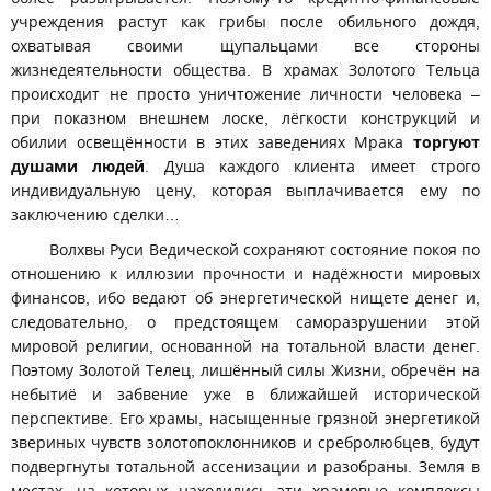
учреждения растут как грибы после обильного дождя,
охватывая своими щупальцами все стороны
жизнедеятельности общества. В храмах Золотого Тельца
происходит не просто уничтожение личности человека –
при показном внешнем лоске, лёгкости конструкций и
обилии освещённости в этих заведениях Мрака
торгуют
душами людей
. Душа каждого клиента имеет строго
индивидуальную цену, которая выплачивается ему по
заключению сделки…
Волхвы Руси Ведической сохраняют состояние покоя по
отношению к иллюзии прочности и надёжности мировых
финансов, ибо ведают об энергетической нищете денег и,
следовательно, о предстоящем саморазрушении этой
мировой религии, основанной на тотальной власти денег.
Поэтому Золотой Телец, лишённый силы Жизни, обречён на
небытиё и забвение уже в ближайшей исторической
перспективе. Его храмы, насыщенные грязной энергетикой
звериных чувств золотопоклонников и сребролюбцев, будут
подвергнуты тотальной ассенизации и разобраны. Земля в