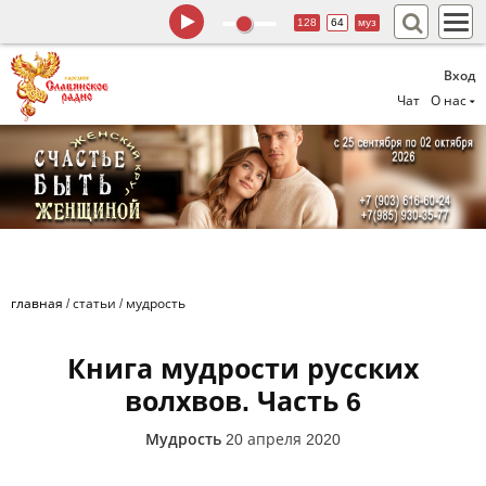
128
64
муз
Вход
Чат
О нас
главная
/
статьи
/
мудрость
Книга мудрости русских
волхвов. Часть 6
Мудрость
20 апреля 2020