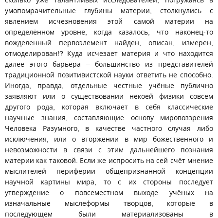
умопомрачительные глубины материи, столкнулись с
явлением исчезновения этой самой материи на
определённом уровне, когда казалось, что наконец-то
вожделенный первоэлемент найден, описан, измерен,
отмоделирован!? Куда исчезает материя и что находится
далее этого барьера – большинство из представителей
традиционной позитивистской науки ответить не способно.
Иногда, правда, отдельные честные учёные публично
заявляют или о существовании некоей физики совсем
другого рода, которая включает в себя классические
научные знания, составляющие основу мировоззрения
Человека Разумного, в качестве частного случая либо
исключения, или о вторжении в мир божественного и
невозможности в связи с этим дальнейшего познания
материи как таковой. Если же испросить на сей счёт мнение
мыслителей периферии общепризнанной концепции
научной картины мира, то с их стороны последует
утверждение о повсеместном выходе учёных на
изначальные мыслеформы творцов, которые в
последующем были материализованы в