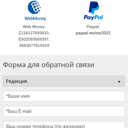
Web Money:
Paypal:
Z218127693810,
paypal.me/nsr2022
E502093569397,
X663077819329
Форма для обратной связи