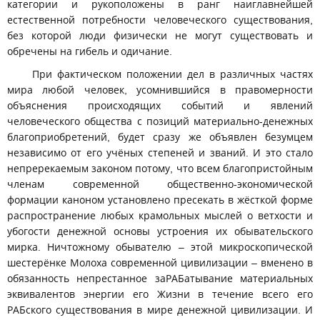
категории и рукоположены в ранг наиглавнейшей
естественной потребности человеческого существования,
без которой люди физически не могут существовать и
обречены на гибель и одичание.
При фактическом положении дел в различных частях
мира любой человек, усомнившийся в правомерности
объяснения происходящих событий и явлений
человеческого общества с позиций материально-денежных
благоприобретений, будет сразу же объявлен безумцем
независимо от его учёных степеней и званий. И это стало
непререкаемым законом потому, что всем благопристойным
членам современной общественно-экономической
формации каноном установлено пресекать в жёсткой форме
распространение любых крамольных мыслей о ветхости и
убогости денежной основы устроения их обывательского
мирка. Ничтожному обывателю – этой микроскопической
шестерёнке Молоха современной цивилизации – вменено в
обязанность непрестанное заРАБатывание материальных
эквивалентов энергии его Жизни в течение всего его
РАБского существования в мире денежной цивилизации. И