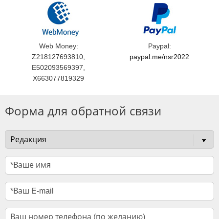
Web Money:
Paypal:
Z218127693810,
paypal.me/nsr2022
E502093569397,
X663077819329
Форма для обратной связи