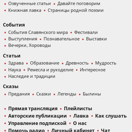
Озвученные статьи
Давайте поговорим
Книжная лавка
Страницы родной поэзии
События
События Славянского мира
Фестивали
Выступления
Познавательное
Выставки
Вечерки, Хороводы
Статьи
Здрава
Образование
Древность
Мудрость
Наука
Ремесла и рукоделие
Интересное
Наследие и традиции
Сказы
Предания
Сказки
Легенды
Былины
Прямая трансляция
Плейлисты
Авторские публикации
Лавка
Как слушать
Управление подпиской
О нас
Помочь радио
Личный кабинет
Чат