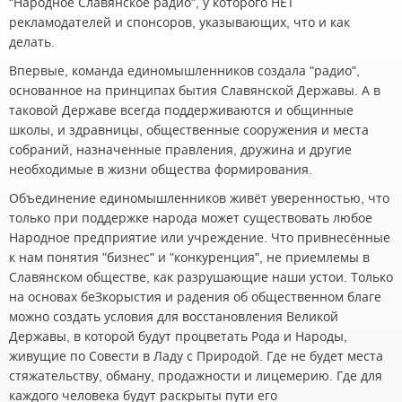
"Народное Славянское радио", у которого НЕТ
рекламодателей и спонсоров, указывающих, что и как
делать.
Впервые, команда единомышленников создала "радио",
основанное на принципах бытия Славянской Державы. А в
таковой Державе всегда поддерживаются и общинные
школы, и здравницы, общественные сооружения и места
собраний, назначенные правления, дружина и другие
необходимые в жизни общества формирования.
Объединение единомышленников живёт уверенностью, что
только при поддержке народа может существовать любое
Народное предприятие или учреждение. Что привнесённые
к нам понятия "бизнес" и "конкуренция", не приемлемы в
Славянском обществе, как разрушающие наши устои. Только
на основах беЗкорыстия и радения об общественном благе
можно создать условия для восстановления Великой
Державы, в которой будут процветать Рода и Народы,
живущие по Совести в Ладу с Природой. Где не будет места
стяжательству, обману, продажности и лицемерию. Где для
каждого человека будут раскрыты пути его