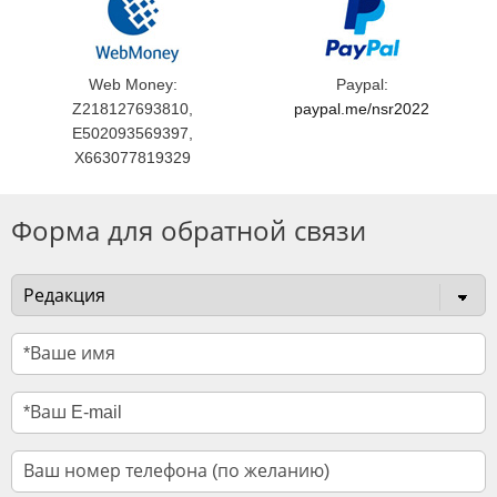
Web Money:
Paypal:
Z218127693810,
paypal.me/nsr2022
E502093569397,
X663077819329
Форма для обратной связи