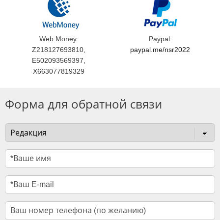
Web Money:
Paypal:
Z218127693810,
paypal.me/nsr2022
E502093569397,
X663077819329
Форма для обратной связи