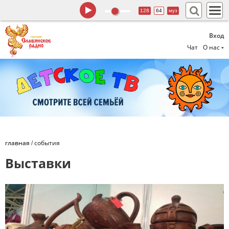
128
64
муз
Вход
Чат
О нас
главная
/
события
Выставки