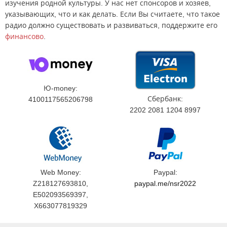
изучения родной культуры. У нас нет спонсоров и хозяев,
указывающих, что и как делать. Если Вы считаете, что такое
радио должно существовать и развиваться, поддержите его
финансово
.
Ю-money:
Сбербанк:
4100117565206798
2202 2081 1204 8997
Web Money:
Paypal:
Z218127693810,
paypal.me/nsr2022
E502093569397,
X663077819329