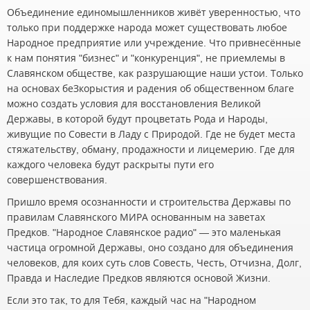
Объединение единомышленников живёт уверенностью, что
только при поддержке народа может существовать любое
Народное предприятие или учреждение. Что привнесённые
к нам понятия "бизнес" и "конкуренция", не приемлемы в
Славянском обществе, как разрушающие наши устои. Только
на основах беЗкорыстия и радения об общественном благе
можно создать условия для восстановления Великой
Державы, в которой будут процветать Рода и Народы,
живущие по Совести в Ладу с Природой. Где не будет места
стяжательству, обману, продажности и лицемерию. Где для
каждого человека будут раскрыты пути его
совершенствования.
Пришло время осознанности и строительства Державы по
правилам Славянского МИРА основанным на заветах
Предков. "Народное Славянское радио" — это маленькая
частица огромной Державы, оно создано для объединения
человеков, для коих суть слов Совесть, Честь, Отчизна, Долг,
Правда и Наследие Предков являются основой Жизни.
Если это так, то для Тебя, каждый час на "Народном