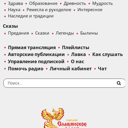
Здрава
Образование
Древность
Мудрость
Наука
Ремесла и рукоделие
Интересное
Наследие и традиции
Сказы
Предания
Сказки
Легенды
Былины
Прямая трансляция
Плейлисты
Авторские публикации
Лавка
Как слушать
Управление подпиской
О нас
Помочь радио
Личный кабинет
Чат