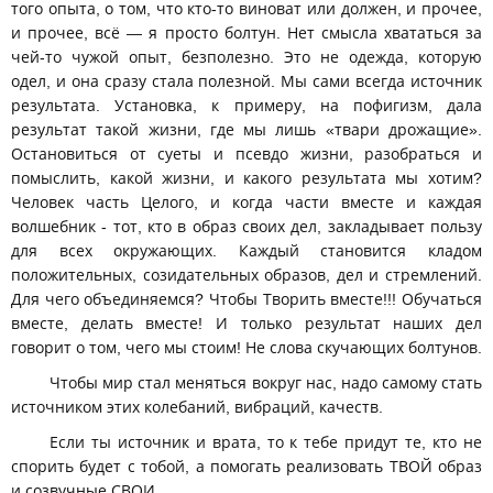
того опыта, о том, что кто-то виноват или должен, и прочее,
и прочее, всё — я просто болтун. Нет смысла хвататься за
чей-то чужой опыт, безполезно. Это не одежда, которую
одел, и она сразу стала полезной. Мы сами всегда источник
результата. Установка, к примеру, на пофигизм, дала
результат такой жизни, где мы лишь «твари дрожащие».
Остановиться от суеты и псевдо жизни, разобраться и
помыслить, какой жизни, и какого результата мы хотим?
Человек часть Целого, и когда части вместе и каждая
волшебник - тот, кто в образ своих дел, закладывает пользу
для всех окружающих. Каждый становится кладом
положительных, созидательных образов, дел и стремлений.
Для чего объединяемся? Чтобы Творить вместе!!! Обучаться
вместе, делать вместе! И только результат наших дел
говорит о том, чего мы стоим! Не слова скучающих болтунов.
Чтобы мир стал меняться вокруг нас, надо самому стать
источником этих колебаний, вибраций, качеств.
Если ты источник и врата, то к тебе придут те, кто не
спорить будет с тобой, а помогать реализовать ТВОЙ образ
и созвучные СВОИ.