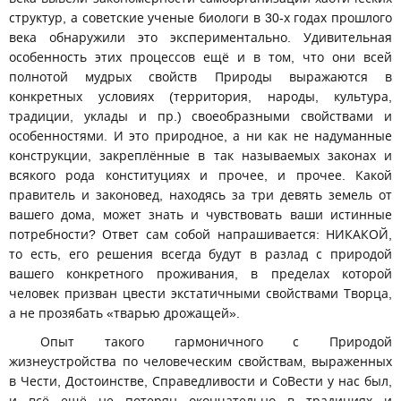
структур, а советские ученые биологи в 30-х годах прошлого
века обнаружили это экспериментально. Удивительная
особенность этих процессов ещё и в том, что они всей
полнотой мудрых свойств Природы выражаются в
конкретных условиях (территория, народы, культура,
традиции, уклады и пр.) своеобразными свойствами и
особенностями. И это природное, а ни как не надуманные
конструкции, закреплённые в так называемых законах и
всякого рода конституциях и прочее, и прочее. Какой
правитель и законовед, находясь за три девять земель от
вашего дома, может знать и чувствовать ваши истинные
потребности? Ответ сам собой напрашивается: НИКАКОЙ,
то есть, его решения всегда будут в разлад с природой
вашего конкретного проживания, в пределах которой
человек призван цвести экстатичными свойствами Творца,
а не прозябать «тварью дрожащей».
Опыт такого гармоничного с Природой
жизнеустройства по человеческим свойствам, выраженных
в Чести, Достоинстве, Справедливости и СоВести у нас был,
и всё ещё не потерян окончательно в традициях и