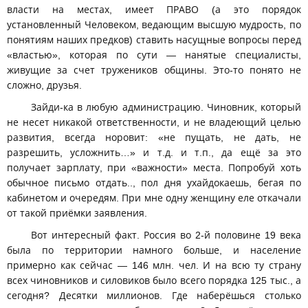
власти на местах, имеет ПРАВО (а это порядок
установленный Человеком, ведающим высшую мудрость, по
понятиям наших предков) ставить насущные вопросы перед
«властью», которая по сути — нанятые специалисты,
живущие за счет тружеников общины. Это-то понято не
сложно, друзья.
Зайди-ка в любую администрацию. Чиновник, который
не несет никакой ответственности, и не владеющий целью
развития, всегда норовит: «не пущать, не дать, не
разрешить, усложнить…» и т.д. и т.п., да ещё за это
получает зарплату, при «важности» места. Попробуй хоть
обычное письмо отдать.., пол дня ухайдокаешь, бегая по
кабинетом и очередям. При мне одну женщину еле откачали
от такой приёмки заявления.
Вот интересный факт. Россия во 2-й половине 19 века
была по территории намного больше, и население
примерно как сейчас — 146 млн. чел. И на всю ту страну
всех чиновников и силовиков было всего порядка 125 тыс., а
сегодня? Десятки миллионов. Где наберёшься столько