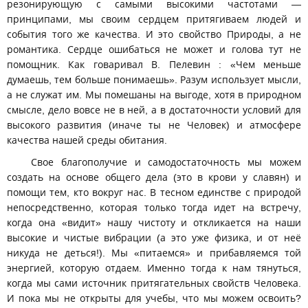
резонирующую с самыми высокими частотами —
принципами, мы своим сердцем притягиваем людей и
события того же качества. И это свойство Природы, а не
романтика. Сердце ошибаться не может и голова тут не
помощник. Как говаривал В. Пелевин : «Чем меньше
думаешь, тем больше понимаешь». Разум использует мысли,
а не служат им. Мы помешаны на выгоде, хотя в природном
смысле, дело вовсе не в ней, а в достаточности условий для
высокого развития (иначе ты не Человек) и атмосфере
качества нашей среды обитания.
Свое благополучие и самодостаточность мы можем
создать на основе общего дела (это в крови у славян) и
помощи тем, кто вокруг нас. В тесном единстве с природой
непосредственно, которая только тогда идет на встречу,
когда она «видит» нашу чистоту и откликается на наши
высокие и чистые вибрации (а это уже физика, и от неё
никуда не деться!). Мы «питаемся» и прибавляемся той
энергией, которую отдаем. Именно тогда к нам тянуться,
когда мы сами источник притягательных свойств Человека.
И пока мы не открыты для учебы, что мы можем освоить?