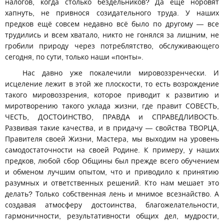
налогов, когда столько бездельников? Да ещё норовят
хапнуть, не привнося созидательного труда. У наших
предков ещё совсем недавно всё было по другому — все
трудились и всем хватало, никто не гонялся за лишним, не
гробили природу через потреблятство, обслуживающего
сегодня, по сути, только наши «понты».
Нас давно уже покалечили мировоззренчески. И
исцеление лежит в этой же плоскости, то есть возрождение
такого мировоззрения, которое приводит к развитию и
миротворению такого уклада жизни, где правит СОВЕСТЬ,
ЧЕСТЬ, ДОСТОИНСТВО, ПРАВДА и СПРАВЕДЛИВОСТЬ.
Развивая такие качества, и в придачу — свойства ТВОРЦА,
Правителя своей Жизни, Мастера, мы выходим на уровень
самодостаточности на своей Родине. К примеру, у наших
предков, любой сбор Общины был прежде всего обучением
и обменом лучшим опытом, что и приводило к принятию
разумных и ответственных решений. Кто нам мешает это
делать? Только собственная лень и мнимое всезнайство. А
создавая атмосферу достоинства, благожелательности,
гармоничности, результативности общих дел, мудрости,