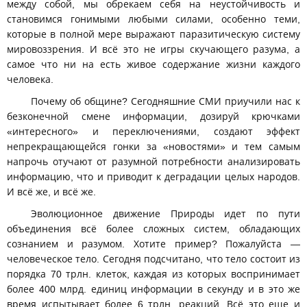
между собой, мы обрекаем себя на неустойчивость и
становимся гонимыми любыми силами, особенно теми,
которые в полной мере выражают паразитическую систему
мировоззрения. И всё это не игры скучающего разума, а
самое что ни на есть живое содержание жизни каждого
человека.
Почему об общине? Сегодняшние СМИ приучили нас к
безконечной смене информации, дозируй крючками
«интересного» и переключениями, создают эффект
непрекращающейся гонки за «новостями» и тем самым
напрочь отучают от разумной потребности анализировать
информацию, что и приводит к деградации целых народов.
И всё же, и всё же.
Эволюционное движение Природы идет по пути
объединения всё более сложных систем, обладающих
сознанием и разумом. Хотите пример? Пожалуйста —
человеческое тело. Сегодня подсчитано, что тело состоит из
порядка 70 трлн. клеток, каждая из которых воспринимает
более 400 млрд. единиц информации в секунду и в это же
время испытывает более 6 трлн. реакций. Всё это еще и