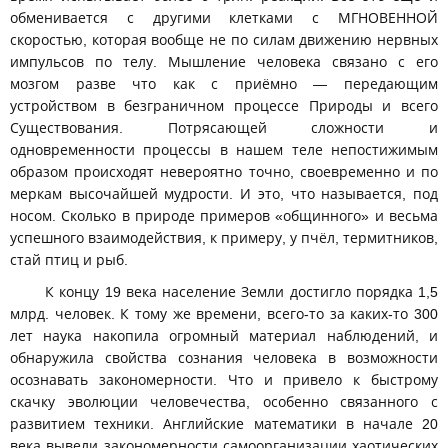
обменивается с другими клетками с МГНОВЕННОЙ
скоростью, которая вообще не по силам движению нервных
импульсов по телу. Мышление человека связано с его
мозгом разве что как с приёмно — передающим
устройством в безграничном процессе Природы и всего
Существования. Потрясающей сложности и
одновременности процессы в нашем теле непостижимым
образом происходят невероятно точно, своевременно и по
меркам высочайшей мудрости. И это, что называется, под
носом. Сколько в природе примеров «общинного» и весьма
успешного взаимодействия, к примеру, у пчёл, термитников,
стай птиц и рыб.
К концу 19 века население Земли достигло порядка 1,5
млрд. человек. К тому же времени, всего-то за каких-то 300
лет наука накопила огромный материал наблюдений, и
обнаружила свойства сознания человека в возможности
осознавать закономерности. Что и привело к быстрому
скачку эволюции человечества, особенно связанного с
развитием техники. Английские математики в начале 20
века вывели закономерности самоорганизации хаотических