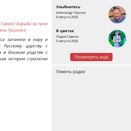
Улыбнитесь
Александр Чернов
6 августа 2026
-Гирея
/
Борьба за трон
ана Грозного
В цветах
Лидия Савина
иса загоняли в нору и
5 августа 2026
 Русскому царству с
 в близком родстве с
Посмотреть ещё
ная история стратегии
Помочь радио