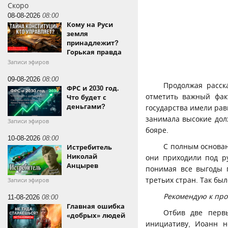
Скоро
08-08-2026
08:00
Кому на Руси
земля
принадлежит?
Горькая правда
Записи эфиров
09-08-2026
08:00
Продолжая расск
ФРС и 2030 год.
отметить важный фак
Что будет с
деньгами?
государства имели рав
занимала высокие дол
Записи эфиров
бояре.
10-08-2026
08:00
С полным основан
Истребитель
Николай
они приходили под ру
Анцырев
понимая все выгоды 
третьих стран. Так бы
Записи эфиров
Рекомендую к пр
11-08-2026
08:00
Главная ошибка
Отбив две перв
«добрых» людей
инициативу, Иоанн н