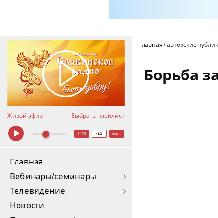
главная
/
авторские публи
Борьба з
Живой эфир
Выбрать плейлист
128
64
муз
Главная
Вебинары/семинары
Телевидение
Новости