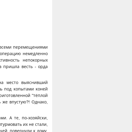
а всеми перемещениями
 операцию немедленно
ктивность непокорных
а пришла весть - орда
на место выяснивший
сь под копытами коней
приготовленной "тёплой
ь же впустую?! Однако,
и. А те, по-хозяйски,
турмовать их не стали,
чей, повернули к дому.