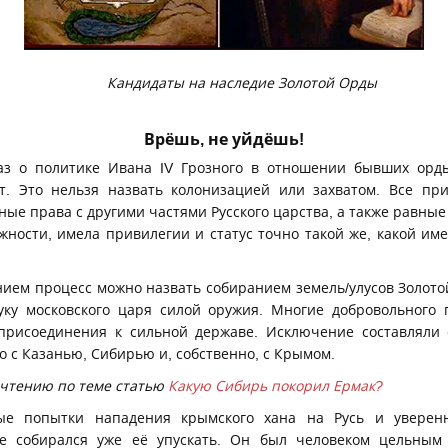
Кандидаты на наследие Золотой Орды
Врёшь, не уйдёшь!
аз о политике Ивана IV Грозного в отношении бывших орды
т. Это нельзя назвать колонизацией или захватом. Все при
ные права с другими частями Русского царства, а также равные
жности, имела привилегии и статус точно такой же, какой им
ием процесс можно назвать собиранием земель/улусов Золото
ку московского царя силой оружия. Многие добровольного 
присоединения к сильной державе. Исключение составляли 
ло с Казанью, Сибирью и, собственно, с Крымом.
очтению по теме статью
Какую Сибирь покорил Ермак?
ые попытки нападения крымского хана на Русь и уверенн
е собирался уже её упускать. Он был человеком цельным