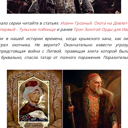
ало серии читайте в статьях:
Иоанн Грозный. Охота на Девлет
 первый - Тульское побоище
и ранее
Трон Золотой Орды для Ив
ли в нашей истории времена, когда крымского хана, как л
рел охотника. Не верите? Окончательно извести угрозу
редстоящая война с Литвой, правящая элита которой была
буквально, спасла татар от полного поражения. Поразитель