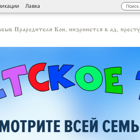
ликации
Лавка
абыв Прародителя Кон, низринется в ад, престу