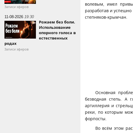
волевым, имел привы
Записи эфиров
разработав и успешно
11-08-2026
19:30
степняков-крымчан.
Рожаем без боли.
Использование
опорного голоса в
естественных
родах
Записи эфиров
Основная пробле
безводная степь. А 
артиллерия и стрельц
реки, по которым мож
форпосты.
Во всём этом ра