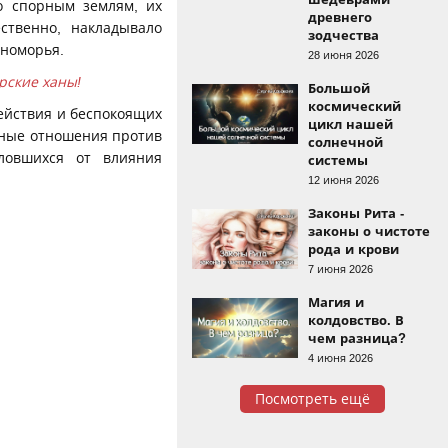
о спорным землям, их
древнего
ественно, накладывало
зодчества
рноморья.
28 июня 2026
рские ханы!
Большой
космический
ействия и беспокоящих
цикл нашей
зные отношения против
солнечной
оловшихся от влияния
системы
12 июня 2026
Законы Рита -
законы о чистоте
рода и крови
7 июня 2026
Магия и
колдовство. В
чем разница?
4 июня 2026
Посмотреть ещё