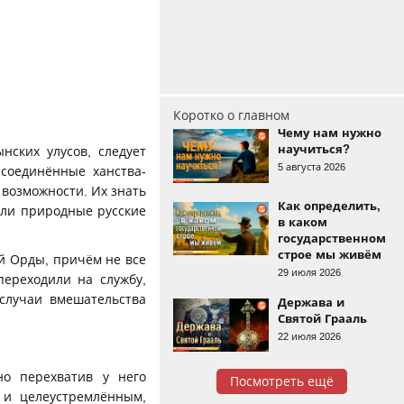
Коротко о главном
Чему нам нужно
научиться?
нских улусов, следует
5 августа 2026
соединённые ханства-
 возможности. Их знать
Как определить,
ели природные русские
в каком
государственном
строе мы живём
й Орды, причём не все
29 июля 2026
переходили на службу,
случаи вмешательства
Держава и
Святой Грааль
22 июля 2026
о перехватив у него
Посмотреть ещё
 и целеустремлённым,