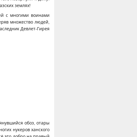
азских землях!
бей с многими воинами
еряв множество людей,
наследник Девлет-Гирея
тянувшийся обоз, отары
ногих нукеров ханского
сё это добро на правый