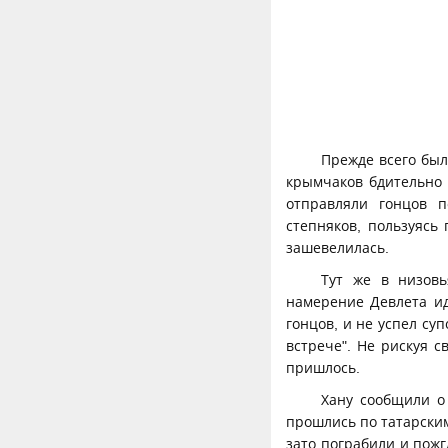
Прежде всего бы
крымчаков бдительно
отправляли гонцов п
степняков, пользуясь
зашевелилась.
Тут же в низов
намерение Девлета ид
гонцов, и не успел су
встрече". Не рискуя с
пришлось.
Хану сообщили о 
прошлись по татарским
зато пограбили и пожг