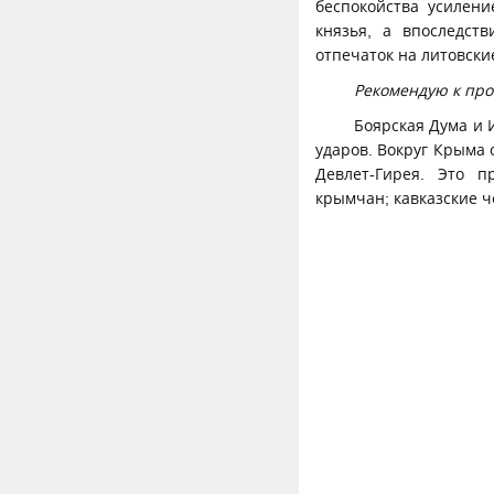
беспокойства усилен
князья, а впоследств
отпечаток на литовск
Рекомендую к пр
Боярская Дума и 
ударов. Вокруг Крыма
Девлет-Гирея. Это п
крымчан; кавказские ч