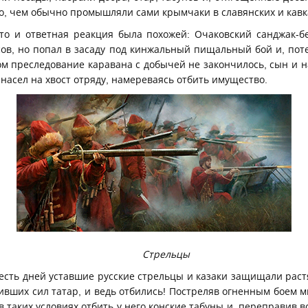
то, чем обычно промышляли сами крымчаки в славянских и кавк
что и ответная реакция была похожей: Очаковский санджак-
сов, но попал в засаду под кинжальный пищальный бой и, пот
ом преследование каравана с добычей не закончилось, сын и 
насел на хвост отряду, намереваясь отбить имущество.
Стрельцы
Шесть дней уставшие русские стрельцы и казаки защищали рас
ивших сил татар, и ведь отбились! Постреляв огненным боем м
в таких условиях отбить у него конские табуны и, переправив в