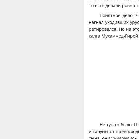
То есть делали ровно 
Понятное дело, 
нагнал уходивших уру
ретировался. Но на эт
калга Мухаммед-Гирей 
Не тут-то было. 
и табуны от превосход
сына, они умудрились 