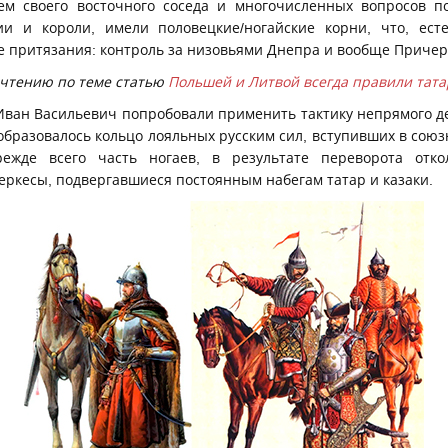
ием своего восточного соседа и многочисленных вопросов п
ии и короли, имели половецкие/ногайские корни, что, ест
ие притязания: контроль за низовьями Днепра и вообще Приче
очтению по теме статью
Польшей и Литвой всегда правили тата
Иван Васильевич попробовали применить тактику непрямого д
 образовалось кольцо лояльных русским сил, вступивших в сою
режде всего часть ногаев, в результате переворота отк
еркесы, подвергавшиеся постоянным набегам татар и казаки.