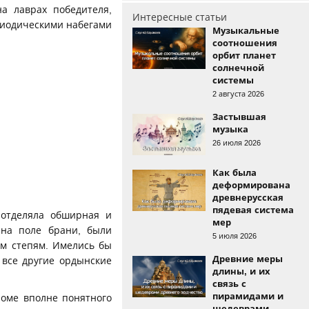
а лаврах победителя,
Интересные статьи
риодическими набегами
Музыкальные
соотношения
орбит планет
солнечной
системы
2 августа 2026
Застывшая
музыка
26 июля 2026
Как была
деформирована
древнерусская
пядевая система
 отделяла обширная и
мер
 на поле брани, были
5 июля 2026
им степям. Имелись бы
Древние меры
 все другие ордынские
длины, и их
связь с
пирамидами и
роме вполне понятного
шедеврами