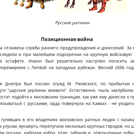
Русские ратники
Позиционная война
ла отлажена служба раннего предупреждения и донесений. З
 следили и при малейшем подозрении на крупную войсковую
о эстафете. Иоанн был решительно настроен погасить а
 перемирием с Литвой на западных рубежах. Весной 1556 год
ья Днепра был послан отряд М. Ржевского, по прибытии 
ти "царские укрАины воевати". Естественно, пыль заклубила
постат подойти к московским границам, как уже ему донесли о 
вязываться с русскими, орда повернула на Кавказ - не уходит
гулявших в его владениях московских ратных людях с казакам
 улусам, вусмерть перепугали несколько крупных городов, но ш
ли посады, набрали добра, отар, табунов и, отягощенные добы