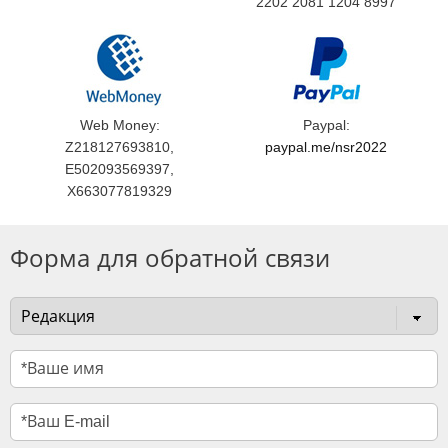
2202 2081 1204 8997
Web Money:
Paypal:
Z218127693810,
paypal.me/nsr2022
E502093569397,
X663077819329
Форма для обратной связи