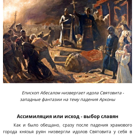
Епископ Абесалом низвергает идола Святовита -
западные фантазии на тему падения Арконы
Ассимиляция или исход - выбор славян
Как и было обещано, сразу после падения храмового
города князья руян низвергли идолов Святовита у себя в