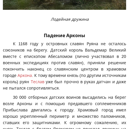
Лодейная дружина
Падение Арконы
К 1168 году у островных славян Руяна не осталось
союзников на берегу. Датский король Вальдемар Великий
вместе с епископом Абесаломом (лично участвовал в 20
военных экспедициях против славян), приняли решение
покончить наконец со славянским центром в храмовом
городе
Аркона
. К тому времени князь (по другим источникам
король) руян
Теслав
уже был прочно в руках датчан и даже
не пытался сопротивляться.
30 000 отборных датских воинов высадились на берег
возле Арконы и с помощью предавшего соплеменников
Прибыслава двигались к городу. Храмовый город имел
хорошо укрепленный периметр и множество паломников,
ставших его защитниками. К огромному сожалению, их
князь Теслав с братом Яромаром не прислал дружину на