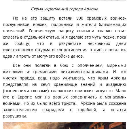
Схема укреплений города Аркона
Но на его защиту встали 300 храмовых воинов-
послушников, волхвы, паломники и жители близлежащих
поселений. Героическую защиту святыни славян стоит
описать в отдельной статье, и я сделаю это чуть позже, пока
же сообщу, что в результате нескольких дней
ожесточенного штурма и сопротивления в живых осталось
едва ли треть от могучего войска данов.
Все они полегли в бою с ополчением, мирными
жителями и тремястами витязями-охранниками. И это
чистая правда, ведь надо учитывать, что Храм Арконы
представлял из себя хранилище знаний и академию
(нынешними словами) славянских воинских искусств. Мало
кто в Европе мог на равных соперничать с монахами-
воинами. Но их было всего триста... Аркона была сожжена
зажигательными снарядами с кораблей, а остатки
разрушены.