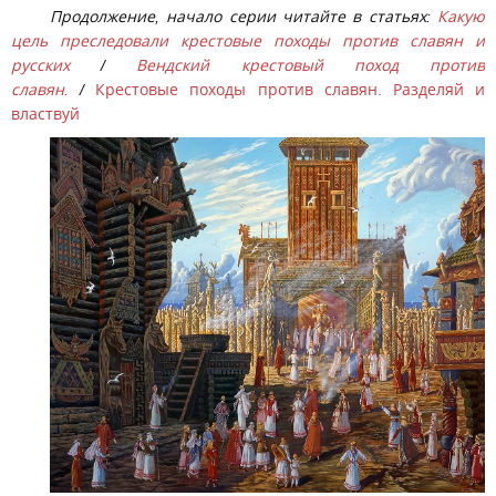
Продолжение, начало серии читайте в статьях:
Какую
цель преследовали крестовые походы против славян и
русских
/
Вендский крестовый поход против
славян.
/
Крестовые походы против славян. Разделяй и
властвуй