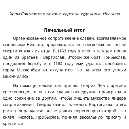
Храм Святовита в Арконе, картина художника Иванова
Печальный итог
Организованное сопротивление славян, возглавляемое
сыновьями Никлота, продолжалось еще несколько лет после
смерти князя - их отца. В 1163 году в плен к немцам попал
один из братьев - Вартислав. Второй же брат Прибыслав,
продолжил борьбу и в 1164 году ему удалось освободить
город Мекленбург от оккупантов. Но на этом его успехи
закончились.
На помощь колонистам пришел Генрих Лев с армией
крестоносцев, и остатки славянских дружин проигрывали
одно сражение за другим. Чтобы лишить мужества лидера
сопротивления, Генрих казнил пленного Вартислава, и его
расчет оправдался: после долгих переговоров второй сын
князя Никлота, Прибыслав, принял вассальную присягу и
крестился.