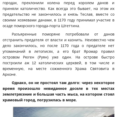
городах, преклонили колена перед королем данов и
приняли католичество. Как всегда это бывает, на этом их
предательство не закончилось и князь Теслав, вместе со
своими хозяевами данами, в 1170 году принимал участие в
осаде поморского города-порта Штеттина.
Разъяренные поморяне потребовали от данов
отстранить предателя от власти и казнить. Неизвестно чем
дело закончилось, но после 1170 года о предателе нет
упоминаний в летописях, а его брат Яромар правил
островом Рюген (Руян) уже один. На острове быстро
построили аж 12 католических церквей, в том числе и
временную, на месте сожженного Храма Святовита в
Арконе.
Однако, он не простоял там долго: через некоторое
время произошло невиданное доселе в тех местах
землетрясение и большая часть мыса, на котором стоял
храмовый город, погрузилась в море.