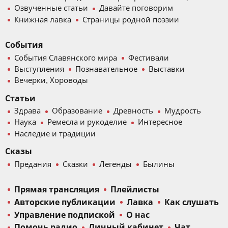
Озвученные статьи
Давайте поговорим
Книжная лавка
Страницы родной поэзии
События
События Славянского мира
Фестивали
Выступления
Познавательное
Выставки
Вечерки, Хороводы
Статьи
Здрава
Образование
Древность
Мудрость
Наука
Ремесла и рукоделие
Интересное
Наследие и традиции
Сказы
Предания
Сказки
Легенды
Былины
Прямая трансляция
Плейлисты
Авторские публикации
Лавка
Как слушать
Управление подпиской
О нас
Помочь радио
Личный кабинет
Чат