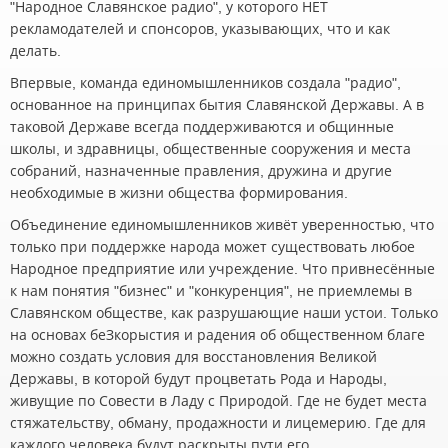
"Народное Славянское радио", у которого НЕТ
рекламодателей и спонсоров, указывающих, что и как
делать.
Впервые, команда единомышленников создала "радио",
основанное на принципах бытия Славянской Державы. А в
таковой Державе всегда поддерживаются и общинные
школы, и здравницы, общественные сооружения и места
собраний, назначенные правления, дружина и другие
необходимые в жизни общества формирования.
Объединение единомышленников живёт уверенностью, что
только при поддержке народа может существовать любое
Народное предприятие или учреждение. Что привнесённые
к нам понятия "бизнес" и "конкуренция", не приемлемы в
Славянском обществе, как разрушающие наши устои. Только
на основах беЗкорыстия и радения об общественном благе
можно создать условия для восстановления Великой
Державы, в которой будут процветать Рода и Народы,
живущие по Совести в Ладу с Природой. Где не будет места
стяжательству, обману, продажности и лицемерию. Где для
каждого человека будут раскрыты пути его