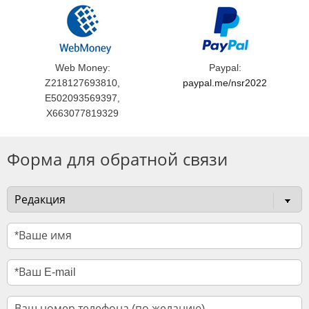
Web Money:
Paypal:
Z218127693810,
paypal.me/nsr2022
E502093569397,
X663077819329
Форма для обратной связи