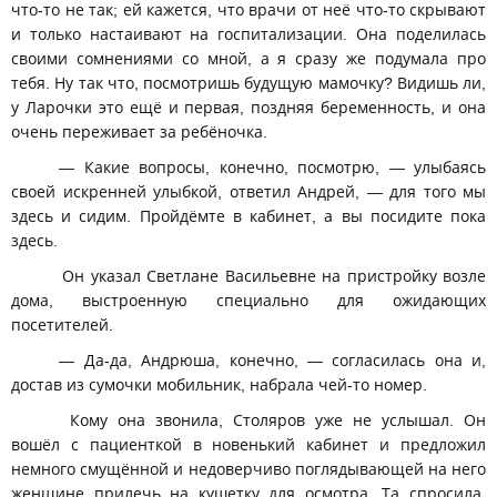
что-то не так; ей кажется, что врачи от неё что-то скрывают
и только настаивают на госпитализации. Она поделилась
своими сомнениями со мной, а я сразу же подумала про
тебя. Ну так что, посмотришь будущую мамочку? Видишь ли,
у Ларочки это ещё и первая, поздняя беременность, и она
очень переживает за ребёночка.
— Какие вопросы, конечно, посмотрю, — улыбаясь
своей искренней улыбкой, ответил Андрей, — для того мы
здесь и сидим. Пройдёмте в кабинет, а вы посидите пока
здесь.
Он указал Светлане Васильевне на пристройку возле
дома, выстроенную специально для ожидающих
посетителей.
— Да-да, Андрюша, конечно, — согласилась она и,
достав из сумочки мобильник, набрала чей-то номер.
Кому она звонила, Столяров уже не услышал. Он
вошёл с пациенткой в новенький кабинет и предложил
немного смущённой и недоверчиво поглядывающей на него
женщине прилечь на кушетку для осмотра. Та спросила,