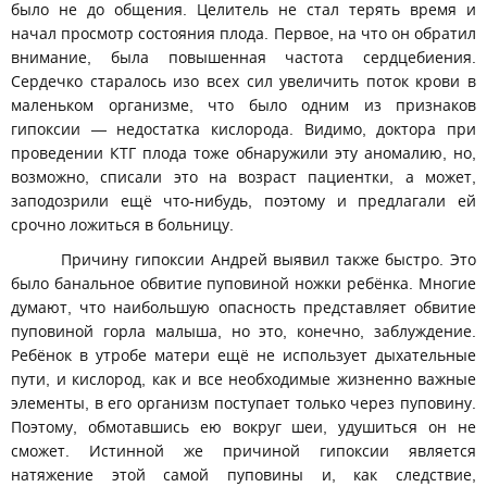
было не до общения. Целитель не стал терять время и
начал просмотр состояния плода. Первое, на что он обратил
внимание, была повышенная частота сердцебиения.
Сердечко старалось изо всех сил увеличить поток крови в
маленьком организме, что было одним из признаков
гипоксии — недостатка кислорода. Видимо, доктора при
проведении КТГ плода тоже обнаружили эту аномалию, но,
возможно, списали это на возраст пациентки, а может,
заподозрили ещё что-нибудь, поэтому и предлагали ей
срочно ложиться в больницу.
Причину гипоксии Андрей выявил также быстро. Это
было банальное обвитие пуповиной ножки ребёнка. Многие
думают, что наибольшую опасность представляет обвитие
пуповиной горла малыша, но это, конечно, заблуждение.
Ребёнок в утробе матери ещё не использует дыхательные
пути, и кислород, как и все необходимые жизненно важные
элементы, в его организм поступает только через пуповину.
Поэтому, обмотавшись ею вокруг шеи, удушиться он не
сможет. Истинной же причиной гипоксии является
натяжение этой самой пуповины и, как следствие,