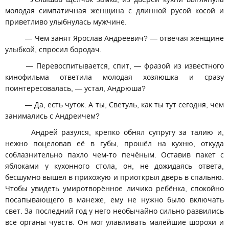
молодая симпатичная женщина с длинной русой косой и
приветливо улыбнулась мужчине.
— Чем занят Ярослав Андреевич? — отвечая женщине
улыбкой, спросил бородач.
— Перевоспитывается, спит, — фразой из известного
кинофильма ответила молодая хозяюшка и сразу
поинтересовалась, — устал, Андрюша?
— Да, есть чуток. А ты, Светуль, как ты тут сегодня, чем
занимались с Андреичем?
Андрей разулся, крепко обнял супругу за талию и,
нежно поцеловав её в губы, прошёл на кухню, откуда
соблазнительно пахло чем-то печёным. Оставив пакет с
яблоками у кухонного стола, он, не дожидаясь ответа,
бесшумно вышел в прихожую и приоткрыл дверь в спальню.
Чтобы увидеть умиротворённое личико ребёнка, спокойно
посапывающего в манеже, ему не нужно было включать
свет. За последний год у него необычайно сильно развились
все органы чувств. Он мог улавливать малейшие шорохи и