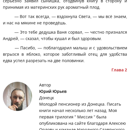
серьёзно заявил сынишка, отодвинув книгу в сторону и
принимая из материнских рук ароматный плод.
— Вот так всегда, — вздохнула Света, — мы всё знаем,
и нас на мякине не проведёшь.
— Это тебе дедушка Ваня сорвал, — честно признался
Андрей, — сказал, чтобы кушал и был здоровым.
— Пасибо, — поблагодарил малыш и с удовольствием
вгрызся в яблоко, которое заботливый отец для удобства
едва успел разрезать на две половинки.
Глава 2
Автор
Юрий Юрьев
Донецк
Молодой пенсионер из Донецка. Писать
книги начал несколько лет назад. Моя
первая трилогия " Миссия " была
опубликована на сайте благодаря Алексею
Орлову и команде Народного Славянского