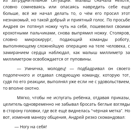
из затруднительной ситуации. Малыш сначала нехотя,
словно сомневаясь или опасаясь навредить себе ещё
больше, всё же начал делать то, о чём его просил этот
незнакомый, но такой добрый и приятный голос. По просьбе
Андрея он потянул ножку чуть на себя, пошевелил своими
крохотными пальчиками, снова выпрямил ножку. Столяров,
словно микрохирург, подающий команды роботу,
выполняющему сложнейшую операцию на теле человека, с
замиранием сердца наблюдал, как малыш миллиметр за
миллиметром освобождается от пуповины.
— Умничка, молодец! — подбадривал он своего
подопечного и отдавал следующую команду, которую тот,
судя по его реакции, выполнял уже если не с удовольствием,
то вполне охотно.
Мягко, чтобы не испугать ребёнка, отдавая приказы,
целитель одновременно не забывал бросать беглые взгляды
в сторону головки, где всё ещё виднелась “чёрная метка”. Но
вот, изменив манеру общения, Андрей резко скомандовал:
— Ногу на себя!