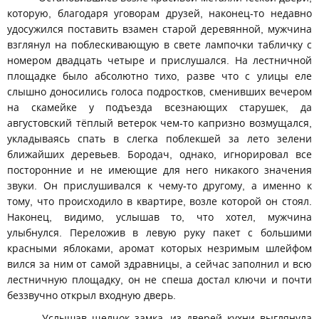
которую, благодаря уговорам друзей, наконец-то недавно
удосужился поставить взамен старой деревянной, мужчина
взглянул на поблескивающую в свете лампочки табличку с
номером двадцать четыре и прислушался. На лестничной
площадке было абсолютно тихо, разве что с улицы еле
слышно доносились голоса подростков, сменивших вечером
на скамейке у подъезда всезнающих старушек, да
августовский тёплый ветерок чем-то капризно возмущался,
укладываясь спать в слегка поблекшей за лето зелени
ближайших деревьев. Бородач, однако, игнорировал все
посторонние и не имеющие для него никакого значения
звуки. Он прислушивался к чему-то другому, а именно к
тому, что происходило в квартире, возле которой он стоял.
Наконец, видимо, услышав то, что хотел, мужчина
улыбнулся. Переложив в левую руку пакет с большими
красными яблоками, аромат которых незримым шлейфом
вился за ним от самой здравницы, а сейчас заполнил и всю
лестничную площадку, он не спеша достал ключи и почти
беззвучно открыл входную дверь.
Услышав щелчок замка, из дверей кухни выглянула