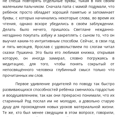
не спеша повторять отдельные буквы, тыкая в них своим
маленьким пальчиком. Сначала папа с мамой подумали, что
ребёнок просто обладает хорошей памятью и запоминает
буквы, с которых начинались некоторые слова, во время их
чтения, однако вскоре убедились в своём заблуждении.
Делать было нечего, пришлось Светлане нежданно-
негаданно покупать азбуку и закреплять с сыном то, что он
выучил каким-то интуитивным способом. Сейчас, в свои год
и пять месяцев, Ярослав с удовольствием по слогам читал
сказки Пушкина. Это была его любимая книжка, открывая
которую, он иногда замирал, словно погружаясь в
медитацию, для того, чтобы понять сокрытый от
непосвящённого человека глубинный смысл только что
прочитанных им слов.
Первое удивление родителей по поводу так быстро
развивающихся способностей ребёнка сменилось гордостью
и воодушевлением, так как они прекрасно понимали, что их
старинный Род послал им не молодую, а довольно старую
душу для прохождения новых уроков материальной жизни.
Те же, кто был менее сведущим в этом вопросе, говорили,