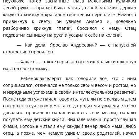
неуклюже потёр заспанные глаза маленьким кулачком
левой руки — правая была занята, в ней мальчик держал
какую-то книжку в красивом глянцевом переплёте. Немного
привыкнув к свету, он увидел Андрея и, довольно
разборчиво крикнув: “папа”, бросился к нему. Отец
подхватил сынишку на руки и усадил к себе на колени.
— Как дела, Ярослав Андреевич? — с напускной
строгостью спросил он.
— Халасо, — также серьёзно ответил малыш и шлёпнул
на стол свою книжку.
Ребёнок-акселерат, как говорили все, кто с ним
соприкасался, отличался не только своим весом и ростом, но
и изрядными успехами в своём интеллектуальном развитии.
После года он уже начал говорить, чуть ли не с каждым днём
совершенствуя свою речь, а когда родители увидели, что он
довольно правильно начал излагать свои мысли, начали
покупать ему детские книги. Вначале малыш просто слушал
сказки, которые читали ему каждый вечер либо мама, либо
отец, а позже, чем немало удивил своих родителей, начал