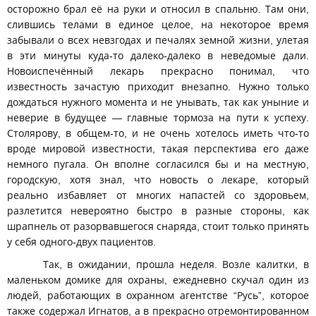
осторожно брал её на руки и относил в спальню. Там они,
слившись телами в единое целое, на некоторое время
забывали о всех невзгодах и печалях земной жизни, улетая
в эти минуты куда-то далеко-далеко в неведомые дали.
Новоиспечённый лекарь прекрасно понимал, что
известность зачастую приходит внезапно. Нужно только
дождаться нужного момента и не унывать, так как уныние и
неверие в будущее — главные тормоза на пути к успеху.
Столярову, в общем-то, и не очень хотелось иметь что-то
вроде мировой известности, такая перспектива его даже
немного пугала. Он вполне согласился бы и на местную,
городскую, хотя знал, что новость о лекаре, который
реально избавляет от многих напастей со здоровьем,
разлетится невероятно быстро в разные стороны, как
шрапнель от разорвавшегося снаряда, стоит только принять
у себя одного-двух пациентов.
Так, в ожидании, прошла неделя. Возле калитки, в
маленьком домике для охраны, ежедневно скучал один из
людей, работающих в охранном агентстве “Русь”, которое
также содержал Игнатов, а в прекрасно отремонтированном