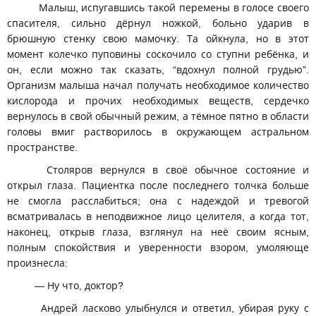
Малыш, испугавшись такой перемены в голосе своего
спасителя, сильно дёрнул ножкой, больно ударив в
брюшную стенку свою мамочку. Та ойкнула, но в этот
момент колечко пуповины соскочило со ступни ребёнка, и
он, если можно так сказать, “вдохнул полной грудью”.
Организм малыша начал получать необходимое количество
кислорода и прочих необходимых веществ, сердечко
вернулось в свой обычный режим, а тёмное пятно в области
головы вмиг растворилось в окружающем астральном
пространстве.
Столяров вернулся в своё обычное состояние и
открыл глаза. Пациентка после последнего толчка больше
не смогла расслабиться; она с надеждой и тревогой
всматривалась в неподвижное лицо целителя, а когда тот,
наконец, открыв глаза, взглянул на неё своим ясным,
полным спокойствия и уверенности взором, умоляюще
произнесла:
— Ну что, доктор?
Андрей ласково улыбнулся и ответил, убирая руку с