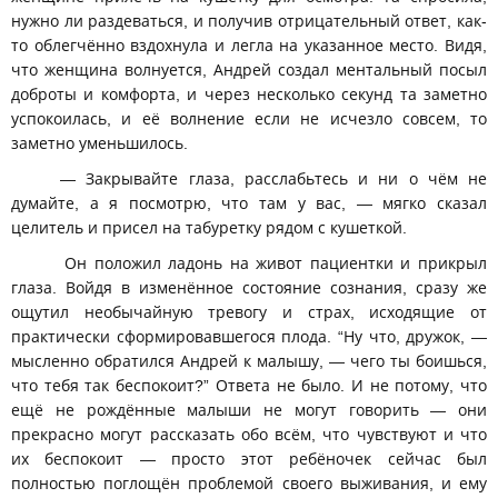
нужно ли раздеваться, и получив отрицательный ответ, как-
то облегчённо вздохнула и легла на указанное место. Видя,
что женщина волнуется, Андрей создал ментальный посыл
доброты и комфорта, и через несколько секунд та заметно
успокоилась, и её волнение если не исчезло совсем, то
заметно уменьшилось.
— Закрывайте глаза, расслабьтесь и ни о чём не
думайте, а я посмотрю, что там у вас, — мягко сказал
целитель и присел на табуретку рядом с кушеткой.
Он положил ладонь на живот пациентки и прикрыл
глаза. Войдя в изменённое состояние сознания, сразу же
ощутил необычайную тревогу и страх, исходящие от
практически сформировавшегося плода. “Ну что, дружок, —
мысленно обратился Андрей к малышу, — чего ты боишься,
что тебя так беспокоит?” Ответа не было. И не потому, что
ещё не рождённые малыши не могут говорить — они
прекрасно могут рассказать обо всём, что чувствуют и что
их беспокоит — просто этот ребёночек сейчас был
полностью поглощён проблемой своего выживания, и ему