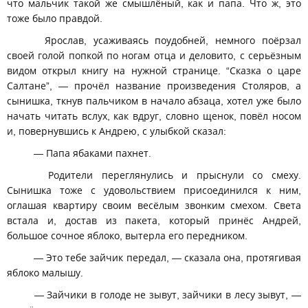
что мальчик такой же смышлёный, как и папа. Что ж, это
тоже было правдой.
Ярослав, усаживаясь поудобней, немного поёрзал
своей голой попкой по ногам отца и деловито, с серьёзным
видом открыл книгу на нужной странице. “Сказка о царе
Салтане”, — прочёл название произведения Столяров, а
сынишка, ткнув пальчиком в начало абзаца, хотел уже было
начать читать вслух, как вдруг, словно щенок, повёл носом
и, повернувшись к Андрею, с улыбкой сказал:
— Папа ябаками пахнет.
Родители переглянулись и прыснули со смеху.
Сынишка тоже с удовольствием присоединился к ним,
оглашая квартиру своим весёлым звонким смехом. Света
встала и, достав из пакета, который принёс Андрей,
большое сочное яблоко, вытерла его передником.
— Это тебе зайчик передал, — сказала она, протягивая
яблоко малышу.
— Зайчики в голоде не зывут, зайчики в лесу зывут, —