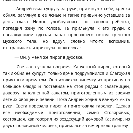
Андрей взял супругу за руки, притянул к себе, крепко
обнял, заглянул в её ясные и такие привычно уставшие за
день глаза. Нежно улыбнувшись, он, словно ребёнка,
погладил жену по голове. Та прильнула к его груди, с
наслаждением вдыхая запах пропахшего потом крепкого
мужского тела, но вдруг, словно что-то вспомнив,
отстранилась и крикнула вполголоса:
— Ой, у меня же пирог в духовке.
Светлана успела вовремя. Капустный пирог, который
так любил её супруг, только ярче подрумянился и благоухал
приятным ароматом. Она извлекла выпечку из противня на
большое блюдо и поставила на стол рядом с салатницей,
доверху наполненной салатом, приготовленным из свежих
летних овощей и зелени. Пока Андрей ходил в ванную мыть
руки, Света порезала пирог и приготовила тарелки. Сделав
все необходимые приготовления, семья Столяровых,
состоящая, как говорил их вездесущий домовой Казимир, из
двух с половиной человек, принялась за вечернюю трапезу.