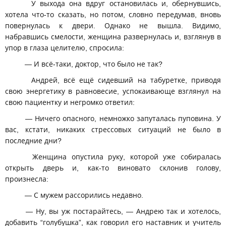
У выхода она вдруг остановилась и, обернувшись,
хотела что-то сказать, но потом, словно передумав, вновь
повернулась к двери. Однако не вышла. Видимо,
набравшись смелости, женщина развернулась и, взглянув в
упор в глаза целителю, спросила:
— И всё-таки, доктор, что было не так?
Андрей, всё ещё сидевший на табуретке, приводя
свою энергетику в равновесие, успокаивающе взглянул на
свою пациентку и негромко ответил:
— Ничего опасного, немножко запуталась пуповина. У
вас, кстати, никаких стрессовых ситуаций не было в
последние дни?
Женщина опустила руку, которой уже собиралась
открыть дверь и, как-то виновато склонив голову,
произнесла:
— С мужем рассорились недавно.
— Ну, вы уж постарайтесь, — Андрею так и хотелось,
добавить “голубушка”, как говорил его наставник и учитель