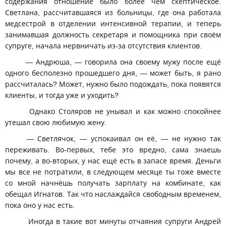
содержания отношение было более чем скептическое.
Светлана, рассчитавшаяся из больницы, где она работала
медсестрой в отделении интенсивной терапии, и теперь
занимавшая должность секретаря и помощника при своём
супруге, начала нервничать из-за отсутствия клиентов.
— Андрюша, — говорила она своему мужу после ещё
одного бесполезно прошедшего дня, — может быть, я рано
рассчиталась? Может, нужно было подождать, пока появятся
клиенты, и тогда уже и уходить?
Однако Столяров не унывал и как можно спокойнее
утешал свою любимую жену.
— Светлячок, — успокаивал он её, — не нужно так
переживать. Во-первых, тебе это вредно, сама знаешь
почему, а во-вторых, у нас ещё есть в запасе время. Деньги
мы все не потратили, в следующем месяце ты тоже вместе
со мной начнёшь получать зарплату на комбинате, как
обещал Игнатов. Так что наслаждайся свободным временем,
пока оно у нас есть.
Иногда в такие вот минуты отчаяния супруги Андрей