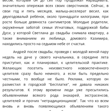
весом, который он до сих пор продолжал наращивать,
значительно опережая всех своих сверстников. Сейчас, в
свои год и пять месяцев, малыш-акселерат весил, как
двухгодовалый ребёнок, около тринадцати килограмм, при
росте больше девяноста сантиметров. Молодые родители,
окружённые заботой семьи Игнатовых, поддержкой бабы
Дуси, у которой Светлана до свадьбы снимала квартиру, а
также вниманием их любимца, домового Казимира,
находились просто на седьмом небе от счастья.
Андрей после свадьбы, проведя с молодой женой пару
недель на даче у своего начальника, в середине лета
приступил, как и планировал, к целительской практике.
Желающих посетить неизвестного новоиспечённого
целителя сразу было немного, а если быть предельно
честными, то вообще не было. Реклама, которую он
разместил в городской “Бесплатке”, не давала никаких
результатов. К этому времени люди уже пресытились
объявлениями всякого рода знахарей, экстрасенсов,
целителей и прочих “нетрадиционщиков”. Так что ко всем
вновь и вновь появляющимся объявлениям такого