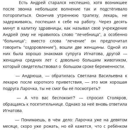
Есть Андрей старался неспешно, хотя возникшее
после звонка небольшое волнение так и подстёгивало
поторопиться. Окончив утреннюю трапезу, лекарь, не
задерживаясь, поспешил к себе на работу. Через десять
минут в калитку здравницы, как называл своё учреждение
Андрей (ему не нравилось слово “лечебница”, а особенно
“больница”; вместо слова “лечение” он предпочитал
говорить “оздоровление”), вошли две женщины. Одной из
них была хорошо знакомая супруга Игнатова, другой —
женщина средних лет с довольно большим животиком,
который свидетельствовал о большом сроке беременности.
— Андрюша, — обратилась Светлана Васильевна к
лекарю после короткого приветствия, — это моя хорошая
подруга Ларочка, ты не смог бы её посмотреть?
— А что вас беспокоит? — спросил Столяров,
обращаясь к посетительнице. Однако за неё вновь ответила
Игнатова.
— Понимаешь, в чём дело: Ларочка уже на девятом
месяце, скоро уже рожать, но ей кажется, что с ребёнком