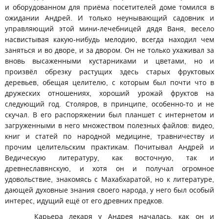
и оборудованном для приёма посетителей доме томился в
ожидании Андрей. И только неунывающий садовник и
управляющий этой мини-лечебницей дядя Ваня, весело
насвистывая какую-нибудь мелодию, всегда находил чем
заняться и во дворе, и за двором. Он не только ухаживал за
вновь высаженными кустарниками и цветами, но и
произвёл обрезку растущих здесь старых фруктовых
деревьев, обещая целителю, с которым был почти что в
дружеских отношениях, хороший урожай фруктов на
следующий год. Столяров, в принципе, особенно-то и не
скучал. В его распоряжении был планшет с интернетом и
загруженными в него множеством полезных файлов: видео,
книг и статей по народной медицине, травничеству и
прочим целительским практикам. Почитывал Андрей и
Ведическую литературу, как восточную, так и
древнеславянскую, и хотя он и получал огромное
удовольствие, знакомясь с Махабхаратой, но к литературе,
дающей духовные знания своего народа, у него был особый
интерес, идущий ещё от его древних предков.
Карьера лекаря у Андрея началась, как он и