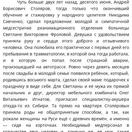
Чуть больше двух лет назад, десятого июня, Андрей
Борисович Столяров, тогда только что окончивший
обучение и стажировку у народного целителя Никодима
Савченко, сделал предложение молодой и симпатичной
медсестричке реанимационного отделения больницы
Светлане Викторовне Фроловой. Девушка с удовольствием
приняла руку и сердце этого доброго и отзывчивого
человека. Она полюбила его практически с первых дней его
пребывания в травматологии, в которой она тогда работала,
и в которую он попал после страшной аварии,
произошедшей на автотрассе. Ровно через девять месяцев
после свадьбы в молодой семье появился ребёнок, который,
родившись восьмого марта, сделал своей маме подарочек к
празднику в виде себя. Для Светланы и её мужа их прямой
начальник и друг, директор мебельного комбината Олег
Витальевич Игнатов, пригласил специалистку-акушера
откуда-то из Сибири. Та прямо на квартире Столяровых
приняла роды не общепринятым способом, а так, как
рожали женщины на Руси ещё с древних времён, а именно
— сидя на корточках. Необходимый медперсонал в
количестве двух человек и, конечно же, её муж, также