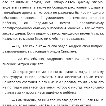
еле слышимые звуки; мог, уподобляясь дикому зверю,
видеть в темноте, а также на большом расстоянии ощущать
тончайшие ароматы, которых не различил бы нос ни одного
обычного человека. С умилением рассмотрев спящего
ребёнка, он подмигнул почти неразличимому
полупрозрачному облачку у изголовья манежа и так же тихо
закрыл дверь. Если рядом с сыном находился верный страж
Казимир, то можно было ни о чём не переживать.
— Ну, так как вы? — снова задал Андрей свой вопрос,
разворачиваясь к стоявшей рядом Светлане.
— Да как обычно, Андрюша. Лисёнок — он и есть
лисёнок, хитрец ещё тот.
Столяров уже не мог точно вспомнить, когда и почему
его супруга начала называть сына Лисёнком. То ли из-за
некоторого созвучия с его именем Ярослав, то ли из-за его
не по годам развитой смекалки, которую иногда можно было
принять за хитрость несмышлёного ребёнка.
— Сам знаешь, за ним только глаз да глаз… Если бы не
Казимир, то не знаю, что бы я и делала с этим егозой.