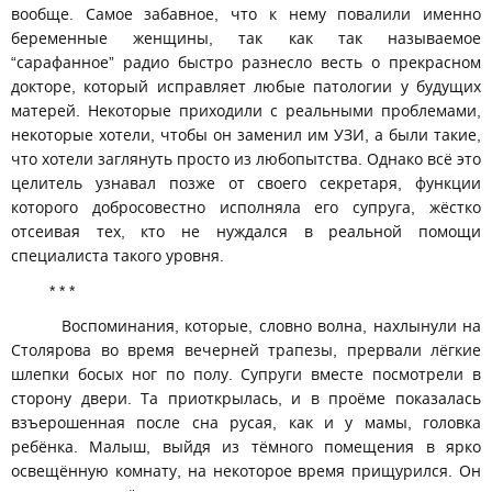
вообще. Самое забавное, что к нему повалили именно
беременные женщины, так как так называемое
“сарафанное” радио быстро разнесло весть о прекрасном
докторе, который исправляет любые патологии у будущих
матерей. Некоторые приходили с реальными проблемами,
некоторые хотели, чтобы он заменил им УЗИ, а были такие,
что хотели заглянуть просто из любопытства. Однако всё это
целитель узнавал позже от своего секретаря, функции
которого добросовестно исполняла его супруга, жёстко
отсеивая тех, кто не нуждался в реальной помощи
специалиста такого уровня.
* * *
Воспоминания, которые, словно волна, нахлынули на
Столярова во время вечерней трапезы, прервали лёгкие
шлепки босых ног по полу. Супруги вместе посмотрели в
сторону двери. Та приоткрылась, и в проёме показалась
взъерошенная после сна русая, как и у мамы, головка
ребёнка. Малыш, выйдя из тёмного помещения в ярко
освещённую комнату, на некоторое время прищурился. Он