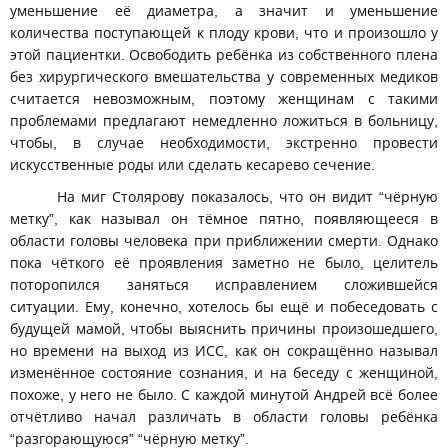
уменьшение её диаметра, а значит и уменьшение
количества поступающей к плоду крови, что и произошло у
этой пациентки. Освободить ребёнка из собственного плена
без хирургического вмешательства у современных медиков
считается невозможным, поэтому женщинам с такими
проблемами предлагают немедленно ложиться в больницу,
чтобы, в случае необходимости, экстренно провести
искусственные роды или сделать кесарево сечение.
На миг Столярову показалось, что он видит “чёрную
метку”, как называл он тёмное пятно, появляющееся в
области головы человека при приближении смерти. Однако
пока чёткого её проявления заметно не было, целитель
поторопился заняться исправлением сложившейся
ситуации. Ему, конечно, хотелось бы ещё и побеседовать с
будущей мамой, чтобы выяснить причины произошедшего,
но времени на выход из ИСС, как он сокращённо называл
изменённое состояние сознания, и на беседу с женщиной,
похоже, у него не было. С каждой минутой Андрей всё более
отчётливо начал различать в области головы ребёнка
“разгорающуюся” “чёрную метку”.