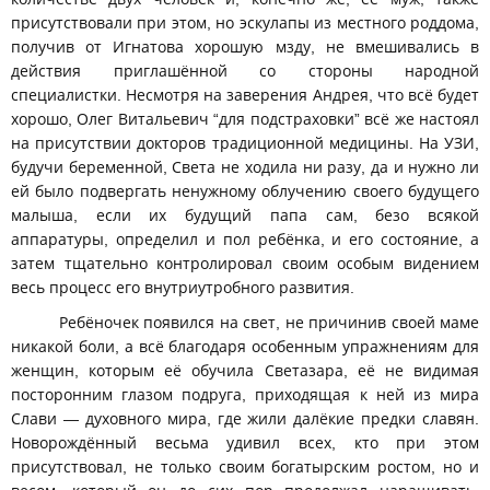
присутствовали при этом, но эскулапы из местного роддома,
получив от Игнатова хорошую мзду, не вмешивались в
действия приглашённой со стороны народной
специалистки. Несмотря на заверения Андрея, что всё будет
хорошо, Олег Витальевич “для подстраховки” всё же настоял
на присутствии докторов традиционной медицины. На УЗИ,
будучи беременной, Света не ходила ни разу, да и нужно ли
ей было подвергать ненужному облучению своего будущего
малыша, если их будущий папа сам, безо всякой
аппаратуры, определил и пол ребёнка, и его состояние, а
затем тщательно контролировал своим особым видением
весь процесс его внутриутробного развития.
Ребёночек появился на свет, не причинив своей маме
никакой боли, а всё благодаря особенным упражнениям для
женщин, которым её обучила Светазара, её не видимая
посторонним глазом подруга, приходящая к ней из мира
Слави — духовного мира, где жили далёкие предки славян.
Новорождённый весьма удивил всех, кто при этом
присутствовал, не только своим богатырским ростом, но и