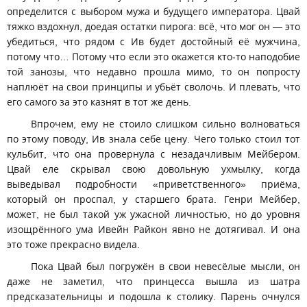
определится с выбором мужа и будущего императора. Цвай
тяжко вздохнул, доедая остатки пирога: всё, что мог он — это
убедиться, что рядом с Ив будет достойный её мужчина,
потому что… Потому что если это окажется кто-то наподобие
той занозы, что недавно прошла мимо, то он попросту
наплюёт на свои принципы и убьёт сволочь. И плевать, что
его самого за это казнят в тот же день.
Впрочем, ему не стоило слишком сильно волноваться
по этому поводу, Ив знала себе цену. Чего только стоил тот
кульбит, что она провернула с незадачливым Мейбером.
Цвай еле скрывал свою довольную ухмылку, когда
выведывал подробности «приветственного» приёма,
который он проспал, у старшего брата. Генри Мейбер,
может, не был такой уж ужасной личностью, но до уровня
изощрённого ума Ивейн Райкон явно не дотягивал. И она
это тоже прекрасно видела.
Пока Цвай был погружён в свои невесёлые мысли, он
даже не заметил, что принцесса вышла из шатра
предсказательницы и подошла к столику. Парень очнулся