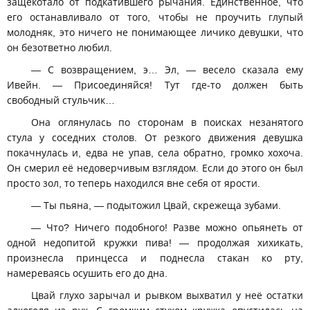
защекотало от подкатившего рычания. Единственное, что
его останавливало от того, чтобы не проучить глупый
молодняк, это ничего не понимающее личико девушки, что
он безответно любил.
— С возвращением, э… Эл, — весело сказала ему
Ивейн. — Присоединяйся! Тут где-то должен быть
свободный стульчик…
Она оглянулась по сторонам в поисках незанятого
стула у соседних столов. От резкого движения девушка
покачнулась и, едва не упав, села обратно, громко хохоча.
Он смерил её недоверчивым взглядом. Если до этого он был
просто зол, то теперь находился вне себя от ярости.
— Ты пьяна, — подытожил Цвай, скрежеща зубами.
— Что? Ничего подобного! Разве можно опьянеть от
одной недопитой кружки пива! — продолжая хихикать,
произнесла принцесса и поднесла стакан ко рту,
намереваясь осушить его до дна.
Цвай глухо зарычал и рывком выхватил у неё остатки