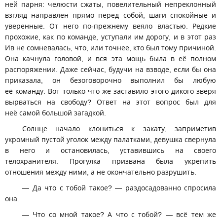
ней парня: челюсти сжаты, повелительный непреклонный
взгляд направлен прямо перед собой, шаги спокойные и
уверенные. От него по-прежнему веяло властью. Редкие
прохожие, как по команде, уступали им дорогу, и в этот раз
Ив не сомневалась, что, или точнее, кто был тому причиной.
Она качнула головой, и вся эта мощь была в её полном
распоряжении. Даже сейчас, будучи на взводе, если бы она
приказала, он безоговорочно выполнил бы любую
её команду. Вот только что же заставило этого дикого зверя
вырваться на свободу? Ответ на этот вопрос был для
неё самой большой загадкой.
Солнце начало клониться к закату; заприметив
укромный пустой уголок между палатками, девушка свернула
в него и остановилась, уставившись на своего
телохранителя. Прогулка призвана была укрепить
отношения между ними, а не окончательно разрушить.
— Да что с тобой такое? — раздосадованно спросила
она.
— Что со мной такое? А что с тобой? — всё тем же