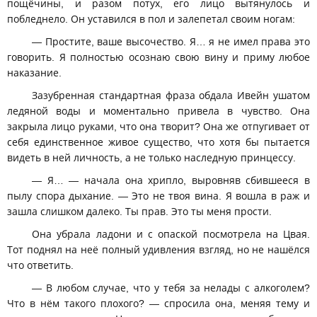
пощёчины, и разом потух, его лицо вытянулось и
побледнело. Он уставился в пол и залепетал своим ногам:
— Простите, ваше высочество. Я… я не имел права это
говорить. Я полностью осознаю свою вину и приму любое
наказание.
Зазубренная стандартная фраза обдала Ивейн ушатом
ледяной воды и моментально привела в чувство. Она
закрыла лицо руками, что она творит? Она же отпугивает от
себя единственное живое существо, что хотя бы пытается
видеть в ней личность, а не только наследную принцессу.
— Я… — начала она хрипло, выровняв сбившееся в
пылу спора дыхание. — Это не твоя вина. Я вошла в раж и
зашла слишком далеко. Ты прав. Это ты меня прости.
Она убрала ладони и с опаской посмотрела на Цвая.
Тот поднял на неё полный удивления взгляд, но не нашёлся
что ответить.
— В любом случае, что у тебя за нелады с алкоголем?
Что в нём такого плохого? — спросила она, меняя тему и