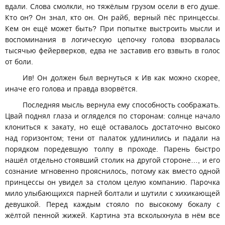
вдали. Слова смолкли, но тяжёлым грузом осели в его душе.
Кто он? Он знал, кто он. Он райб, верный пёс принцессы.
Кем он ещё может быть? При попытке выстроить мысли и
воспоминания в логическую цепочку голова взорвалась
тысячью фейерверков, едва не заставив его взвыть в голос
от боли.
Ив! Он должен был вернуться к Ив как можно скорее,
иначе его голова и правда взорвётся.
Последняя мысль вернула ему способность соображать.
Цвай поднял глаза и огляделся по сторонам: солнце начало
клониться к закату, но ещё оставалось достаточно высоко
над горизонтом; тени от палаток удлинились и падали на
порядком поредевшую толпу в проходе. Парень быстро
нашёл отдельно стоявший столик на другой стороне…, и его
сознание мгновенно прояснилось, потому как вместо одной
принцессы он увидел за столом целую компанию. Парочка
мило улыбающихся парней болтали и шутили с хихикающей
девушкой. Перед каждым стояло по высокому бокалу с
жёлтой пенной жижей. Картина эта всколыхнула в нём все