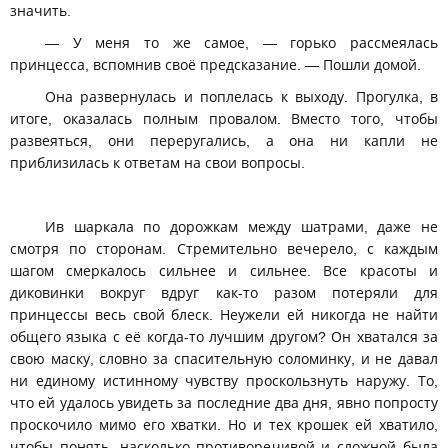
значить.
— У меня то же самое, — горько рассмеялась
принцесса, вспомнив своё предсказание. — Пошли домой.
Она развернулась и поплелась к выходу. Прогулка, в
итоге, оказалась полным провалом. Вместо того, чтобы
развеяться, они переругались, а она ни капли не
приблизилась к ответам на свои вопросы.
Ив шаркала по дорожкам между шатрами, даже не
смотря по сторонам. Стремительно вечерело, с каждым
шагом смеркалось сильнее и сильнее. Все красоты и
диковинки вокруг вдруг как-то разом потеряли для
принцессы весь свой блеск. Неужели ей никогда не найти
общего языка с её когда-то лучшим другом? Он хватался за
свою маску, словно за спасительную соломинку, и не давал
ни единому истинному чувству проскользнуть наружу. То,
что ей удалось увидеть за последние два дня, явно попросту
проскочило мимо его хватки. Но и тех крошек ей хватило,
чтобы понять, насколько противоречивой и сложной была