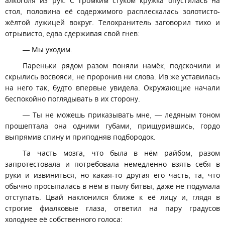
алкоголя из рук. С громким стуком кружка опустилась на
стол, половина её содержимого расплескалась золотисто-
жёлтой лужицей вокруг. Телохранитель заговорил тихо и
отрывисто, едва сдерживая свой гнев:
— Мы уходим.
Пареньки рядом разом поняли намёк, подскочили и
скрылись восвояси, не проронив ни слова. Ив же уставилась
на него так, будто впервые увидела. Окружающие начали
беспокойно поглядывать в их сторону.
— Ты не можешь приказывать мне, — ледяным тоном
прошептала она одними губами, прищурившись, гордо
выпрямив спину и приподняв подбородок.
Та часть мозга, что была в нём райбом, разом
запротестовала и потребовала немедленно взять себя в
руки и извиниться, но какая-то другая его часть, та, что
обычно просыпалась в нём в пылу битвы, даже не подумала
отступать. Цвай наклонился ближе к её лицу и, глядя в
строгие фиалковые глаза, ответил на пару градусов
холоднее её собственного голоса: