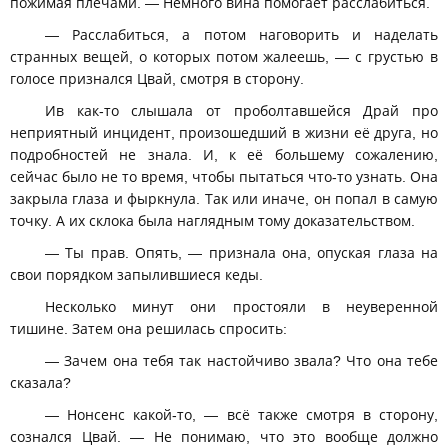
пожимая плечами. — Немного вина помогает расслабиться.
— Расслабиться, а потом наговорить и наделать
странных вещей, о которых потом жалеешь, — с грустью в
голосе признался Цвай, смотря в сторону.
Ив как-то слышала от проболтавшейся Драй про
неприятный инцидент, произошедший в жизни её друга, но
подробностей не знала. И, к её большему сожалению,
сейчас было не то время, чтобы пытаться что-то узнать. Она
закрыла глаза и фыркнула. Так или иначе, он попал в самую
точку. А их склока была наглядным тому доказательством.
— Ты прав. Опять, — признала она, опуская глаза на
свои порядком запылившиеся кеды.
Несколько минут они простояли в неуверенной
тишине. Затем она решилась спросить:
— Зачем она тебя так настойчиво звала? Что она тебе
сказала?
— Нонсенс какой-то, — всё также смотря в сторону,
сознался Цвай. — Не понимаю, что это вообще должно