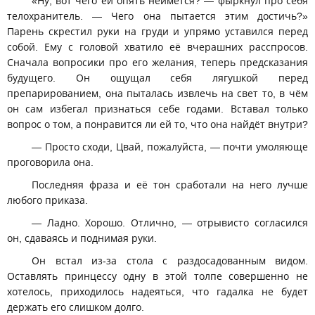
«Ну, вот чего ей опять неймётся? — фыркнул про себя
телохранитель. — Чего она пытается этим достичь?»
Парень скрестил руки на груди и упрямо уставился перед
собой. Ему с головой хватило её вчерашних расспросов.
Сначала вопросики про его желания, теперь предсказания
будущего. Он ощущал себя лягушкой перед
препарированием, она пыталась извлечь на свет то, в чём
он сам избегал признаться себе годами. Вставал только
вопрос о том, а понравится ли ей то, что она найдёт внутри?
— Просто сходи, Цвай, пожалуйста, — почти умоляюще
проговорила она.
Последняя фраза и её тон сработали на него лучше
любого приказа.
— Ладно. Хорошо. Отлично, — отрывисто согласился
он, сдаваясь и поднимая руки.
Он встал из-за стола с раздосадованным видом.
Оставлять принцессу одну в этой толпе совершенно не
хотелось, приходилось надеяться, что гадалка не будет
держать его слишком долго.