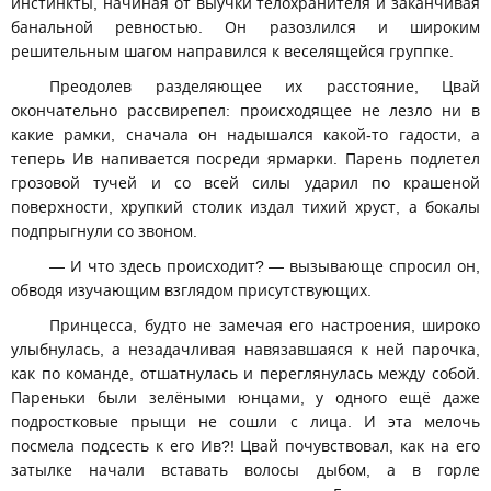
инстинкты, начиная от выучки телохранителя и заканчивая
банальной ревностью. Он разозлился и широким
решительным шагом направился к веселящейся группке.
Преодолев разделяющее их расстояние, Цвай
окончательно рассвирепел: происходящее не лезло ни в
какие рамки, сначала он надышался какой-то гадости, а
теперь Ив напивается посреди ярмарки. Парень подлетел
грозовой тучей и со всей силы ударил по крашеной
поверхности, хрупкий столик издал тихий хруст, а бокалы
подпрыгнули со звоном.
— И что здесь происходит? — вызывающе спросил он,
обводя изучающим взглядом присутствующих.
Принцесса, будто не замечая его настроения, широко
улыбнулась, а незадачливая навязавшаяся к ней парочка,
как по команде, отшатнулась и переглянулась между собой.
Пареньки были зелёными юнцами, у одного ещё даже
подростковые прыщи не сошли с лица. И эта мелочь
посмела подсесть к его Ив?! Цвай почувствовал, как на его
затылке начали вставать волосы дыбом, а в горле