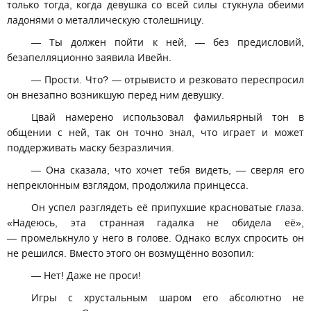
только тогда, когда девушка со всей силы стукнула обеими
ладонями о металлическую столешницу.
— Ты должен пойти к ней, — без предисловий,
безапелляционно заявила Ивейн.
— Прости. Что? — отрывисто и резковато переспросил
он внезапно возникшую перед ним девушку.
Цвай намерено использовал фамильярный тон в
общении с ней, так он точно знал, что играет и может
поддерживать маску безразличия.
— Она сказала, что хочет тебя видеть, — сверля его
непреклонным взглядом, продолжила принцесса.
Он успел разглядеть её припухшие красноватые глаза.
«Надеюсь, эта странная гадалка не обидела её»,
— промелькнуло у него в голове. Однако вслух спросить он
не решился. Вместо этого он возмущённо возопил:
— Нет! Даже не проси!
Игры с хрустальным шаром его абсолютно не