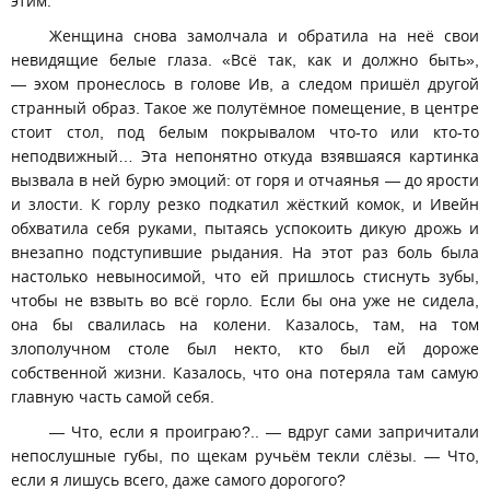
этим.
Женщина снова замолчала и обратила на неё свои
невидящие белые глаза. «Всё так, как и должно быть»,
— эхом пронеслось в голове Ив, а следом пришёл другой
странный образ. Такое же полутёмное помещение, в центре
стоит стол, под белым покрывалом что-то или кто-то
неподвижный… Эта непонятно откуда взявшаяся картинка
вызвала в ней бурю эмоций: от горя и отчаянья — до ярости
и злости. К горлу резко подкатил жёсткий комок, и Ивейн
обхватила себя руками, пытаясь успокоить дикую дрожь и
внезапно подступившие рыдания. На этот раз боль была
настолько невыносимой, что ей пришлось стиснуть зубы,
чтобы не взвыть во всё горло. Если бы она уже не сидела,
она бы свалилась на колени. Казалось, там, на том
злополучном столе был некто, кто был ей дороже
собственной жизни. Казалось, что она потеряла там самую
главную часть самой себя.
— Что, если я проиграю?.. — вдруг сами запричитали
непослушные губы, по щекам ручьём текли слёзы. — Что,
если я лишусь всего, даже самого дорогого?