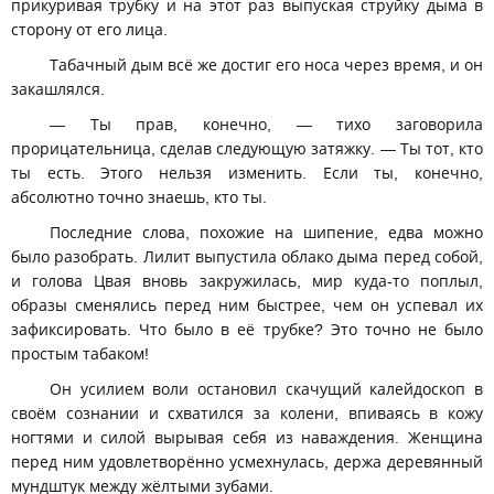
прикуривая трубку и на этот раз выпуская струйку дыма в
сторону от его лица.
Табачный дым всё же достиг его носа через время, и он
закашлялся.
— Ты прав, конечно, — тихо заговорила
прорицательница, сделав следующую затяжку. — Ты тот, кто
ты есть. Этого нельзя изменить. Если ты, конечно,
абсолютно точно знаешь, кто ты.
Последние слова, похожие на шипение, едва можно
было разобрать. Лилит выпустила облако дыма перед собой,
и голова Цвая вновь закружилась, мир куда-то поплыл,
образы сменялись перед ним быстрее, чем он успевал их
зафиксировать. Что было в её трубке? Это точно не было
простым табаком!
Он усилием воли остановил скачущий калейдоскоп в
своём сознании и схватился за колени, впиваясь в кожу
ногтями и силой вырывая себя из наваждения. Женщина
перед ним удовлетворённо усмехнулась, держа деревянный
мундштук между жёлтыми зубами.