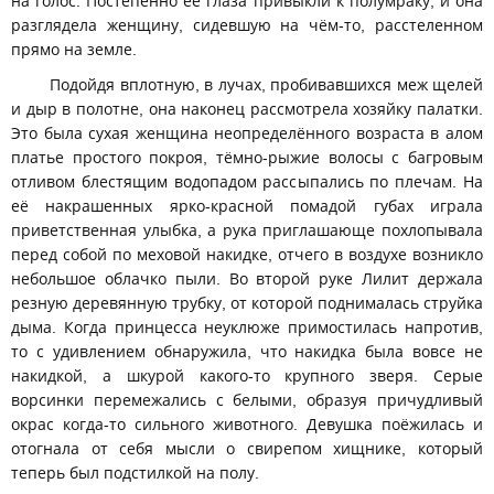
на голос. Постепенно её глаза привыкли к полумраку, и она
разглядела женщину, сидевшую на чём-то, расстеленном
прямо на земле.
Подойдя вплотную, в лучах, пробивавшихся меж щелей
и дыр в полотне, она наконец рассмотрела хозяйку палатки.
Это была сухая женщина неопределённого возраста в алом
платье простого покроя, тёмно-рыжие волосы с багровым
отливом блестящим водопадом рассыпались по плечам. На
её накрашенных ярко-красной помадой губах играла
приветственная улыбка, а рука приглашающе похлопывала
перед собой по меховой накидке, отчего в воздухе возникло
небольшое облачко пыли. Во второй руке Лилит держала
резную деревянную трубку, от которой поднималась струйка
дыма. Когда принцесса неуклюже примостилась напротив,
то с удивлением обнаружила, что накидка была вовсе не
накидкой, а шкурой какого-то крупного зверя. Серые
ворсинки перемежались с белыми, образуя причудливый
окрас когда-то сильного животного. Девушка поёжилась и
отогнала от себя мысли о свирепом хищнике, который
теперь был подстилкой на полу.