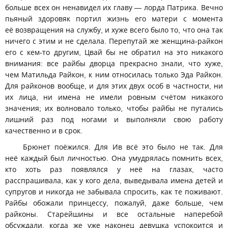
больше всех он ненавидел их главу — лорда Патрика. Вечно
пьяный здоровяк портил жизнь его матери с момента
её возвращения на службу, и хуже всего было то, что она так
ничего с этим и не сделала. Перепутай же женщина-райкон
его с кем-то другим, Цвай бы не обратил на это никакого
внимания: все райбы дворца прекрасно знали, что хуже,
чем Матильда Райкон, к ним относилась только Эда Райкон.
Для райконов вообще, и для этих двух особ в частности, ни
их лица, ни имена не имели ровным счётом никакого
значения; их волновало только, чтобы райбы не путались
лишний раз под ногами и выполняли свою работу
качественно и в срок.
Брюнет поёжился. Для Ив всё это было не так. Для
неё каждый был личностью. Она умудрялась помнить всех,
кто хоть раз появлялся у неё на глазах, часто
расспрашивала, как у кого дела, выведывала имена детей и
супругов и никогда не забывала спросить, как те поживают.
Райбы обожали принцессу, пожалуй, даже больше, чем
райконы. Старейшины и все остальные наперебой
обсуждали, когда же уже наконец девушка успокоится и