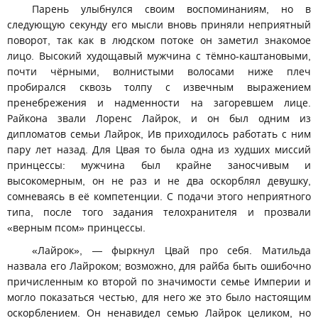
Парень улыбнулся своим воспоминаниям, но в
следующую секунду его мысли вновь приняли неприятный
поворот, так как в людском потоке он заметил знакомое
лицо. Высокий худощавый мужчина с тёмно-каштановыми,
почти чёрными, волнистыми волосами ниже плеч
пробирался сквозь толпу с извечным выражением
пренебрежения и надменности на загоревшем лице.
Райкона звали Лоренс Лайрок, и он был одним из
дипломатов семьи Лайрок, Ив приходилось работать с ним
пару лет назад. Для Цвая то была одна из худших миссий
принцессы: мужчина был крайне заносчивым и
высокомерным, он не раз и не два оскорблял девушку,
сомневаясь в её компетенции. С подачи этого неприятного
типа, после того задания телохранителя и прозвали
«верным псом» принцессы.
«Лайрок», — фыркнул Цвай про себя. Матильда
назвала его Лайроком; возможно, для райба быть ошибочно
причисленным ко второй по значимости семье Империи и
могло показаться честью, для него же это было настоящим
оскорблением. Он ненавидел семью Лайрок целиком, но