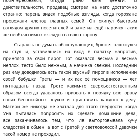
поинтересовался, откуда райб взял деньги. В
действительности, продавец смотрел на него достаточно
странно: парень видел подобные взгляды, когда горожане
провожали членов главных семей. Он окинул быстрым
взглядом других посетителей и заметил ещё парочку таких
же необъяснимых взглядов в свою сторону.
Стараясь не думать об окружающих, брюнет плюхнулся
на стул и, уставившись на вход в палатку напротив,
принялся за свой пирог. Тот оказался весьма и весьма
неплох, тесто было нежным, а начинка свежей. Последний
раз ему доводилось есть такой вкусный пирог в исполнении
своей бабушки Греты — и их как её помощников — лет
пятнадцать назад. Грете каким-то сверхъестественным
образом всегда удавалось призвать к порядку всю ораву
своих беспокойных внуков и приставить каждого к делу.
Матери же никогда не хватало для этого твёрдости: когда
Уна пыталась попросить их сделать домашние дела,
всё заканчивалось тем, что Ив выторговывала кучу
сладостей в обмен, а вот с Гретой у светловолосой девочки
такой номер не проходил.