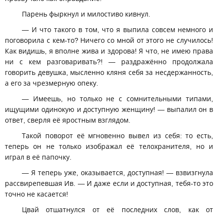
Парень фыркнул и милостиво кивнул.
— И что такого в том, что я выпила совсем немного и
поговорила с кем-то? Ничего со мной от этого не случилось!
Как видишь, я вполне жива и здорова! Я что, не имею права
ни с кем разговаривать?! — раздражённо продолжала
говорить девушка, мысленно кляня себя за несдержанность,
а его за чрезмерную опеку.
— Имеешь, но только не с сомнительными типами,
ищущими одинокую и доступную женщину! — выпалил он в
ответ, сверля её яростным взглядом.
Такой поворот её мгновенно вывел из себя: то есть,
теперь он не только изображал её телохранителя, но и
играл в её папочку.
— Я теперь уже, оказывается, доступная! — взвизгнула
рассвирепевшая Ив. — И даже если и доступная, тебя-то это
точно не касается!
Цвай отшатнулся от её последних слов, как от