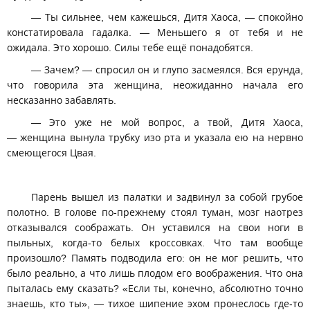
— Ты сильнее, чем кажешься, Дитя Хаоса, — спокойно
констатировала гадалка. — Меньшего я от тебя и не
ожидала. Это хорошо. Силы тебе ещё понадобятся.
— Зачем? — спросил он и глупо засмеялся. Вся ерунда,
что говорила эта женщина, неожиданно начала его
несказанно забавлять.
— Это уже не мой вопрос, а твой, Дитя Хаоса,
— женщина вынула трубку изо рта и указала ею на нервно
смеющегося Цвая.
Парень вышел из палатки и задвинул за собой грубое
полотно. В голове по-прежнему стоял туман, мозг наотрез
отказывался соображать. Он уставился на свои ноги в
пыльных, когда-то белых кроссовках. Что там вообще
произошло? Память подводила его: он не мог решить, что
было реально, а что лишь плодом его воображения. Что она
пыталась ему сказать? «Если ты, конечно, абсолютно точно
знаешь, кто ты», — тихое шипение эхом пронеслось где-то