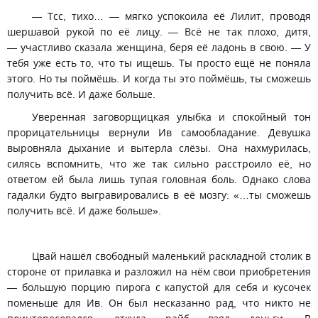
— Тсс, тихо… — мягко успокоила её Лилит, проводя
шершавой рукой по её лицу. — Всё не так плохо, дитя,
— участливо сказала женщина, беря её ладонь в свою. — У
тебя уже есть то, что ты ищешь. Ты просто ещё не поняла
этого. Но ты поймёшь. И когда ты это поймёшь, ты сможешь
получить всё. И даже больше.
Уверенная заговорщицкая улыбка и спокойный тон
прорицательницы вернули Ив самообладание. Девушка
выровняла дыхание и вытерла слёзы. Она нахмурилась,
силясь вспомнить, что же так сильно расстроило её, но
ответом ей была лишь тупая головная боль. Однако слова
гадалки будто выгравировались в её мозгу: «…ты сможешь
получить всё. И даже больше».
Цвай нашёл свободный маленький раскладной столик в
стороне от прилавка и разложил на нём свои приобретения
— большую порцию пирога с капустой для себя и кусочек
поменьше для Ив. Он был несказанно рад, что никто не