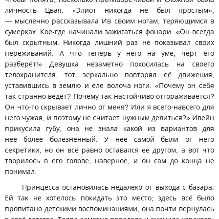
личность Цвая. «Элиот никогда не был простым»,
— мысленно рассказывала Ив своим ногам, теряющимся в
сумерках. Кое-где начинали зажигаться фонари. «Он всегда
был скрытным. Никогда лишний раз не показывал своих
переживаний. А что теперь у него на уме, чёрт его
разберёт!» Девушка незаметно покосилась на своего
телохранителя, тот зеркально повторял её движения,
уставившись в землю и еле волоча ноги. «Почему он себя
так странно ведёт? Почему так настойчиво отгораживается?
Он что-то скрывает лично от меня? Или я всего-навсего для
него чужая, и поэтому не считает нужным делиться?» Ивейн
прикусила губу, она не знала какой из вариантов для
неё более болезненный. У неё самой были от него
секретики, но он всё равно оставался её другом, а вот что
творилось в его голове, наверное, и он сам до конца не
понимал.
Принцесса остановилась недалеко от выхода с базара.
Ей так не хотелось покидать это место; здесь всё было
пропитано детскими воспоминаниями, она почти вернулась