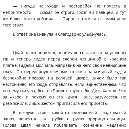
— Никуда не уходи и постарайся не попасть в
неприятности, — сказал он строго, грозя ей пальцем, и тут
же более мягко добавил. — Пирог, кстати, и в самом деле
того стоит.
В ответ она кивнула и благодарно улыбнулась.
Цвай плохо понимал, почему он согласился на уговоры
Ив и теперь сидел перед слепой женщиной в красном
платье. Гадалка молчала, направив на него свои невидящие
глаза. Он передёрнул плечами, отгоняя навязчивый зуд, и
беспокойно поёрзал на волчьей шкуре. Зачем было так
настойчиво его сюда отправлять, если единственным, что
она ему сказала, было: «Приветствую тебя, Дитя Хаоса». Что
за «хаос» и почему он его «дитя», она, разумеется, не
разъяснила, лишь жестом пригласила его присесть.
В воздухе стоял какой-то незнакомый сладковатый
запах, вероятно, от трубки в руках прорицательницы.
Голова Цвая начала побаливать, сознание медленно