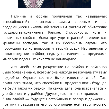
Наличие и формы проявления так называемых
«способностей» оставались самым спорным и не
поддающимся никаким объяснениям фактом об обитателях
государства-континента Райкон. Способности, хоть и
различных свойств, были присущи в равной степени как
крылатым господам, так и их бескрылым слугам, что
порождало волну вопросов и теорий среди Наставников о
происхождении райбов, ведь у населения за пределами
Империи подобных качеств не наблюдалось.
Для Ивейн само разделение на райбов и райконов
было болезненным, поэтому она никогда не изучала эту тему
подробно. Однако кое-что было известно и ей. Так,
принцесса знала, что способность предсказывать будущее
не была такой уж редкой. На самом деле, она встречалась и
у райконов, и у райбов. Другое дело, что, как правило, она
была слабой — будущее нестабильно и всегда в движении,
поэтому предсказать его со стопроцентной вероятностью