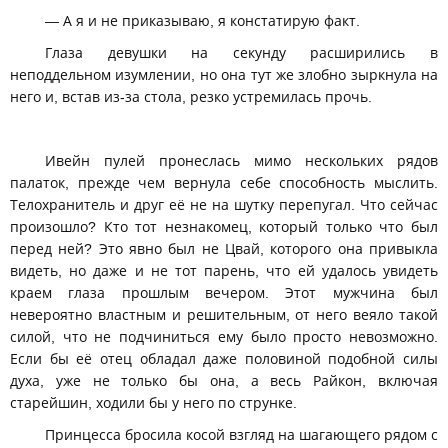
— А я и не приказываю, я констатирую факт.
Глаза девушки на секунду расширились в
неподдельном изумлении, но она тут же злобно зыркнула на
него и, встав из-за стола, резко устремилась прочь.
Ивейн пулей пронеслась мимо нескольких рядов
палаток, прежде чем вернула себе способность мыслить.
Телохранитель и друг её не на шутку перепугал. Что сейчас
произошло? Кто тот незнакомец, который только что был
перед ней? Это явно был не Цвай, которого она привыкла
видеть, но даже и не тот парень, что ей удалось увидеть
краем глаза прошлым вечером. Этот мужчина был
невероятно властным и решительным, от него веяло такой
силой, что не подчиниться ему было просто невозможно.
Если бы её отец обладал даже половиной подобной силы
духа, уже не только бы она, а весь Райкон, включая
старейшин, ходили бы у него по струнке.
Принцесса бросила косой взгляд на шагающего рядом с