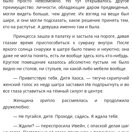
было просто невозможно. Но тут открывалось другое
преимущество: личности, обладающие даром предвиденья,
могли видеть больше, чем другие. Их взгляд на вещи был
шире, и они могли подсказать, какое решение принять тем,
кто на распутье. А девушка именно там и была.
Принцесса зашла в палатку и застыла на пороге, давая
глазам время приспособиться к сумраку внутри. После
яркого солнца снаружи в шатре было темно и неуютно; она
даже не могла понять, есть ли вообще здесь хоть кто-нибудь.
Круглое помещение казалось абсолютно пустым: не было
видно ни столов, ни стульев, ни какой-либо мебели вообще.
— Приветствую тебя, Дитя Хаоса, — тягуче-скрипучий
женский голос из недр шатра заставил Ив подпрыгнуть и во
все глаза уставиться на тёмный силуэт в центре.
Женщина хрипло рассмеялась и продолжила
дружелюбно:
— Не пугайся, дитя. Проходи, садись. Я ждала тебя.
— Ждали? — переспросила Ивейн, с опаской делая шаг