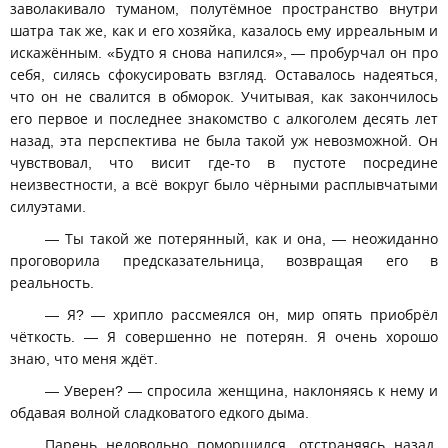
заволакивало туманом, полутёмное пространство внутри
шатра так же, как и его хозяйка, казалось ему ирреальным и
искажённым. «Будто я снова напился», — пробурчал он про
себя, силясь сфокусировать взгляд. Оставалось надеяться,
что он не свалится в обморок. Учитывая, как закончилось
его первое и последнее знакомство с алкоголем десять лет
назад, эта перспектива не была такой уж невозможной. Он
чувствовал, что висит где-то в пустоте посредине
неизвестности, а всё вокруг было чёрными расплывчатыми
силуэтами.
— Ты такой же потерянный, как и она, — неожиданно
проговорила предсказательница, возвращая его в
реальность.
— Я? — хрипло рассмеялся он, мир опять приобрёл
чёткость. — Я совершенно не потерян. Я очень хорошо
знаю, что меня ждёт.
— Уверен? — спросила женщина, наклоняясь к нему и
обдавая волной сладковатого едкого дыма.
Парень недовольно поморщился, отстраняясь назад.