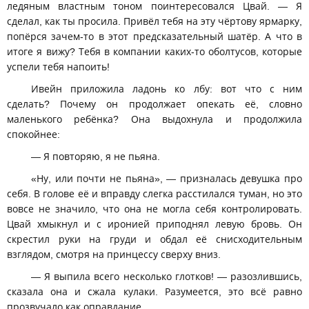
ледяным властным тоном поинтересовался Цвай. — Я
сделал, как ты просила. Привёл тебя на эту чёртову ярмарку,
попёрся зачем-то в этот предсказательный шатёр. А что в
итоге я вижу? Тебя в компании каких-то оболтусов, которые
успели тебя напоить!
Ивейн приложила ладонь ко лбу: вот что с ним
сделать? Почему он продолжает опекать её, словно
маленького ребёнка? Она выдохнула и продолжила
спокойнее:
— Я повторяю, я не пьяна.
«Ну, или почти не пьяна», — призналась девушка про
себя. В голове её и вправду слегка расстилался туман, но это
вовсе не значило, что она не могла себя контролировать.
Цвай хмыкнул и с иронией приподнял левую бровь. Он
скрестил руки на груди и обдал её снисходительным
взглядом, смотря на принцессу сверху вниз.
— Я выпила всего несколько глотков! — разозлившись,
сказала она и сжала кулаки. Разумеется, это всё равно
прозвучало как оправдание.