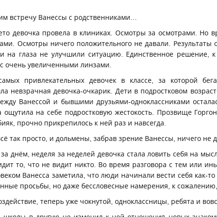
им встречу Ванессы с родственниками…
ето девочка провела в клиниках. Осмотры за осмотрами. Но в
вами. Осмотры ничего положительного не давали. Результаты 
и на глаза не улучшили ситуацию. Единственное решение, к
с очень увеличенными линзами.
самых привлекательных девочек в классе, за которой бег
ла невзрачная девочка-очкарик. Дети в подростковом возрасте
между Ванессой и бывшими друзьями-одноклассниками остала
а ощутила на себе подростковую жестокость. Прозвище Горгон
ияк, прочно прикрепилось к ней раз и навсегда.
всё так просто, и дольмены, забрав зрение Ванессы, ничего не
за днём, неделя за неделей девочка стала ловить себя на мысл
дит то, что не видит никто. Во время разговора с тем или и
еком Ванесса заметила, что люди начинали вести себя как-то
ченные просьбы, но даже бессловесные намерения, к сожалению
здействие, теперь уже чокнутой, одноклассницы, ребята и вовс
 школы в другую не изменил к ней отношения новых знакомы