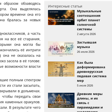
м образом обзаводясь
Интересные статьи
рта. Она выделялась
Музыкальные
кором времени она его
соотношения
она бралась за новых
орбит планет
солнечной
системы
дноклассников, а часть
2 августа 2026
я на все её старания,
Застывшая
торыми она могла бы
музыка
акончились её интриги
26 июля 2026
) она не оказалась на
ко засела в её голове.
Как была
ые возможности власти
деформирована
древнерусская
пядевая система
давшие полным спектром
мер
ти их стали засыпать,
5 июля 2026
акрывали в дольменах.
Древние меры
, чтобы передать свои
длины, и их
бия каменных оракулов.
связь с
али. В результате чего
пирамидами и
шедеврами