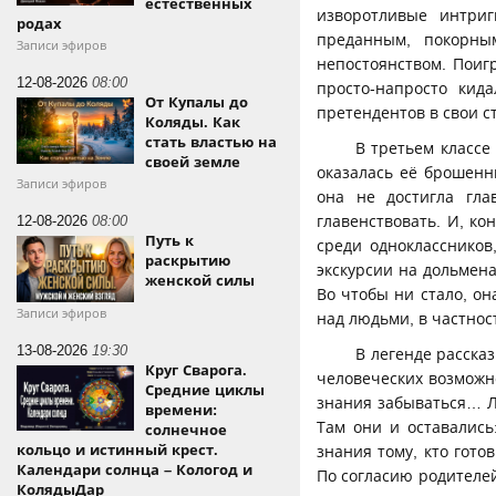
естественных
изворотливые интриг
родах
преданным, покорны
Записи эфиров
непостоянством. Поиг
12-08-2026
08:00
просто-напросто кид
От Купалы до
претендентов в свои с
Коляды. Как
стать властью на
В третьем классе
своей земле
оказалась её брошенн
Записи эфиров
она не достигла гл
главенствовать. И, к
12-08-2026
08:00
Путь к
среди одноклассников
раскрытию
экскурсии на дольмена
женской силы
Во чтобы ни стало, о
Записи эфиров
над людьми, в частнос
13-08-2026
19:30
В легенде расска
Круг Сварога.
человеческих возможн
Средние циклы
знания забываться… Л
времени:
Там они и оставались
солнечное
кольцо и истинный крест.
знания тому, кто гото
Календари солнца – Кологод и
По согласию родителей
КолядыДар