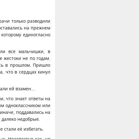
рачи только разводили
оставались на прежнем
 которому единогласно
али все мальчишки, в
 жестоки не по годам.
сь в прошлом. Пришло
а, что в сердцах кинул
 дали ей взамен…
и, что знает ответы на
ным одноклассником или
 иначе, поддавались на
, далеко недобрые.
е стали её избегать.
х. Неизвестно как, но