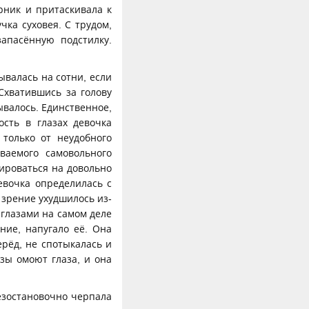
арник и притаскивала к
чка суховея. С трудом,
апасённую подстилку.
ывалась на сотни, если
Схватившись за голову
мывалось. Единственное,
ость в глазах девочка
 только от неудобного
ваемого самовольного
тироваться на довольно
евочка определилась с
зрение ухудшилось из-
 глазами на самом деле
ние, напугало её. Она
рёд, не спотыкалась и
ёзы омоют глаза, и она
езостановочно черпала