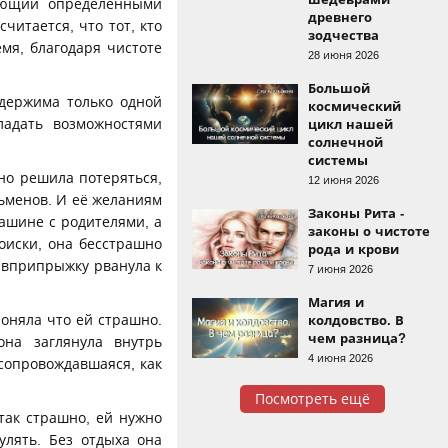
дающий определёнными
древнего
читается, что тот, кто
зодчества
емя, благодаря чистоте
28 июня 2026
Большой
одержима только одной
космический
ладать возможностями
цикл нашей
солнечной
системы
но решила потеряться,
12 июня 2026
ольменов. И её желаниям
Законы Рита -
ашине с родителями, а
законы о чистоте
оиски, она бесстрашно
рода и крови
 вприпрыжку рванула к
7 июня 2026
Магия и
поняла что ей страшно.
колдовство. В
чем разница?
она заглянула внутрь
4 июня 2026
сопровождавшаяся, как
Посмотреть ещё
так страшно, ей нужно
улять. Без отдыха она