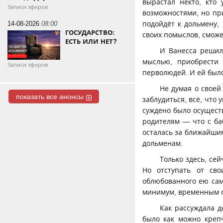
вырастал некто, кто
Записи эфиров
возможностями, но при
14-08-2026
08:00
подойдёт к дольмену, 
ГОСУДАРСТВО:
своих помыслов, смож
ЕСТЬ ИЛИ НЕТ?
И Ванесса решил
мыслью, приобрести 
Записи эфиров
перволюдей. И ей было
Не думая о своей
показать все анонсы
заблудиться, всё, что 
суждено было осущест
родителям — что с ба
осталась за ближайши
дольменам.
Только здесь, се
Но отступать от сво
облюбованного ею сам
минимум, временным 
Как рассуждала д
было как можно крепч