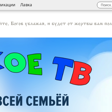
ликации
Лавка
йте, Богов ублажая, и будет от жертвы вам пол