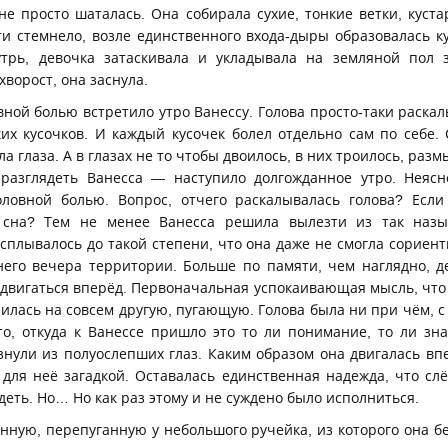
не просто шаталась. Она собирала сухие, тонкие ветки, куст
и стемнело, возле единственного входа-дыры образовалась ку
утрь, девочка затаскивала и укладывала на земляной пол з
хворост, она заснула.
вной болью встретило утро Ванессу. Голова просто-таки раскал
их кусочков. И каждый кусочек болел отдельно сам по себе. 
а глаза. А в глазах не то чтобы двоилось, в них троилось, раз
разглядеть Ванесса — наступило долгожданное утро. Неясн
ловной болью. Вопрос, отчего раскалывалась голова? Если
сна? Тем не менее Ванесса решила вылезти из так назы
асплывалось до такой степени, что она даже не смогла сориен
его вечера территории. Больше по памяти, чем наглядно, д
 двигаться вперёд. Первоначальная успокаивающая мысль, что 
нилась на совсем другую, пугающую. Голова была ни при чём, с
то, откуда к Ванессе пришло это то ли понимание, то ли зна
знули из полуослепших глаз. Каким образом она двигалась впе
 для неё загадкой. Оставалась единственная надежда, что сл
деть. Но… Но как раз этому и не суждено было исполниться.
нную, перепуганную у небольшого ручейка, из которого она б