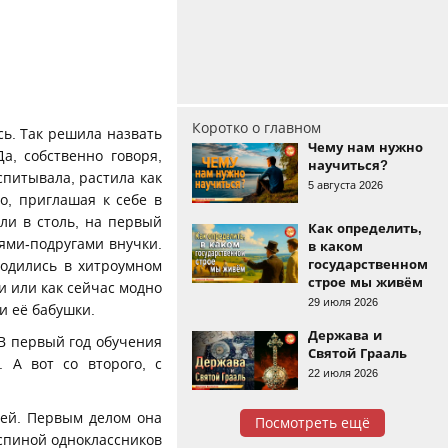
Коротко о главном
сь. Так решила назвать
Чему нам нужно
а, собственно говоря,
научиться?
спитывала, растила как
5 августа 2026
о, приглашая к себе в
ли в столь, на первый
Как определить,
ями-подругами внучки.
в каком
государственном
ходились в хитроумном
строе мы живём
и или как сейчас модно
29 июля 2026
и её бабушки.
Держава и
 В первый год обучения
Святой Грааль
 А вот со второго, с
22 июля 2026
лей. Первым делом она
Посмотреть ещё
спиной одноклассников