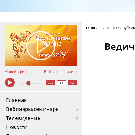
главная
/
авторские публи
Ведич
Живой эфир
Выбрать плейлист
128
64
муз
Главная
Вебинары/семинары
Телевидение
Новости