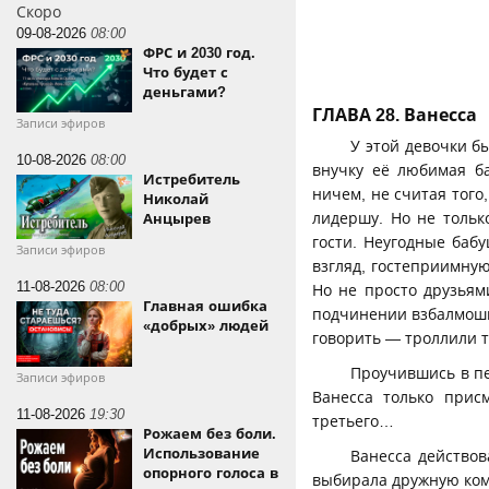
Скоро
09-08-2026
08:00
ФРС и 2030 год.
Что будет с
деньгами?
ГЛАВА 28. Ванесса
Записи эфиров
У этой девочки б
10-08-2026
08:00
внучку её любимая ба
Истребитель
ничем, не считая того
Николай
лидершу. Но не тольк
Анцырев
гости. Неугодные баб
Записи эфиров
взгляд, гостеприимну
11-08-2026
08:00
Но не просто друзьям
Главная ошибка
подчинении взбалмошно
«добрых» людей
говорить — троллили т
Проучившись в пе
Записи эфиров
Ванесса только прис
11-08-2026
19:30
третьего…
Рожаем без боли.
Использование
Ванесса действов
опорного голоса в
выбирала дружную ком