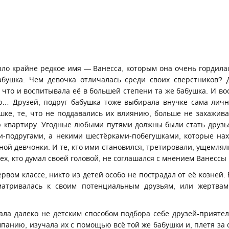
ыло крайне редкое имя — Ванесса, которым она очень гордила
бушка. Чем девочка отличалась среди своих сверстников? Д
, что и воспитывала её в большей степени та же бабушка. И во
о… Друзей, подруг бабушка тоже выбирала внучке сама личн
ушке, те, что не поддавались их влиянию, больше не захажива
ю квартиру. Угодные любыми путями должны были стать друзь
и-подругами, а некими шестёрками-побегушками, которые на
й девчонки. И те, кто ими становился, третировали, ущемлял
ех, кто думал своей головой, не соглашался с мнением Ванессы 
рвом классе, никто из детей особо не пострадал от её козней.
матривалась к своим потенциальным друзьям, или жертвам.
ала далеко не детским способом подбора себе друзей-прияте
панию, изучала их с помощью всё той же бабушки и, плетя за 