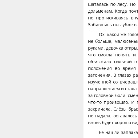
шаталась по лесу. Но 
дольменам. Когда почт
но протискиваясь вн
Забившись поглубже в 
Ох, какой же голо
не больше, малюсеньк
руками, девочка открыл
что смогла понять и 
объяснила сильной го
положения во время 
заточения. В глазах р
изученной со вчерашн
направлением и стала
за головной боли, сме
что-то произошло. И 
закричала. Слёзы бры
не падала, оставалось
вновь будет хорошо ви
Её нашли заплака