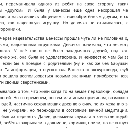
и, переманивала одного из ребят на свою сторону, таки
м «другом». И была у Ванессы ещё одна нехорошая че
рав и насытившись общением с новообретённым другом, в с
ала, как надоевшую игрушку. Но девочка не отчаивалась, 
торонники.
 через издевательства Ванессы прошла чуть ли не половина о
ыми, надоевшими игрушками. Девочка понимала, что несмотр
авного. У неё так и не было закадычных друзей, над ко
онечно же, она была не удовлетворена. И неизвестно чем бы з
, если бы в поездке с родителями (ну и как же без бабушки
х. Та информация, что услышала Ванесса от экскурсовода, глубо
на решила воспользоваться новыми знаниями, приобрести нов
ти своими сверстниками.
зывалось о том, что жили когда-то на земле перволюди, обла
остей. Но со временем, по тем или иным причинам, возможнос
юдей, частично сохранивших древнюю силу, по их желанию з
: не умирали, но переходили в состояние вечной медитации
в был их перенять. Далее, дольмены служили в качестве подо
, ребёнка закрывали в дольмене, кормили, поили, но не выпуск