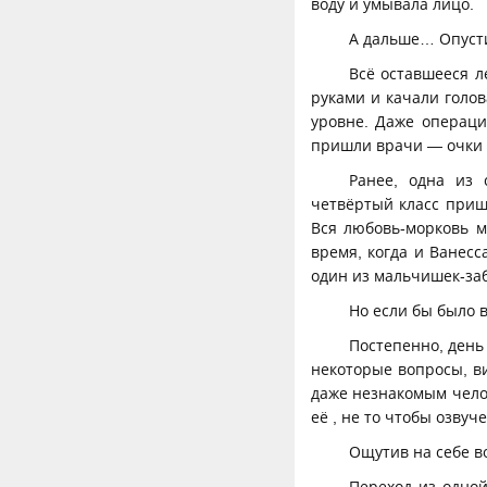
воду и умывала лицо.
А дальше… Опуст
Всё оставшееся л
руками и качали голо
уровне. Даже операци
пришли врачи — очки 
Ранее, одна из 
четвёртый класс приш
Вся любовь-морковь 
время, когда и Ванесс
один из мальчишек-заб
Но если бы было 
Постепенно, день 
некоторые вопросы, ви
даже незнакомым челов
её , не то чтобы озву
Ощутив на себе во
Переход из одной