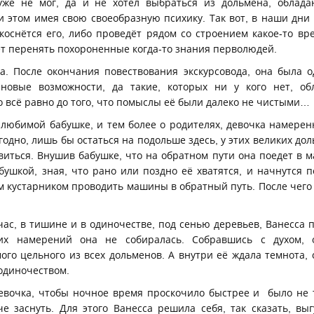
 уже не мог, да и не хотел выбраться из дольмена, обла
 этом имея свою своеобразную психику. Так вот, в наши дни с
коснётся его, либо проведёт рядом со строением какое-то вр
ет перенять похороненные когда-то знания перволюдей.
а. После окончания повествования экскурсовода, она была 
новые возможности, да такие, которых ни у кого нет, об
 всё равно до того, что помыслы её были далеко не чистыми…
 любимой бабушке, и тем более о родителях, девочка намерен
угодно, лишь бы остаться на подольше здесь, у этих великих д
виться. Внушив бабушке, что на обратном пути она поедет в м
бушкой, зная, что рано или поздно её хватятся, и начнутся п
м кустарником проводить машины в обратный путь. После чего
йчас, в тишине и в одиночестве, под сенью деревьев, Ванесса 
их намерений она не собиралась. Собравшись с духом, 
ого цельного из всех дольменов. А внутри её ждала темнота, 
одиночеством.
евочка, чтобы ночное время проскочило быстрее и было не 
е заснуть. Для этого Ванесса решила себя, так сказать, выг