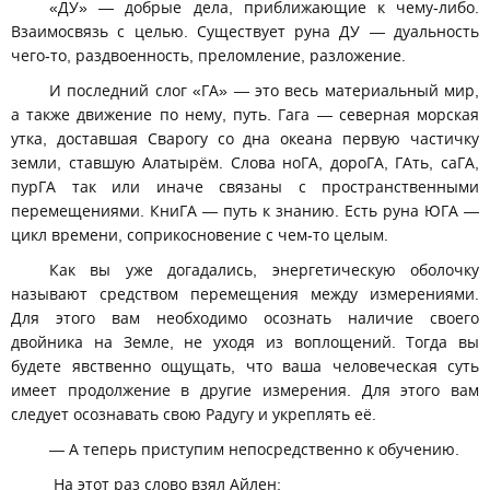
«ДУ» — добрые дела, приближающие к чему-либо.
Взаимосвязь с целью. Существует руна ДУ — дуальность
чего-то, раздвоенность, преломление, разложение.
И последний слог «ГА» — это весь материальный мир,
а также движение по нему, путь. Гага — северная морская
утка, доставшая Сварогу со дна океана первую частичку
земли, ставшую Алатырём. Слова ноГА, дороГА, ГАть, саГА,
пурГА так или иначе связаны с пространственными
перемещениями. КниГА — путь к знанию. Есть руна ЮГА —
цикл времени, соприкосновение с чем-то целым.
Как вы уже догадались, энергетическую оболочку
называют средством перемещения между измерениями.
Для этого вам необходимо осознать наличие своего
двойника на Земле, не уходя из воплощений. Тогда вы
будете явственно ощущать, что ваша человеческая суть
имеет продолжение в другие измерения. Для этого вам
следует осознавать свою Радугу и укреплять её.
— А теперь приступим непосредственно к обучению.
На этот раз слово взял Айлен: