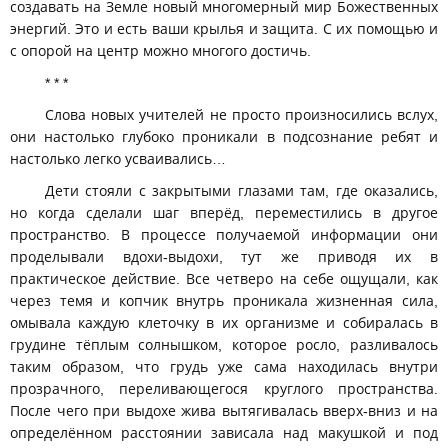
создавать на Земле новый многомерный мир Божественных
энергий. Это и есть ваши крылья и защита. С их помощью и
с опорой на центр можно многого достичь.
* * *
Слова новых учителей не просто произносились вслух,
они настолько глубоко проникали в подсознание ребят и
настолько легко усваивались…
Дети стояли с закрытыми глазами там, где оказались,
но когда сделали шаг вперёд, переместились в другое
пространство. В процессе получаемой информации они
проделывали вдохи-выдохи, тут же приводя их в
практическое действие. Все четверо на себе ощущали, как
через темя и копчик внутрь проникала жизненная сила,
омывала каждую клеточку в их организме и собиралась в
грудине тёплым солнышком, которое росло, разливалось
таким образом, что грудь уже сама находилась внутри
прозрачного, переливающегося круглого пространства.
После чего при выдохе жива вытягивалась вверх-вниз и на
определённом расстоянии зависала над макушкой и под