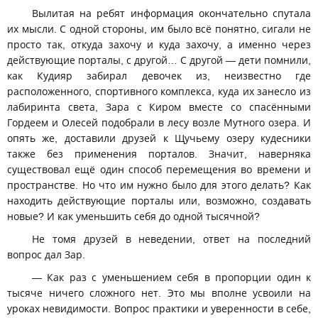
Вылитая на ребят информация окончательно спутала
их мысли. С одной стороны, им было всё понятно, сигали не
просто так, откуда захочу и куда захочу, а именно через
действующие порталы, с другой… С другой — дети помнили,
как Кудияр забирал девочек из, неизвестно где
расположенного, спортивного комплекса, куда их занесло из
лабиринта света, Зара с Киром вместе со спасёнными
Гордеем и Олесей подобрали в лесу возле Мутного озера. И
опять же, доставили друзей к Щучьему озеру кудесники
также без применения порталов. Значит, наверняка
существовал ещё один способ перемещения во времени и
пространстве. Но что им нужно было для этого делать? Как
находить действующие порталы или, возможно, создавать
новые? И как уменьшить себя до одной тысячной?
Не томя друзей в неведении, ответ на последний
вопрос дал Зар.
— Как раз с уменьшением себя в пропорции один к
тысяче ничего сложного нет. Это мы вполне усвоили на
уроках невидимости. Вопрос практики и уверенности в себе,