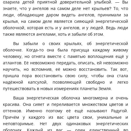
озарила детей приятной доверительной улыбкой. — Вы
знаете, что у ангелов на самом деле нет крыльев? То, что
люди, обладающие даром видеть ангелов, принимали за
крылья, на самом деле является сияющей энергетической
оболочкой, которая есть и у ангелов, и у людей. Ведь люди
также являются ангелами, хоть и забыли об этом.
Вы забыли о своих крыльях, об энергетической
оболочке. Когда-то она была присуща каждому живому
человеку, но отнята вместе с памятью воплощения ещё у
атлантов. Её невозможно передать, описать, ей невозможно
научить, но вспомнив, её можно восстановить. Так вот,
пришла пора восстановить свою силу, чтобы она стала
надёжной капсулой, позволяющей свободно и легко
путешествовать в новых измерениях планеты Земля.
Ваша энергетическая оболочка многомерна и очень
красива. Она сияет и переливается множеством цветов и
оттенков. Именно поэтому её ещё называют Радугой.
Причём у каждого из вас цвета свои, уникальные и
неповторимые. Нет двух одинаковых энергетических
оболочек. Каждый из вас — один единственный во