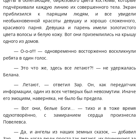
одеты в облегающие, бирюзового цвета костюмы, которые
подчёркивали каждую линию их совершенного тела. Экран
приблизился к парящим людям, и все увидели
необыкновенной красоты девушку и хорошо сложенного,
красивого парня. Девушка и парень имели золотистого
цвета волосы и белую кожу. Вот они приземлились на крышу
одного из домов.
— О-о-о!!! — одновременно восторженно воскликнули
ребята в один голос.
— Это что же, здесь все летают?! — не удержалась
Белана.
— Летают, — ответил Зар. Он, как передатчик
информации, один из всех четверых был невозмутим. Иначе
его эмоциям, наверняка, не было бы предела.
— Вот они, белые Боги… — тихо и в тоже время
одухотворённо, с замиранием сердца произнесла
Повелевса.
— Да, и ангелы из наших земных сказок, — добавил
Зар. — Ведь когда люди просто так летают, их принимают за