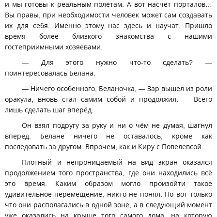
и мы готовы к реальным полётам. А вот насчёт порталов…
Вы правы, при необходимости человек может сам создавать
их для себя. Именно этому нас здесь и научат. Пришло
время более близкого знакомства с нашими
гостеприимными хозяевами.
— Для этого нужно что-то сделать? —
поинтересовалась Белана.
— Ничего особенного, Беланочка, — Зар вышел из роли
оракула, вновь стал самим собой и продолжил. — Всего
лишь сделать шаг вперёд.
Он взял подругу за руку и ни о чём не думая, шагнул
вперёд. Белане ничего не оставалось, кроме как
последовать за другом. Впрочем, как и Киру с Повелевсой.
Плотный и непроницаемый на вид экран оказался
продолжением того пространства, где они находились всё
это время. Каким образом могло произойти такое
удивительное перемещение, никто не понял. Но вот только
что они располагались в одной зоне, а в следующий момент
уже оказались на крыше того самого дома, на которую