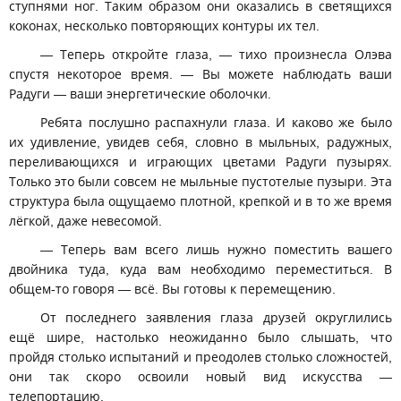
ступнями ног. Таким образом они оказались в светящихся
коконах, несколько повторяющих контуры их тел.
— Теперь откройте глаза, — тихо произнесла Олэва
спустя некоторое время. — Вы можете наблюдать ваши
Радуги — ваши энергетические оболочки.
Ребята послушно распахнули глаза. И каково же было
их удивление, увидев себя, словно в мыльных, радужных,
переливающихся и играющих цветами Радуги пузырях.
Только это были совсем не мыльные пустотелые пузыри. Эта
структура была ощущаемо плотной, крепкой и в то же время
лёгкой, даже невесомой.
— Теперь вам всего лишь нужно поместить вашего
двойника туда, куда вам необходимо переместиться. В
общем-то говоря — всё. Вы готовы к перемещению.
От последнего заявления глаза друзей округлились
ещё шире, настолько неожиданно было слышать, что
пройдя столько испытаний и преодолев столько сложностей,
они так скоро освоили новый вид искусства —
телепортацию.